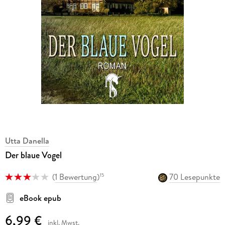
Utta Danella
Der blaue Vogel
(
1 Bewertung
)
70 Lesepunkte
15
eBook epub
6,99 €
inkl. Mwst.