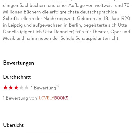
einigen Sachbüchern und einer Auflage von weltweit rund 70
Millionen Büchern die erfolgreichste deutschsprachige
Schriftstellerin der Nachkriegszeit. Geboren am 18. Juni 1920
in Leipzig und aufgewachsen in Berlin, begeisterte sich Utta
Danella (eigentlich Utta Denneler) früh für Theater, Oper und
Musik und nahm neben der Schule Schauspielunterricht,
Tanz- und Gesangstunden. Schon als 14-Jährige versuchte sie
sich heimlich an einem ersten Roman. Nach dem Abitur
schrieb sie Beiträge für verschiedene Zeitungen und für den
Bewertungen
Rundfunk. Sie zog später nach München und veröffentlichte
1956 ihren ersten Roman Alle Sterne vom Himmel, nachdem
Durchschnitt
das ursprünglich über 1000 Seiten umfassende Manuskript
um die Hälfte gekürzt worden war. Obwohl sich nur ein
15
1 Bewertung
bescheidener Erfolg einstellte, drängte Verleger Franz
Schneekluth die Autorin, für die er auch das Pseudonym
1 Bewertung
von
LovelyBooks
erfand, ihre schriftstellerische Arbeit fortzusetzen. Und mit
ihrem vierten Roman Stella Termogen gelang Utta Danella
auch der Durchbruch: Die Auflage stieg rasch auf über 100.
000 Exemplare. Von da an reihte sich ein Bestseller an den
Übersicht
anderen. Im November 1998 verlieh ihr Bundespräsident