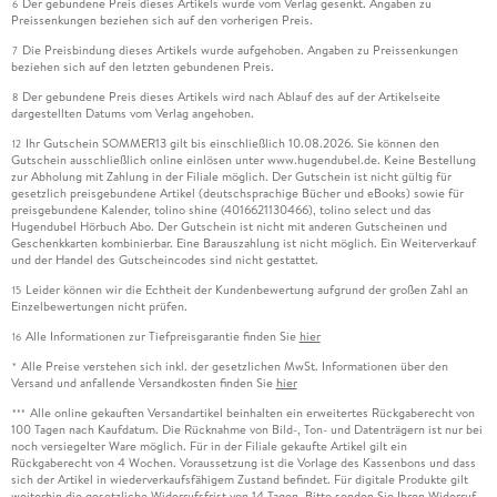
Der gebundene Preis dieses Artikels wurde vom Verlag gesenkt. Angaben zu
6
Preissenkungen beziehen sich auf den vorherigen Preis.
Die Preisbindung dieses Artikels wurde aufgehoben. Angaben zu Preissenkungen
7
beziehen sich auf den letzten gebundenen Preis.
Der gebundene Preis dieses Artikels wird nach Ablauf des auf der Artikelseite
8
dargestellten Datums vom Verlag angehoben.
Ihr Gutschein SOMMER13 gilt bis einschließlich 10.08.2026. Sie können den
12
Gutschein ausschließlich online einlösen unter www.hugendubel.de. Keine Bestellung
zur Abholung mit Zahlung in der Filiale möglich. Der Gutschein ist nicht gültig für
gesetzlich preisgebundene Artikel (deutschsprachige Bücher und eBooks) sowie für
preisgebundene Kalender, tolino shine (4016621130466), tolino select und das
Hugendubel Hörbuch Abo. Der Gutschein ist nicht mit anderen Gutscheinen und
Geschenkkarten kombinierbar. Eine Barauszahlung ist nicht möglich. Ein Weiterverkauf
und der Handel des Gutscheincodes sind nicht gestattet.
Leider können wir die Echtheit der Kundenbewertung aufgrund der großen Zahl an
15
Einzelbewertungen nicht prüfen.
Alle Informationen zur Tiefpreisgarantie finden Sie
hier
16
Alle Preise verstehen sich inkl. der gesetzlichen MwSt. Informationen über den
*
Versand und anfallende Versandkosten finden Sie
hier
Alle online gekauften Versandartikel beinhalten ein erweitertes Rückgaberecht von
***
100 Tagen nach Kaufdatum. Die Rücknahme von Bild-, Ton- und Datenträgern ist nur bei
noch versiegelter Ware möglich. Für in der Filiale gekaufte Artikel gilt ein
Rückgaberecht von 4 Wochen. Voraussetzung ist die Vorlage des Kassenbons und dass
sich der Artikel in wiederverkaufsfähigem Zustand befindet. Für digitale Produkte gilt
weiterhin die gesetzliche Widerrufsfrist von 14 Tagen. Bitte senden Sie Ihren Widerruf