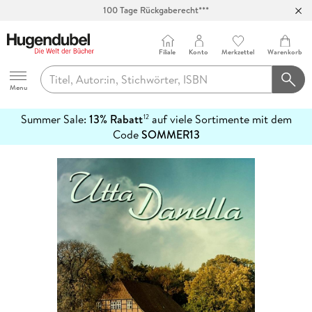
100 Tage Rückgaberecht***
Abholung in über 100 Filialen
Filiale
Konto
Merkzettel
Warenkorb
Hugendubel
Menu
Summer Sale:
13% Rabatt
auf viele Sortimente mit dem
12
mehr
Code
SOMMER13
erfahren