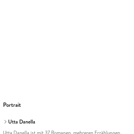
Portrait
Utta Danella
Utta Danella ist mit 37 Romanen, mehreren Erzählungen,