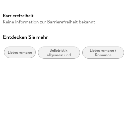
Seitenanzahl
608
Barrierefreiheit
Dateigröße
Keine Information zur Barrierefreiheit bekannt
2,01 MB
Autor/Autorin
Entdecken Sie mehr
Utta Danella
Belletristik:
Liebesromane /
Verlag/Hersteller
Liebesromane
allgemein und
Romance
hockebooks
literarisch, nicht
nach Genre
Kopierschutz
mit Wasserzeichen versehen
Produktart
EBOOK
Dateiformat
EPUB
ISBN
9783957513755