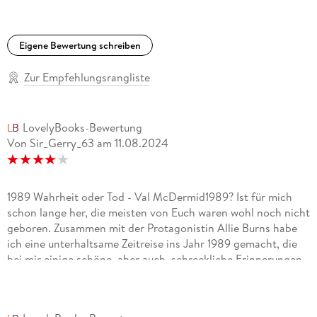
Eigene Bewertung schreiben
Zur Empfehlungsrangliste
LovelyBooks-Bewertung
Von Sir_Gerry_63
am
11.08.2024
1989 Wahrheit oder Tod - Val McDermid1989? Ist für mich
schon lange her, die meisten von Euch waren wohl noch nicht
geboren. Zusammen mit der Protagonistin Allie Burns habe
ich eine unterhaltsame Zeitreise ins Jahr 1989 gemacht, die
bei mir einige schöne, aber auch schreckliche Erinnerungen
geweckt hat. Allie ist eigentlich eine Investigativjournalistin,
doch ihr übermächtiger Boss Wallace "Ace" Lockhart zwingt
sie ins Newsmetier. Es ist die Zeit des Bombenanschlags auf