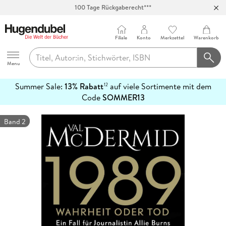
100 Tage Rückgaberecht***
Abholung in über 100 Filialen
Filiale
Konto
Merkzettel
Warenkorb
Hugendubel
Menu
Summer Sale:
13% Rabatt
auf viele Sortimente mit dem
12
mehr
Code
SOMMER13
erfahren
Band 2