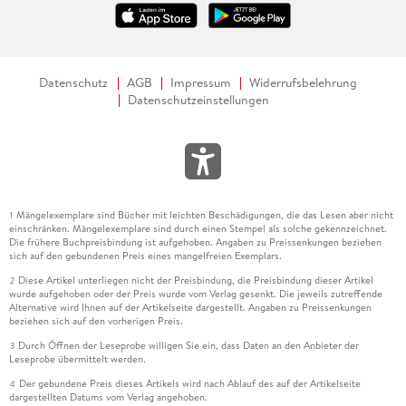
Datenschutz
AGB
Impressum
Widerrufsbelehrung
Datenschutzeinstellungen
Mängelexemplare sind Bücher mit leichten Beschädigungen, die das Lesen aber nicht
1
einschränken. Mängelexemplare sind durch einen Stempel als solche gekennzeichnet.
Die frühere Buchpreisbindung ist aufgehoben. Angaben zu Preissenkungen beziehen
sich auf den gebundenen Preis eines mangelfreien Exemplars.
Diese Artikel unterliegen nicht der Preisbindung, die Preisbindung dieser Artikel
2
wurde aufgehoben oder der Preis wurde vom Verlag gesenkt. Die jeweils zutreffende
Alternative wird Ihnen auf der Artikelseite dargestellt. Angaben zu Preissenkungen
beziehen sich auf den vorherigen Preis.
Durch Öffnen der Leseprobe willigen Sie ein, dass Daten an den Anbieter der
3
Leseprobe übermittelt werden.
Der gebundene Preis dieses Artikels wird nach Ablauf des auf der Artikelseite
4
dargestellten Datums vom Verlag angehoben.