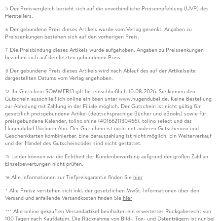
Der Preisvergleich bezieht sich auf die unverbindliche Preisempfehlung (UVP) des
5
Herstellers.
Der gebundene Preis dieses Artikels wurde vom Verlag gesenkt. Angaben zu
6
Preissenkungen beziehen sich auf den vorherigen Preis.
Die Preisbindung dieses Artikels wurde aufgehoben. Angaben zu Preissenkungen
7
beziehen sich auf den letzten gebundenen Preis.
Der gebundene Preis dieses Artikels wird nach Ablauf des auf der Artikelseite
8
dargestellten Datums vom Verlag angehoben.
Ihr Gutschein SOMMER13 gilt bis einschließlich 10.08.2026. Sie können den
12
Gutschein ausschließlich online einlösen unter www.hugendubel.de. Keine Bestellung
zur Abholung mit Zahlung in der Filiale möglich. Der Gutschein ist nicht gültig für
gesetzlich preisgebundene Artikel (deutschsprachige Bücher und eBooks) sowie für
preisgebundene Kalender, tolino shine (4016621130466), tolino select und das
Hugendubel Hörbuch Abo. Der Gutschein ist nicht mit anderen Gutscheinen und
Geschenkkarten kombinierbar. Eine Barauszahlung ist nicht möglich. Ein Weiterverkauf
und der Handel des Gutscheincodes sind nicht gestattet.
Leider können wir die Echtheit der Kundenbewertung aufgrund der großen Zahl an
15
Einzelbewertungen nicht prüfen.
Alle Informationen zur Tiefpreisgarantie finden Sie
hier
16
Alle Preise verstehen sich inkl. der gesetzlichen MwSt. Informationen über den
*
Versand und anfallende Versandkosten finden Sie
hier
Alle online gekauften Versandartikel beinhalten ein erweitertes Rückgaberecht von
***
100 Tagen nach Kaufdatum. Die Rücknahme von Bild-, Ton- und Datenträgern ist nur bei