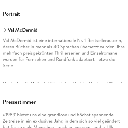
Portrait
Val McDermid
Val McDermid ist eine internationale Nr. 1-Bestsellerautorin,
deren Bücher in mehr als 40 Sprachen übersetzt wurden. Ihre
mehrfach preisgekrönten Thrillerserien und Einzelromane
wurden für Fernsehen und Rundfunk adaptiert - etwa die
Serie
Hautnah - Die Methode Hill
mit dem Profiler Dr. Tony Hill und
DCI Carol Jordan. Die TV-Serie um die schottische Cold
Case-Ermittlerin Karen Pirie ist international mit großem
Pressestimmen
Erfolg gestartet.
»'1989' bietet uns eine grandiose und höchst spannende
Val McDermid war 2017 Vorsitzende des Wellcome Book
Zeitreise in ein exklusives Jahr, in dem sich so viel geändert
Prize und Jurorin für den Women's Prize for Fiction und den
hat für so viele Menschen - auch in unserem Land. « Ulli