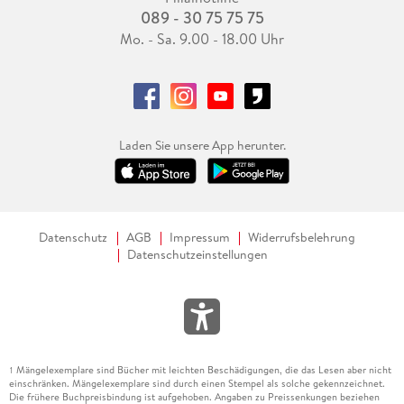
089 - 30 75 75 75
Mo. - Sa. 9.00 - 18.00 Uhr
Laden Sie unsere App herunter.
Datenschutz
AGB
Impressum
Widerrufsbelehrung
Datenschutzeinstellungen
Mängelexemplare sind Bücher mit leichten Beschädigungen, die das Lesen aber nicht
1
einschränken. Mängelexemplare sind durch einen Stempel als solche gekennzeichnet.
Die frühere Buchpreisbindung ist aufgehoben. Angaben zu Preissenkungen beziehen