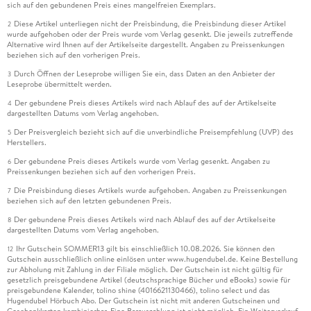
sich auf den gebundenen Preis eines mangelfreien Exemplars.
Diese Artikel unterliegen nicht der Preisbindung, die Preisbindung dieser Artikel
2
wurde aufgehoben oder der Preis wurde vom Verlag gesenkt. Die jeweils zutreffende
Alternative wird Ihnen auf der Artikelseite dargestellt. Angaben zu Preissenkungen
beziehen sich auf den vorherigen Preis.
Durch Öffnen der Leseprobe willigen Sie ein, dass Daten an den Anbieter der
3
Leseprobe übermittelt werden.
Der gebundene Preis dieses Artikels wird nach Ablauf des auf der Artikelseite
4
dargestellten Datums vom Verlag angehoben.
Der Preisvergleich bezieht sich auf die unverbindliche Preisempfehlung (UVP) des
5
Herstellers.
Der gebundene Preis dieses Artikels wurde vom Verlag gesenkt. Angaben zu
6
Preissenkungen beziehen sich auf den vorherigen Preis.
Die Preisbindung dieses Artikels wurde aufgehoben. Angaben zu Preissenkungen
7
beziehen sich auf den letzten gebundenen Preis.
Der gebundene Preis dieses Artikels wird nach Ablauf des auf der Artikelseite
8
dargestellten Datums vom Verlag angehoben.
Ihr Gutschein SOMMER13 gilt bis einschließlich 10.08.2026. Sie können den
12
Gutschein ausschließlich online einlösen unter www.hugendubel.de. Keine Bestellung
zur Abholung mit Zahlung in der Filiale möglich. Der Gutschein ist nicht gültig für
gesetzlich preisgebundene Artikel (deutschsprachige Bücher und eBooks) sowie für
preisgebundene Kalender, tolino shine (4016621130466), tolino select und das
Hugendubel Hörbuch Abo. Der Gutschein ist nicht mit anderen Gutscheinen und
Geschenkkarten kombinierbar. Eine Barauszahlung ist nicht möglich. Ein Weiterverkauf