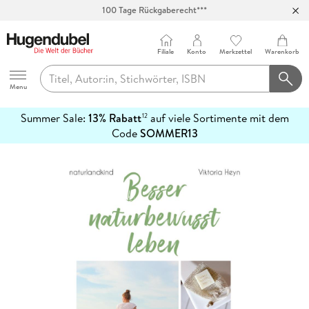
100 Tage Rückgaberecht***
Abholung in über 100 Filialen
Filiale
Konto
Merkzettel
Warenkorb
Hugendubel
Menu
Summer Sale:
13% Rabatt
auf viele Sortimente mit dem
12
mehr
Code
SOMMER13
erfahren