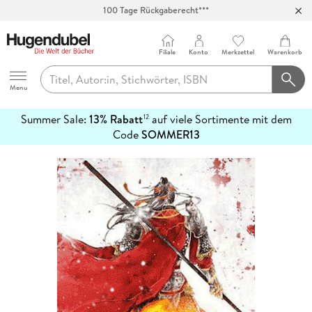
100 Tage Rückgaberecht***
Abholung in über 100 Filialen
Filiale
Konto
Merkzettel
Warenkorb
Hugendubel
Menu
Summer Sale:
13% Rabatt
auf viele Sortimente mit dem
12
mehr
Code
SOMMER13
erfahren