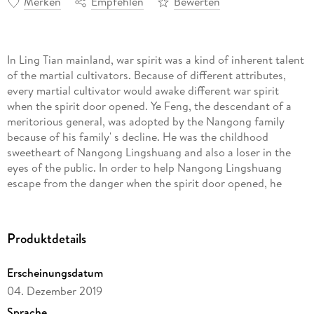
Merken
Empfehlen
Bewerten
In Ling Tian mainland, war spirit was a kind of inherent talent
of the martial cultivators. Because of different attributes,
every martial cultivator would awake different war spirit
when the spirit door opened. Ye Feng, the descendant of a
meritorious general, was adopted by the Nangong family
because of his family' s decline. He was the childhood
sweetheart of Nangong Lingshuang and also a loser in the
eyes of the public. In order to help Nangong Lingshuang
escape from the danger when the spirit door opened, he
sacrificed his Life and Spirit Energy, which was comparable
to life. But, what he got were Nangong family' s dissolution
of engagement and murder. Thanks to his father' s legacy,
Produktdetails
the Green Dewdrop, he got mighty energy, and it was also
his second Life and Spirit Energy. "Nangong Chen, you
Erscheinungsdatum
betrayed me. One day, I will make you regret for what you' ve
04. Dezember 2019
done today!" About the Author Wan Muzhengrong, the
contractual writer of Zhu Lang novel, has written "The
Sprache