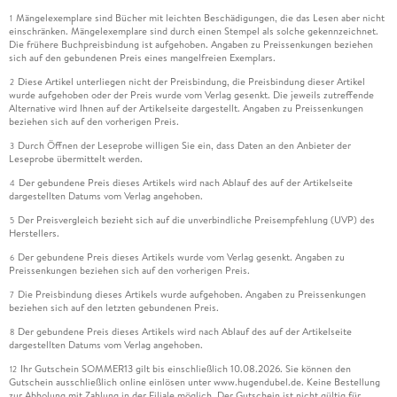
Mängelexemplare sind Bücher mit leichten Beschädigungen, die das Lesen aber nicht
1
einschränken. Mängelexemplare sind durch einen Stempel als solche gekennzeichnet.
Die frühere Buchpreisbindung ist aufgehoben. Angaben zu Preissenkungen beziehen
sich auf den gebundenen Preis eines mangelfreien Exemplars.
Diese Artikel unterliegen nicht der Preisbindung, die Preisbindung dieser Artikel
2
wurde aufgehoben oder der Preis wurde vom Verlag gesenkt. Die jeweils zutreffende
Alternative wird Ihnen auf der Artikelseite dargestellt. Angaben zu Preissenkungen
beziehen sich auf den vorherigen Preis.
Durch Öffnen der Leseprobe willigen Sie ein, dass Daten an den Anbieter der
3
Leseprobe übermittelt werden.
Der gebundene Preis dieses Artikels wird nach Ablauf des auf der Artikelseite
4
dargestellten Datums vom Verlag angehoben.
Der Preisvergleich bezieht sich auf die unverbindliche Preisempfehlung (UVP) des
5
Herstellers.
Der gebundene Preis dieses Artikels wurde vom Verlag gesenkt. Angaben zu
6
Preissenkungen beziehen sich auf den vorherigen Preis.
Die Preisbindung dieses Artikels wurde aufgehoben. Angaben zu Preissenkungen
7
beziehen sich auf den letzten gebundenen Preis.
Der gebundene Preis dieses Artikels wird nach Ablauf des auf der Artikelseite
8
dargestellten Datums vom Verlag angehoben.
Ihr Gutschein SOMMER13 gilt bis einschließlich 10.08.2026. Sie können den
12
Gutschein ausschließlich online einlösen unter www.hugendubel.de. Keine Bestellung
zur Abholung mit Zahlung in der Filiale möglich. Der Gutschein ist nicht gültig für