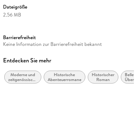
Dateigröße
2,56 MB
Reihe
Attila, der Hunnenkönig, 2
Barrierefreiheit
Autor/Autorin
Keine Information zur Barrierefreiheit bekannt
William Napier
Übersetzung
Entdecken Sie mehr
Olaf M. Roth
Moderne und
Historische
Historischer
Belletr
Verlag/Hersteller
zeitgenössische
Abenteuerromane
Roman
Übers
Rowohlt eBooks
Belletristik:
allgemein und
Originaltitel
literarisch
Attila. The Gathering of the Storm
Originalsprache
englisch
Kopierschutz
mit Wasserzeichen versehen