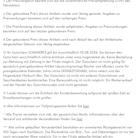
Der Preisvergleich bezieht sich auf die unverbindliche Preisempfehlung (UVP) des
5
Herstellers.
Der gebundene Preis dieses Artikels wurde vom Verlag gesenkt. Angaben zu
6
Preissenkungen beziehen sich auf den vorherigen Preis.
Die Preisbindung dieses Artikels wurde aufgehoben. Angaben zu Preissenkungen
7
beziehen sich auf den letzten gebundenen Preis.
Der gebundene Preis dieses Artikels wird nach Ablauf des auf der Artikelseite
8
dargestellten Datums vom Verlag angehoben.
Ihr Gutschein SOMMER13 gilt bis einschließlich 10.08.2026. Sie können den
12
Gutschein ausschließlich online einlösen unter www.hugendubel.de. Keine Bestellung
zur Abholung mit Zahlung in der Filiale möglich. Der Gutschein ist nicht gültig für
gesetzlich preisgebundene Artikel (deutschsprachige Bücher und eBooks) sowie für
preisgebundene Kalender, tolino shine (4016621130466), tolino select und das
Hugendubel Hörbuch Abo. Der Gutschein ist nicht mit anderen Gutscheinen und
Geschenkkarten kombinierbar. Eine Barauszahlung ist nicht möglich. Ein Weiterverkauf
und der Handel des Gutscheincodes sind nicht gestattet.
Leider können wir die Echtheit der Kundenbewertung aufgrund der großen Zahl an
15
Einzelbewertungen nicht prüfen.
Alle Informationen zur Tiefpreisgarantie finden Sie
hier
16
Alle Preise verstehen sich inkl. der gesetzlichen MwSt. Informationen über den
*
Versand und anfallende Versandkosten finden Sie
hier
Alle online gekauften Versandartikel beinhalten ein erweitertes Rückgaberecht von
***
100 Tagen nach Kaufdatum. Die Rücknahme von Bild-, Ton- und Datenträgern ist nur bei
noch versiegelter Ware möglich. Für in der Filiale gekaufte Artikel gilt ein