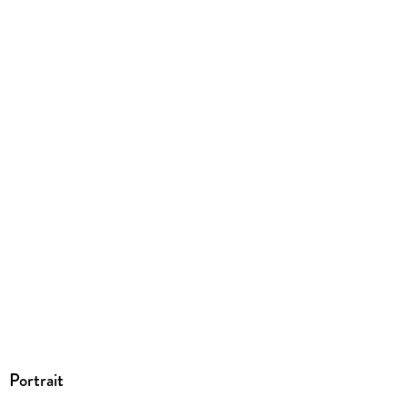
Family Sharing
Ja
Produktart
EBOOK
Dateiformat
EPUB
ISBN
9783644431416
Portrait