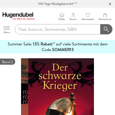
100 Tage Rückgaberecht***
Abholung in über 100 Filialen
Filiale
Konto
Merkzettel
Warenkorb
Hugendubel
Menu
Summer Sale:
13% Rabatt
auf viele Sortimente mit dem
12
mehr
Code
SOMMER13
erfahren
Band 2