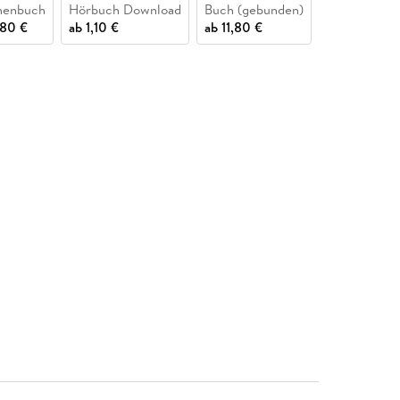
henbuch
Hörbuch Download
Buch (gebunden)
Buch (karton
,80 €
ab
1,10 €
ab
11,80 €
ab
3,40 €