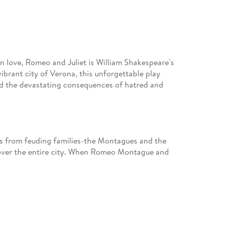
en love, Romeo and Juliet is William Shakespeare's
ibrant city of Verona, this unforgettable play
nd the devastating consequences of hatred and
rs from feuding families-the Montagues and the
 over the entire city. When Romeo Montague and
is love at first sight. Unaware at first of each
 an instant and profound connection that defies the