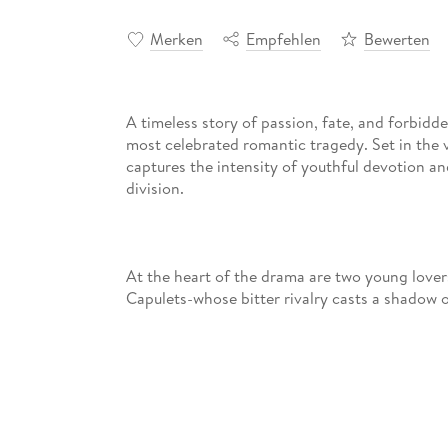
Merken
Empfehlen
Bewerten
A timeless story of passion, fate, and forbidd
most celebrated romantic tragedy. Set in the v
captures the intensity of youthful devotion a
At the heart of the drama are two young love
Capulets-whose bitter rivalry casts a shadow
Juliet Capulet meet at a masked celebration, it 
other's identities, they are drawn together by