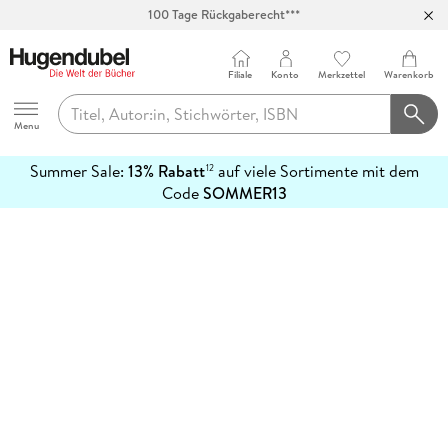
100 Tage Rückgaberecht***
Abholung in über 100 Filialen
Filiale
Konto
Merkzettel
Warenkorb
Hugendubel
Menu
Summer Sale:
13% Rabatt
auf viele Sortimente mit dem
12
mehr
Code
SOMMER13
erfahren