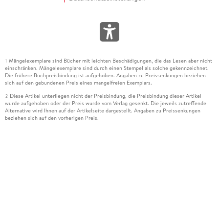
Mängelexemplare sind Bücher mit leichten Beschädigungen, die das Lesen aber nicht
1
einschränken. Mängelexemplare sind durch einen Stempel als solche gekennzeichnet.
Die frühere Buchpreisbindung ist aufgehoben. Angaben zu Preissenkungen beziehen
sich auf den gebundenen Preis eines mangelfreien Exemplars.
Diese Artikel unterliegen nicht der Preisbindung, die Preisbindung dieser Artikel
2
wurde aufgehoben oder der Preis wurde vom Verlag gesenkt. Die jeweils zutreffende
Alternative wird Ihnen auf der Artikelseite dargestellt. Angaben zu Preissenkungen
beziehen sich auf den vorherigen Preis.
Durch Öffnen der Leseprobe willigen Sie ein, dass Daten an den Anbieter der
3
Leseprobe übermittelt werden.
Der gebundene Preis dieses Artikels wird nach Ablauf des auf der Artikelseite
4
dargestellten Datums vom Verlag angehoben.
Der Preisvergleich bezieht sich auf die unverbindliche Preisempfehlung (UVP) des
5
Herstellers.
Der gebundene Preis dieses Artikels wurde vom Verlag gesenkt. Angaben zu
6
Preissenkungen beziehen sich auf den vorherigen Preis.
Die Preisbindung dieses Artikels wurde aufgehoben. Angaben zu Preissenkungen
7