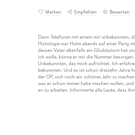
Merken
Empfehlen
Bewerten
Dann Telefonat mit einem mir unbekannten, ä
Histologie war Holm abends auf einer Party m
dessen Vater ebenfalls ein Glioblastom hat u
ich wolle, könne er mir die Nummer besorgen. 
Unbekannten, das mich aufrichtet. Ich erfahre:
bekommen. Und es ist schon dreizehn Jahre her
der OP, sich noch ein schönes Jahr zu machen,
was er schon immer habe machen wollen, und 
an zu arbeiten. Informierte alle Leute, dass ih
ändere und alles weiterliefe wie bisher, keine 
Entschluss, was ich machen wollte, nicht scho
diesem Telefonat festgestanden: Arbeit. Arbeit