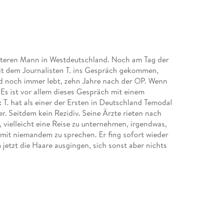
lteren Mann in Westdeutschland. Noch am Tag der
it dem Journalisten T. ins Gespräch gekommen,
nd noch immer lebt, zehn Jahre nach der OP. Wenn
Es ist vor allem dieses Gespräch mit einem
 T. hat als einer der Ersten in Deutschland Temodal
. Seitdem kein Rezidiv. Seine Ärzte rieten nach
 vielleicht eine Reise zu unternehmen, irgendwas,
mit niemandem zu sprechen. Er fing sofort wieder
m jetzt die Haare ausgingen, sich sonst aber nichts
Rücksicht, bitte. Er ist Richter. Und wenn mein
n vorher festgestanden hätte, dann hätte er nach
 und Struktur.