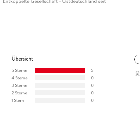
ng "Entkoppelte Gesellschaft - Ostdeutschland seit
Übersicht
5 Sterne
5
4 Sterne
0
3 Sterne
0
2 Sterne
0
1 Stern
0