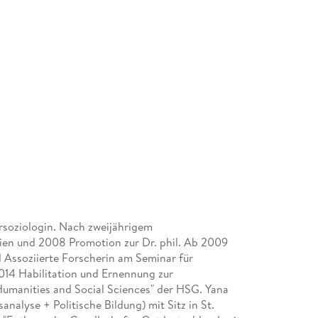
tursoziologin. Nach zweijährigem
Wien und 2008 Promotion zur Dr. phil. Ab 2009
d Assoziierte Forscherin am Seminar für
2014 Habilitation und Ernennung zur
 Humanities and Social Sciences" der HSG. Yana
nalyse + Politische Bildung) mit Sitz in St.