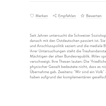
Merken
Empfehlen
Bewerten
Seit Jahren untersucht die Schweizer Soziolo
danach mit den Ostdeutschen passiert ist. Si
und Anschlusspolitik seziert und die mediale 
ihrer Untersuchungen steht die Treuhandanstalt
Mächtigen der alten Bundesrepublik. Milev spri
verschweigt. Ihre Thesen lauten: Die "friedlic
physischer Gewalt bedeutete nicht, dass es n
Übernahme gab. Zweitens: "Wir sind ein Volk" 
haben aufgrund der komplementären gesellsch
Erfahrungen. Drittens: Die "Wiedervereinigung"
vereinigt, sondern der eine übernahm den and
Kohl 1990: "Es wird niemandem schlechter gehen
widerlegen genügt die Statistik. "Der Aufbau
zum Entwicklungsland und fünftens: Die Mono