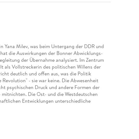
gin Yana Milev, was beim Untergang der DDR und
e hat die Auswirkungen der Bonner Abwicklungs-
Begleitung der Übernahme analysiert. Im Zentrum
 als Vollstreckerin des politischen Willens der
cht deutlich und offen aus, was die Politik
he Revolution" - sie war keine. Die Abwesenheit
icht psychischen Druck und andere Formen der
- mitnichten. Die Ost- und die Westdeutschen
aftlichen Entwicklungen unterschiedliche
 - es war keine. Es haben sich nicht zwei Staaten
eren. Viertens: die "Wohlstandsversprechen" von
 als zuvor, dafür vielen besser." Dies zu
 Ost" war ein Rückbau der DDR vom Industriestaat
polisierung von Demokratie und Geschichte durch