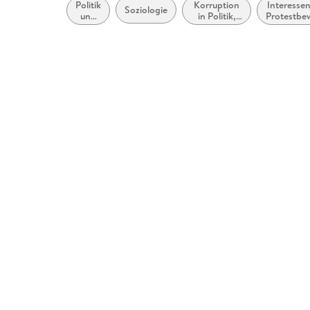
Politik
Korruption
Interesse
Soziologie
und
in Politik,
Protestb
Staat
Regierung
und gew
und
Akti
Gesellschaft