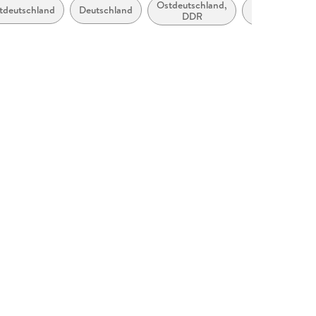
Ostdeutschland,
Zweite
tdeutschland
Deutschland
DDR
Hälfte 20.
Jahrhundert
(ca. 1950
bis ca.
1999)