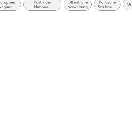
ngruppen,
Politik der
Öffentliche
Politische
Os
ewegungen
National-
Verwaltung
Strukturen
altfreie
Zentral- oder
und
onen
Bundesregierung
Prozesse