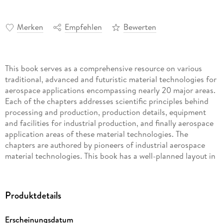
Merken
Empfehlen
Bewerten
This book serves as a comprehensive resource on various
traditional, advanced and futuristic material technologies for
aerospace applications encompassing nearly 20 major areas.
Each of the chapters addresses scientific principles behind
processing and production, production details, equipment
and facilities for industrial production, and finally aerospace
application areas of these material technologies. The
chapters are authored by pioneers of industrial aerospace
material technologies. This book has a well-planned layout in
4 parts. The first part deals with primary metal and material
processing, including nano manufacturing. The second part
deals with materials characterization and testing
Produktdetails
methodologies and technologies. The third part addresses
structural design. Finally, several advanced material
Erscheinungsdatum
technologies are covered in the fourth part. Some key