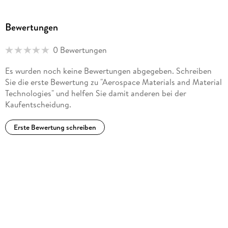
Chapter 11:
Non Destructive Testing and Damage Detection. -
Bewertungen
Part III: STRUCTURAL DESIGN
. -
Chapter 12:
0 Bewertungen
Design of Aircraft Structures: An Overview. -
Chapter 13:
Es wurden noch keine Bewertungen abgegeben. Schreiben
Aircraft Mechanical Systems. -
Sie die erste Bewertung zu "Aerospace Materials and Material
Chapter 14:
Technologies" und helfen Sie damit anderen bei der
Design and Structures of Aircraft Engines. -
Kaufentscheidung.
Chapter 15:
Missile Propulsion Systems. -
Erste Bewertung schreiben
Chapter 16:
Fatigue Requirements for Aircraft Structures. -
Chapter 17:
Full-Scale Fatigue Testing. -
Chapter 18:
Residual Strength Requirements for Aircraft Structures. -
Chapter 19:
Stress Corrosion Cracking in Aircraft Structures. -