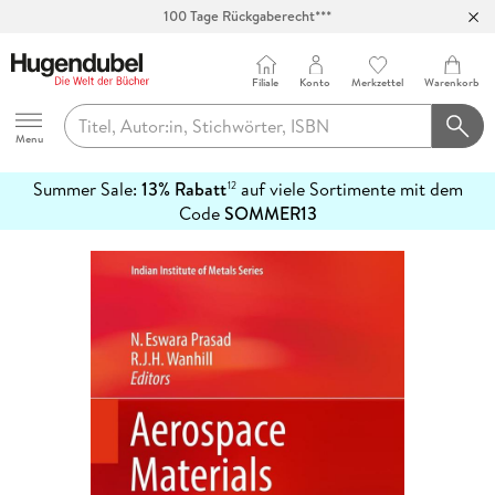
100 Tage Rückgaberecht***
Abholung in über 100 Filialen
Filiale
Konto
Merkzettel
Warenkorb
Hugendubel
Menu
Summer Sale:
13% Rabatt
auf viele Sortimente mit dem
12
mehr
Code
SOMMER13
erfahren