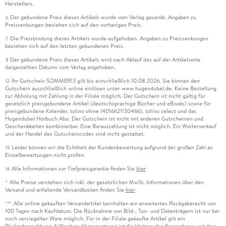
Herstellers.
Der gebundene Preis dieses Artikels wurde vom Verlag gesenkt. Angaben zu
6
Preissenkungen beziehen sich auf den vorherigen Preis.
Die Preisbindung dieses Artikels wurde aufgehoben. Angaben zu Preissenkungen
7
beziehen sich auf den letzten gebundenen Preis.
Der gebundene Preis dieses Artikels wird nach Ablauf des auf der Artikelseite
8
dargestellten Datums vom Verlag angehoben.
Ihr Gutschein SOMMER13 gilt bis einschließlich 10.08.2026. Sie können den
12
Gutschein ausschließlich online einlösen unter www.hugendubel.de. Keine Bestellung
zur Abholung mit Zahlung in der Filiale möglich. Der Gutschein ist nicht gültig für
gesetzlich preisgebundene Artikel (deutschsprachige Bücher und eBooks) sowie für
preisgebundene Kalender, tolino shine (4016621130466), tolino select und das
Hugendubel Hörbuch Abo. Der Gutschein ist nicht mit anderen Gutscheinen und
Geschenkkarten kombinierbar. Eine Barauszahlung ist nicht möglich. Ein Weiterverkauf
und der Handel des Gutscheincodes sind nicht gestattet.
Leider können wir die Echtheit der Kundenbewertung aufgrund der großen Zahl an
15
Einzelbewertungen nicht prüfen.
Alle Informationen zur Tiefpreisgarantie finden Sie
hier
16
Alle Preise verstehen sich inkl. der gesetzlichen MwSt. Informationen über den
*
Versand und anfallende Versandkosten finden Sie
hier
Alle online gekauften Versandartikel beinhalten ein erweitertes Rückgaberecht von
***
100 Tagen nach Kaufdatum. Die Rücknahme von Bild-, Ton- und Datenträgern ist nur bei
noch versiegelter Ware möglich. Für in der Filiale gekaufte Artikel gilt ein
Rückgaberecht von 4 Wochen. Voraussetzung ist die Vorlage des Kassenbons und dass