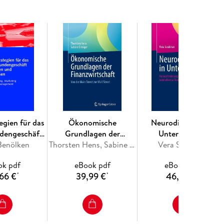
atzes bewusst verzichtet. Darin unterscheidet sich
Führungsnachwuchskräfte, Führungskräftetrainer,
Personalleiter mit Fokus auf
ement.
egien für das
Ökonomische
Neurodiversität in
. Herausforderungen an Führung. - 3.
dengeschäft
Grundlagen der
Unternehmen
Benölken
nken und
Finanzwirtschaft
Thorsten Hens, Sabine Elmiger
Vera Soubiran
 - 4.
kassen
ok pdf
eBook pdf
eBook pdf
66 €
39,99 €
46,99 €
*
*
*
ittelbare Führungsumwelt. - 7.