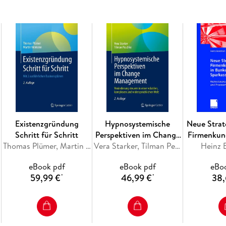
normativen, idealen und allgemeingültigen Ans
Dieses Buch richtet sich an Führungskräfte, 
Führungskräfte-Coaches, Geschäftsführer und 
Führungskräfteentwicklung und Talentmanag
Inhaltsverzeichnis
Existenzgründung
Hypnosystemische
Neue Strat
Über den Autor. - Vorwort. - 1. Einleitung. - 2
Schritt für Schritt
Perspektiven im Change
Firmenkun
Thomas Plümer, Martin Niemann
Management
Vera Starker, Tilman Peschke
Heinz 
in Ba
Verbreitete Führungsansätze und ihre Grenzen.
Spar
eBook pdf
eBook pdf
eBo
Führung im Hier und Jetzt. - 5.
59,99 €
46,99 €
38,
*
*
Das Führungsmodell im Überblick. - 6. Die unm
Vier Führungsrollen. - 8.