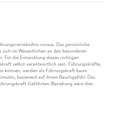
ührungsverständnis voraus. Das persönliche
s sich im Wesentlichen an den besonderen
. Für die Entwicklung dieses richtigen
raft selbst verantwortlich sein. Führungskräfte,
eren können, werden als Führungskraft kaum
 intuitiv, basierend auf ihrem Bauchgefühl. Das
 Führungskraft-Geführten-Beziehung wäre dies
undlagen, sondern auch praktische Hilfestellungen,
 bewährt haben. Mithilfe dieses Buches lernen
ehen und darauf aufbauend ihr
wird gezeigt, wie sieihr Führungsverständnis
n wird in diesem Buch auf die Darstellung eines