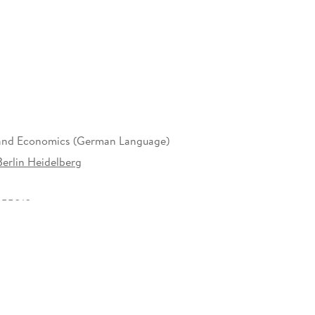
 10. Kompatible Führungsinstrumente. - 11.
chworte.
and Economics (German Language)
Berlin Heidelberg
655818