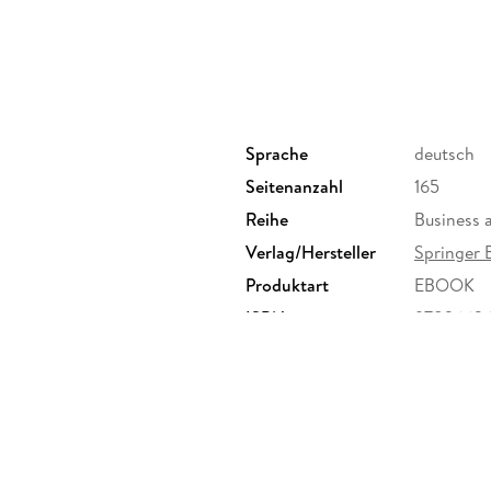
Definition des Führungsverständnisses. - 9.
Kontinuierliche Rollenklärung und Reflexion. -
Schlussbemerkung. - 12.
Anhang. - Buchbeschreibung. - Literatur. - Sti
Sprache
deutsch
Seitenanzahl
165
Reihe
Business 
Verlag/Hersteller
Springer 
Produktart
EBOOK
ISBN
9783662