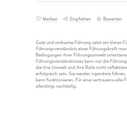
Merken
Empfehlen
Bewerten
Gute und wirksame Führung setzt ein klares F
Führungsverständnis einer Führungskraft mus
Bedingungen ihrer Führungsumwelt orientieren
Führungsverständnisses kann nur die Führungsk
die ihre Umwelt und ihre Rolle nicht reflekti
erfolgreich sein. Sie werden irgendwie führen,
kann funktionieren. Für eine vertrauensvolle
Dieses Buch liefert nicht nur theoretische Gr
die sich über viele Jahre hinweg in der Praxis
Führungskräfte, ihre Führungsumwelt zu verst
Führungsverständnis zu entwickeln. Weiterhin 
vermitteln und danach handeln können. Insofer