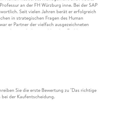
 Professur an der FH Würzburg inne. Bei der SAP
ortlich. Seit vielen Jahren berät er erfolgreich
chen in strategischen Fragen des Human
ar er Partner der vielfach ausgezeichneten
 nicht nur als Autor zahlreicher Fachbeiträge
al gefragter Redner auf namhaften Kongressen.
eiben Sie die erste Bewertung zu "Das richtige
 bei der Kaufentscheidung.