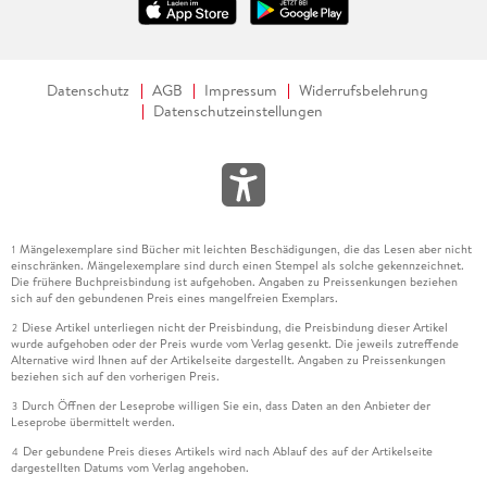
Datenschutz
AGB
Impressum
Widerrufsbelehrung
Datenschutzeinstellungen
Mängelexemplare sind Bücher mit leichten Beschädigungen, die das Lesen aber nicht
1
einschränken. Mängelexemplare sind durch einen Stempel als solche gekennzeichnet.
Die frühere Buchpreisbindung ist aufgehoben. Angaben zu Preissenkungen beziehen
sich auf den gebundenen Preis eines mangelfreien Exemplars.
Diese Artikel unterliegen nicht der Preisbindung, die Preisbindung dieser Artikel
2
wurde aufgehoben oder der Preis wurde vom Verlag gesenkt. Die jeweils zutreffende
Alternative wird Ihnen auf der Artikelseite dargestellt. Angaben zu Preissenkungen
beziehen sich auf den vorherigen Preis.
Durch Öffnen der Leseprobe willigen Sie ein, dass Daten an den Anbieter der
3
Leseprobe übermittelt werden.
Der gebundene Preis dieses Artikels wird nach Ablauf des auf der Artikelseite
4
dargestellten Datums vom Verlag angehoben.