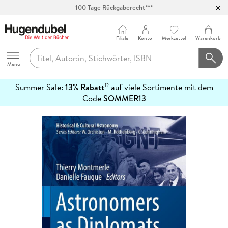
100 Tage Rückgaberecht***
Abholung in über 100 Filialen
Filiale
Konto
Merkzettel
Warenkorb
Hugendubel
Menu
Summer Sale:
13% Rabatt
auf viele Sortimente mit dem
12
mehr
Code
SOMMER13
erfahren