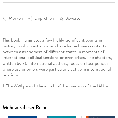
Merken
Empfehlen
Bewerten
This book illuminates a few highly significant events in
history in which astronomers have helped keep contacts
between astronomers of different states in moments of
international political tensions or even crises. The chapters,
written by 20 international authors, focus on four periods
where astronomers were particularly active in international
relations:
1. The WWI period, the epoch of the creation of the IAU, in
the context of the simultaneous creation of other scientific
unions. The book also singles out the important role of A. S.
Eddington and his network "across forbidden borders".
Mehr aus dieser Reihe
2. The Cold war period and its consequences, when several