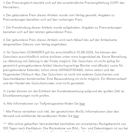
Der Preisvergleich bezieht sich auf die unverbindliche Preisempfehlung (UVP) des
5
Herstellers.
Der gebundene Preis dieses Artikels wurde vom Verlag gesenkt. Angaben zu
6
Preissenkungen beziehen sich auf den vorherigen Preis.
Die Preisbindung dieses Artikels wurde aufgehoben. Angaben zu Preissenkungen
7
beziehen sich auf den letzten gebundenen Preis.
Der gebundene Preis dieses Artikels wird nach Ablauf des auf der Artikelseite
8
dargestellten Datums vom Verlag angehoben.
Ihr Gutschein SOMMER13 gilt bis einschließlich 10.08.2026. Sie können den
12
Gutschein ausschließlich online einlösen unter www.hugendubel.de. Keine Bestellung
zur Abholung mit Zahlung in der Filiale möglich. Der Gutschein ist nicht gültig für
gesetzlich preisgebundene Artikel (deutschsprachige Bücher und eBooks) sowie für
preisgebundene Kalender, tolino shine (4016621130466), tolino select und das
Hugendubel Hörbuch Abo. Der Gutschein ist nicht mit anderen Gutscheinen und
Geschenkkarten kombinierbar. Eine Barauszahlung ist nicht möglich. Ein Weiterverkauf
und der Handel des Gutscheincodes sind nicht gestattet.
Leider können wir die Echtheit der Kundenbewertung aufgrund der großen Zahl an
15
Einzelbewertungen nicht prüfen.
Alle Informationen zur Tiefpreisgarantie finden Sie
hier
16
Alle Preise verstehen sich inkl. der gesetzlichen MwSt. Informationen über den
*
Versand und anfallende Versandkosten finden Sie
hier
Alle online gekauften Versandartikel beinhalten ein erweitertes Rückgaberecht von
***
100 Tagen nach Kaufdatum. Die Rücknahme von Bild-, Ton- und Datenträgern ist nur bei