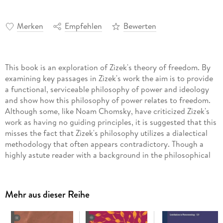
Merken
Empfehlen
Bewerten
This book is an exploration of Zizek's theory of freedom. By
examining key passages in Zizek's work the aim is to provide
a functional, serviceable philosophy of power and ideology
and show how this philosophy of power relates to freedom.
Although some, like Noam Chomsky, have criticized Zizek's
work as having no guiding principles, it is suggested that this
misses the fact that Zizek's philosophy utilizes a dialectical
methodology that often appears contradictory. Though a
highly astute reader with a background in the philosophical
texts he frequently cites (the German Idealists, Freud, and
modern philosophers), it becomes clear that there is a
uniquely Zizekian philosophy that mobilizes a radical
Mehr aus dieser Reihe
hermeneutics of freedom.