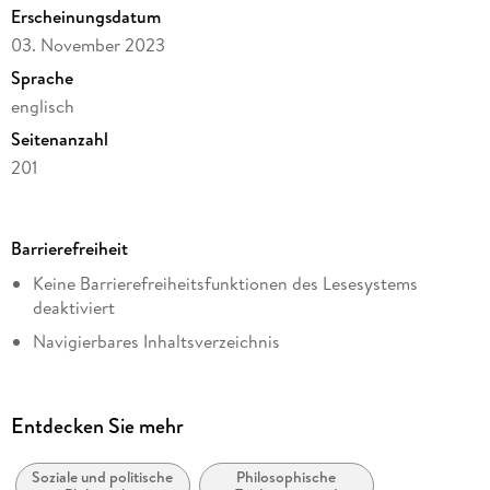
Erscheinungsdatum
03. November 2023
Sprache
englisch
Seitenanzahl
201
Dateigröße
3,56 MB
Barrierefreiheit
Reihe
Keine Barrierefreiheitsfunktionen des Lesesystems
Philosophy and Religion (R0)
deaktiviert
Autor/Autorin
Navigierbares Inhaltsverzeichnis
Bradley Kaye
Logische Lesereihenfolge eingehalten
Verlag/Hersteller
Kurze Alternativtexte (z.B. für Abbildungen) vorhanden
Springer International Publishing
Entdecken Sie mehr
Inhalt auch ohne Farbwahrnehmung verständlich
Kopierschutz
dargestellt
mit Wasserzeichen versehen
Soziale und politische
Philosophische