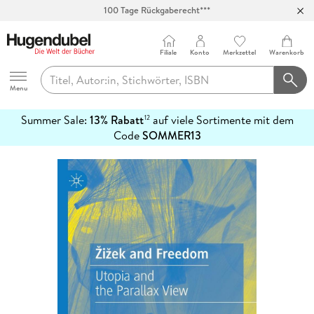
Abholung in über 100 Filialen
Filiale
Konto
Merkzettel
Warenkorb
Hugendubel
Menu
Summer Sale:
13% Rabatt
auf viele Sortimente mit dem
12
mehr
Code
SOMMER13
erfahren