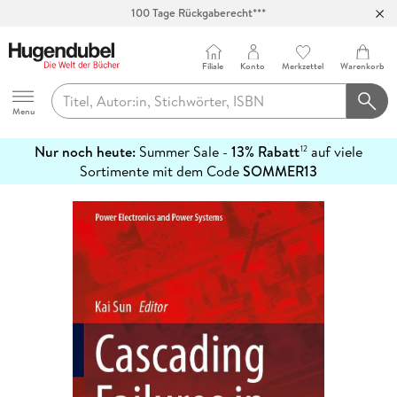
100 Tage Rückgaberecht***
Abholung in über 100 Filialen
Filiale
Konto
Merkzettel
Warenkorb
Hugendubel
Menu
Nur noch heute:
Summer Sale -
13% Rabatt
auf viele
12
mehr
Sortimente mit dem Code
SOMMER13
erfahren