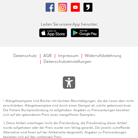
Laden Sie unsere App herunter.
Datenschutz
AGB
Impressum
Widerrufsbelehrung
Datenschutzeinstellungen
Mängelexemplare sind Bücher mit leichten Beschädigungen, die das Lesen aber nicht
1
einschränken. Mängelexemplare sind durch einen Stempel als solche gekennzeichnet.
Die frühere Buchpreisbindung ist aufgehoben. Angaben zu Preissenkungen beziehen
sich auf den gebundenen Preis eines mangelfreien Exemplars.
Diese Artikel unterliegen nicht der Preisbindung, die Preisbindung dieser Artikel
2
wurde aufgehoben oder der Preis wurde vom Verlag gesenkt. Die jeweils zutreffende
Alternative wird Ihnen auf der Artikelseite dargestellt. Angaben zu Preissenkungen
beziehen sich auf den vorherigen Preis.