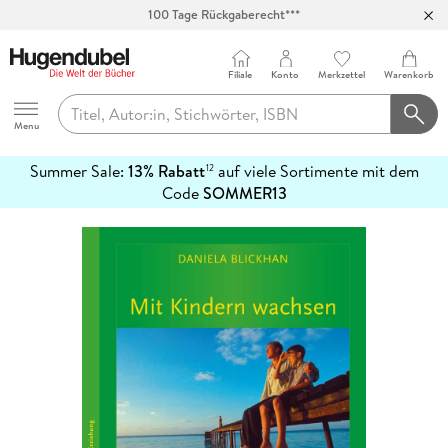
100 Tage Rückgaberecht***
Abholung in über 100 Filialen
Filiale
Konto
Merkzettel
Warenkorb
Hugendubel
Menu
Summer Sale:
13% Rabatt
auf viele Sortimente mit dem
12
mehr
Code
SOMMER13
erfahren