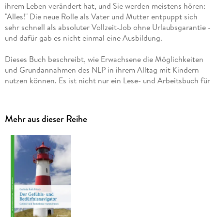
ihrem Leben verändert hat, und Sie werden meistens hören:
"Alles!" Die neue Rolle als Vater und Mutter entpuppt sich
sehr schnell als absoluter Vollzeit-Job ohne Urlaubsgarantie -
und dafür gab es nicht einmal eine Ausbildung.
Dieses Buch beschreibt, wie Erwachsene die Möglichkeiten
und Grundannahmen des NLP in ihrem Alltag mit Kindern
nutzen können. Es ist nicht nur ein Lese- und Arbeitsbuch für
Eltern, sondern auch für Großeltern, Erzieher, Pädagogen
und alle, die mit Kindern leben und arbeiten. Das Buch bietet
Ideen, Übungen und Anwendungshilfen und wurde für diese
Mehr aus dieser Reihe
überarbeitete Neuauflage um ein zusätzliches Kapitel -
"Glückliche Eltern - glückliche Kinder" - ergänzt.