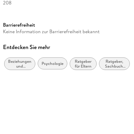
208
Dateigröße
7,67 MB
Barrierefreiheit
Reihe
Keine Information zur Barrierefreiheit bekannt
Aktive Lebensgestaltung
Autor/Autorin
Entdecken Sie mehr
Daniela Blickhan
Beziehungen
Ratgeber
Ratgeber,
Verlag/Hersteller
Psychologie
und
für Eltern
Sachbuch:
Junfermann Verlag
Familien:
Psychologie
Ratschläge
Kopierschutz
und Fragen
ohne Kopierschutz
Family Sharing
Ja
Produktart
EBOOK
Dateiformat