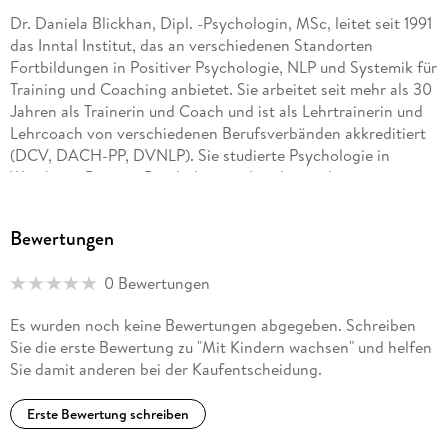
Dr. Daniela Blickhan, Dipl. -Psychologin, MSc, leitet seit 1991
das Inntal Institut, das an verschiedenen Standorten
Fortbildungen in Positiver Psychologie, NLP und Systemik für
Training und Coaching anbietet. Sie arbeitet seit mehr als 30
Jahren als Trainerin und Coach und ist als Lehrtrainerin und
Lehrcoach von verschiedenen Berufsverbänden akkreditiert
(DCV, DACH-PP, DVNLP). Sie studierte Psychologie in
Würzburg, Positive Psychologie in London und promovierte
in Positiver Psychologie an der Freien Universität Berlin bei
Prof. Michael Eid. Seit 2013 vertritt sie als erste Vorsitzende
Bewertungen
den Deutschsprachigen Dachverband für Positive
Psychologie.
0 Bewertungen
Es wurden noch keine Bewertungen abgegeben. Schreiben
Sie die erste Bewertung zu "Mit Kindern wachsen" und helfen
Sie damit anderen bei der Kaufentscheidung.
Erste Bewertung schreiben