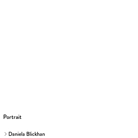
PDF
ISBN
9783955712198
Portrait
Daniela Blickhan