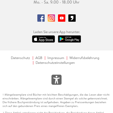
Mo. - Sa. 9.00 - 18.00 Uhr
Laden Sie unsere App herunter.
Datenschutz
AGB
Impressum
Widerrufsbelehrung
Datenschutzeinstellungen
Mängelexemplare sind Bücher mit leichten Beschädigungen, die das Lesen aber nicht
1
einschränken. Mängelexemplare sind durch einen Stempel als solche gekennzeichnet.
Die frühere Buchpreisbindung ist aufgehoben. Angaben zu Preissenkungen beziehen
sich auf den gebundenen Preis eines mangelfreien Exemplars.
Diese Artikel unterliegen nicht der Preisbindung, die Preisbindung dieser Artikel
2