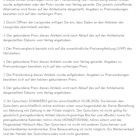
wurde aufgehoben oder der Preis wurde vom Verlag gesenkt. Die jeweils zutreffende
Alternative wird Ihnen auf der Artikelseite dargestellt. Angaben zu Preissenkungen
beziehen sich auf den vorherigen Preis.
Durch Öffnen der Leseprobe willigen Sie ein, dass Daten an den Anbieter der
3
Leseprobe übermittelt werden.
Der gebundene Preis dieses Artikels wird nach Ablauf des auf der Artikelseite
4
dargestellten Datums vom Verlag angehoben.
Der Preisvergleich bezieht sich auf die unverbindliche Preisempfehlung (UVP) des
5
Herstellers.
Der gebundene Preis dieses Artikels wurde vom Verlag gesenkt. Angaben zu
6
Preissenkungen beziehen sich auf den vorherigen Preis.
Die Preisbindung dieses Artikels wurde aufgehoben. Angaben zu Preissenkungen
7
beziehen sich auf den letzten gebundenen Preis.
Der gebundene Preis dieses Artikels wird nach Ablauf des auf der Artikelseite
8
dargestellten Datums vom Verlag angehoben.
Ihr Gutschein SOMMER13 gilt bis einschließlich 10.08.2026. Sie können den
12
Gutschein ausschließlich online einlösen unter www.hugendubel.de. Keine Bestellung
zur Abholung mit Zahlung in der Filiale möglich. Der Gutschein ist nicht gültig für
gesetzlich preisgebundene Artikel (deutschsprachige Bücher und eBooks) sowie für
preisgebundene Kalender, tolino shine (4016621130466), tolino select und das
Hugendubel Hörbuch Abo. Der Gutschein ist nicht mit anderen Gutscheinen und
Geschenkkarten kombinierbar. Eine Barauszahlung ist nicht möglich. Ein Weiterverkauf
und der Handel des Gutscheincodes sind nicht gestattet.