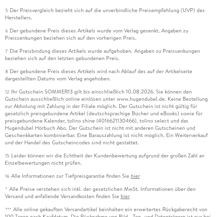
Der Preisvergleich bezieht sich auf die unverbindliche Preisempfehlung (UVP) des
5
Herstellers.
Der gebundene Preis dieses Artikels wurde vom Verlag gesenkt. Angaben zu
6
Preissenkungen beziehen sich auf den vorherigen Preis.
Die Preisbindung dieses Artikels wurde aufgehoben. Angaben zu Preissenkungen
7
beziehen sich auf den letzten gebundenen Preis.
Der gebundene Preis dieses Artikels wird nach Ablauf des auf der Artikelseite
8
dargestellten Datums vom Verlag angehoben.
Ihr Gutschein SOMMER13 gilt bis einschließlich 10.08.2026. Sie können den
12
Gutschein ausschließlich online einlösen unter www.hugendubel.de. Keine Bestellung
zur Abholung mit Zahlung in der Filiale möglich. Der Gutschein ist nicht gültig für
gesetzlich preisgebundene Artikel (deutschsprachige Bücher und eBooks) sowie für
preisgebundene Kalender, tolino shine (4016621130466), tolino select und das
Hugendubel Hörbuch Abo. Der Gutschein ist nicht mit anderen Gutscheinen und
Geschenkkarten kombinierbar. Eine Barauszahlung ist nicht möglich. Ein Weiterverkauf
und der Handel des Gutscheincodes sind nicht gestattet.
Leider können wir die Echtheit der Kundenbewertung aufgrund der großen Zahl an
15
Einzelbewertungen nicht prüfen.
Alle Informationen zur Tiefpreisgarantie finden Sie
hier
16
Alle Preise verstehen sich inkl. der gesetzlichen MwSt. Informationen über den
*
Versand und anfallende Versandkosten finden Sie
hier
Alle online gekauften Versandartikel beinhalten ein erweitertes Rückgaberecht von
***
100 Tagen nach Kaufdatum. Die Rücknahme von Bild-, Ton- und Datenträgern ist nur bei