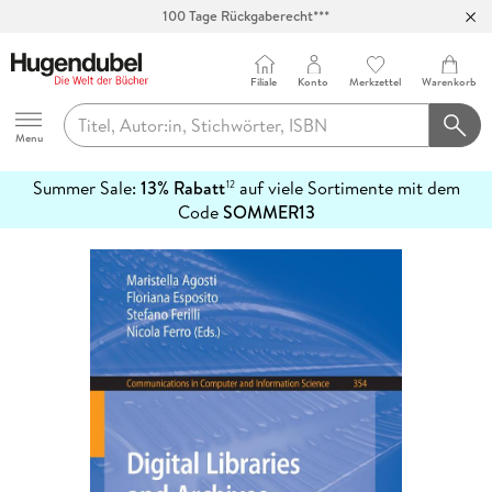
100 Tage Rückgaberecht***
Abholung in über 100 Filialen
Filiale
Konto
Merkzettel
Warenkorb
Hugendubel
Menu
Summer Sale:
13% Rabatt
auf viele Sortimente mit dem
12
mehr
Code
SOMMER13
erfahren