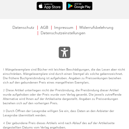
Datenschutz
AGB
Impressum
Widerrufsbelehrung
Datenschutzeinstellungen
Mängelexemplare sind Bücher mit leichten Beschädigungen, die das Lesen aber nicht
1
einschränken. Mängelexemplare sind durch einen Stempel als solche gekennzeichnet.
Die frühere Buchpreisbindung ist aufgehoben. Angaben zu Preissenkungen beziehen
sich auf den gebundenen Preis eines mangelfreien Exemplars.
Diese Artikel unterliegen nicht der Preisbindung, die Preisbindung dieser Artikel
2
wurde aufgehoben oder der Preis wurde vom Verlag gesenkt. Die jeweils zutreffende
Alternative wird Ihnen auf der Artikelseite dargestellt. Angaben zu Preissenkungen
beziehen sich auf den vorherigen Preis.
Durch Öffnen der Leseprobe willigen Sie ein, dass Daten an den Anbieter der
3
Leseprobe übermittelt werden.
Der gebundene Preis dieses Artikels wird nach Ablauf des auf der Artikelseite
4
dargestellten Datums vom Verlag angehoben.