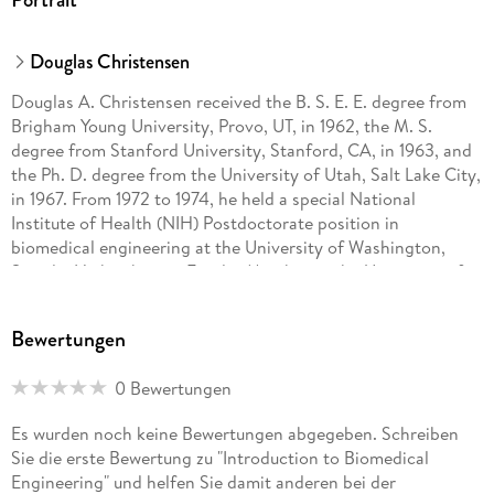
Douglas Christensen
Douglas A. Christensen received the B. S. E. E. degree from
Brigham Young University, Provo, UT, in 1962, the M. S.
degree from Stanford University, Stanford, CA, in 1963, and
the Ph. D. degree from the University of Utah, Salt Lake City,
in 1967. From 1972 to 1974, he held a special National
Institute of Health (NIH) Postdoctorate position in
biomedical engineering at the University of Washington,
Seattle. He has been a Faculty Member at the University of
Utah since 1971. He currently holds a joint appointment as
Professor of bioengineering and Professor of electrical
Bewertungen
engineering. He is the author of Ultrasonic
Bioinstrumentation (New York: Wiley, 1988) and coauthored
0 Bewertungen
Basic Introduction to Bioelectromagnetics (Boca Raton, FL:
CRC, 1999). Â His major research interests are in the area of
Es wurden noch keine Bewertungen abgegeben. Schreiben
waves in biological sensing, including optical biosensors,
Sie die erste Bewertung zu "Introduction to Biomedical
fluorescent waveguiding immunosensors, numerical modeling
Engineering" und helfen Sie damit anderen bei der
of optical waveguides and near-field optical effects, and