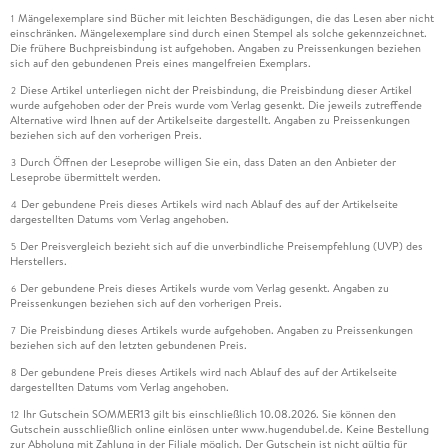
Mängelexemplare sind Bücher mit leichten Beschädigungen, die das Lesen aber nicht
1
einschränken. Mängelexemplare sind durch einen Stempel als solche gekennzeichnet.
Die frühere Buchpreisbindung ist aufgehoben. Angaben zu Preissenkungen beziehen
sich auf den gebundenen Preis eines mangelfreien Exemplars.
Diese Artikel unterliegen nicht der Preisbindung, die Preisbindung dieser Artikel
2
wurde aufgehoben oder der Preis wurde vom Verlag gesenkt. Die jeweils zutreffende
Alternative wird Ihnen auf der Artikelseite dargestellt. Angaben zu Preissenkungen
beziehen sich auf den vorherigen Preis.
Durch Öffnen der Leseprobe willigen Sie ein, dass Daten an den Anbieter der
3
Leseprobe übermittelt werden.
Der gebundene Preis dieses Artikels wird nach Ablauf des auf der Artikelseite
4
dargestellten Datums vom Verlag angehoben.
Der Preisvergleich bezieht sich auf die unverbindliche Preisempfehlung (UVP) des
5
Herstellers.
Der gebundene Preis dieses Artikels wurde vom Verlag gesenkt. Angaben zu
6
Preissenkungen beziehen sich auf den vorherigen Preis.
Die Preisbindung dieses Artikels wurde aufgehoben. Angaben zu Preissenkungen
7
beziehen sich auf den letzten gebundenen Preis.
Der gebundene Preis dieses Artikels wird nach Ablauf des auf der Artikelseite
8
dargestellten Datums vom Verlag angehoben.
Ihr Gutschein SOMMER13 gilt bis einschließlich 10.08.2026. Sie können den
12
Gutschein ausschließlich online einlösen unter www.hugendubel.de. Keine Bestellung
zur Abholung mit Zahlung in der Filiale möglich. Der Gutschein ist nicht gültig für