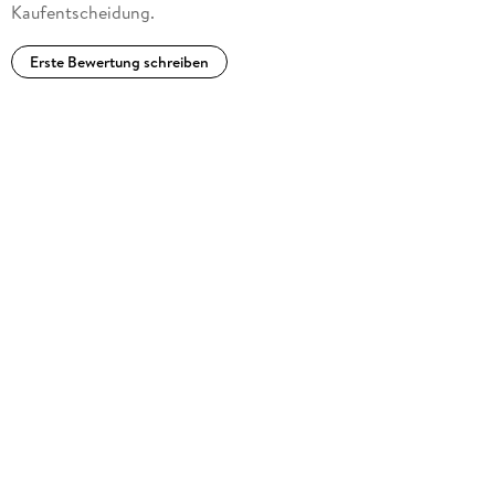
Kaufentscheidung.
ultrasonic bioinstrumentation.
Erste Bewertung schreiben