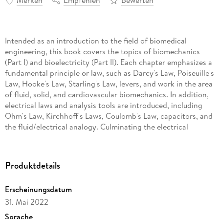
Merken
Empfehlen
Bewerten
Intended as an introduction to the field of biomedical
engineering, this book covers the topics of biomechanics
(Part I) and bioelectricity (Part II). Each chapter emphasizes a
fundamental principle or law, such as Darcy's Law, Poiseuille's
Law, Hooke's Law, Starling's Law, levers, and work in the area
of fluid, solid, and cardiovascular biomechanics. In addition,
electrical laws and analysis tools are introduced, including
Ohm's Law, Kirchhoff's Laws, Coulomb's Law, capacitors, and
the fluid/electrical analogy. Culminating the electrical
portion are chapters covering Nernst and membrane
potentials and Fourier transforms. Examples are solved
throughout the book and problems with answers are given at
Produktdetails
the end of each chapter. A semester-long Major Project that
models the human systemic cardiovascular system, utilizing
Erscheinungsdatum
both a Matlab numerical simulation and an electrical analog
31. Mai 2022
circuit, ties many of the book's concepts together. Table of
Contents: Ohm's Law: Current, Voltage and Resistance /
Sprache