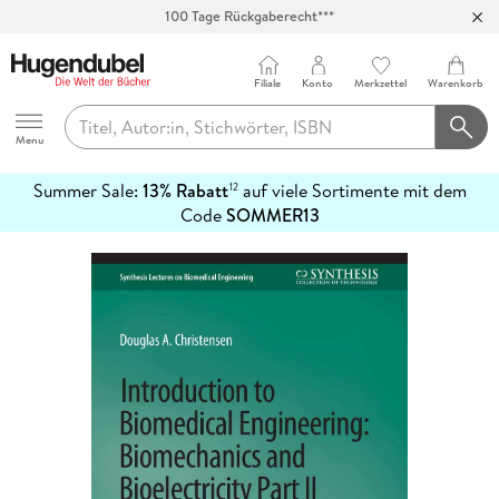
100 Tage Rückgaberecht***
Abholung in über 100 Filialen
Filiale
Konto
Merkzettel
Warenkorb
Hugendubel
Menu
Summer Sale:
13% Rabatt
auf viele Sortimente mit dem
12
mehr
Code
SOMMER13
erfahren