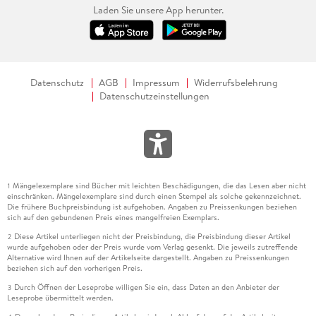
Laden Sie unsere App herunter.
Datenschutz
AGB
Impressum
Widerrufsbelehrung
Datenschutzeinstellungen
Mängelexemplare sind Bücher mit leichten Beschädigungen, die das Lesen aber nicht
1
einschränken. Mängelexemplare sind durch einen Stempel als solche gekennzeichnet.
Die frühere Buchpreisbindung ist aufgehoben. Angaben zu Preissenkungen beziehen
sich auf den gebundenen Preis eines mangelfreien Exemplars.
Diese Artikel unterliegen nicht der Preisbindung, die Preisbindung dieser Artikel
2
wurde aufgehoben oder der Preis wurde vom Verlag gesenkt. Die jeweils zutreffende
Alternative wird Ihnen auf der Artikelseite dargestellt. Angaben zu Preissenkungen
beziehen sich auf den vorherigen Preis.
Durch Öffnen der Leseprobe willigen Sie ein, dass Daten an den Anbieter der
3
Leseprobe übermittelt werden.