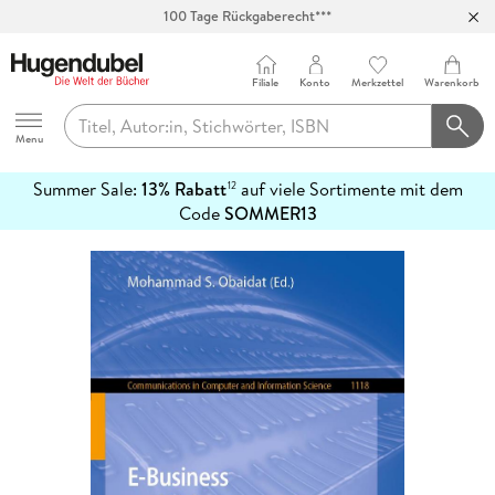
100 Tage Rückgaberecht***
Abholung in über 100 Filialen
Filiale
Konto
Merkzettel
Warenkorb
Hugendubel
Menu
Summer Sale:
13% Rabatt
auf viele Sortimente mit dem
12
mehr
Code
SOMMER13
erfahren