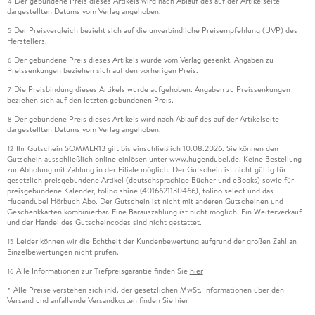
Der gebundene Preis dieses Artikels wird nach Ablauf des auf der Artikelseite
4
dargestellten Datums vom Verlag angehoben.
Der Preisvergleich bezieht sich auf die unverbindliche Preisempfehlung (UVP) des
5
Herstellers.
Der gebundene Preis dieses Artikels wurde vom Verlag gesenkt. Angaben zu
6
Preissenkungen beziehen sich auf den vorherigen Preis.
Die Preisbindung dieses Artikels wurde aufgehoben. Angaben zu Preissenkungen
7
beziehen sich auf den letzten gebundenen Preis.
Der gebundene Preis dieses Artikels wird nach Ablauf des auf der Artikelseite
8
dargestellten Datums vom Verlag angehoben.
Ihr Gutschein SOMMER13 gilt bis einschließlich 10.08.2026. Sie können den
12
Gutschein ausschließlich online einlösen unter www.hugendubel.de. Keine Bestellung
zur Abholung mit Zahlung in der Filiale möglich. Der Gutschein ist nicht gültig für
gesetzlich preisgebundene Artikel (deutschsprachige Bücher und eBooks) sowie für
preisgebundene Kalender, tolino shine (4016621130466), tolino select und das
Hugendubel Hörbuch Abo. Der Gutschein ist nicht mit anderen Gutscheinen und
Geschenkkarten kombinierbar. Eine Barauszahlung ist nicht möglich. Ein Weiterverkauf
und der Handel des Gutscheincodes sind nicht gestattet.
Leider können wir die Echtheit der Kundenbewertung aufgrund der großen Zahl an
15
Einzelbewertungen nicht prüfen.
Alle Informationen zur Tiefpreisgarantie finden Sie
hier
16
Alle Preise verstehen sich inkl. der gesetzlichen MwSt. Informationen über den
*
Versand und anfallende Versandkosten finden Sie
hier