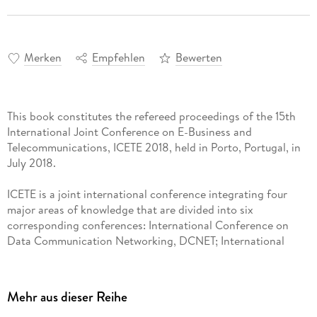
Merken
Empfehlen
Bewerten
This book constitutes the refereed proceedings of the 15th
International Joint Conference on E-Business and
Telecommunications, ICETE 2018, held in Porto, Portugal, in
ICETE is a joint international conference integrating four
major areas of knowledge that are divided into six
corresponding conferences: International Conference on
Data Communication Networking, DCNET; International
Conference on E-Business, ICE-B; International Conference
on Optical Communication Systems, OPTICS; International
Conference on Security and Cryptography, SECRYPT;
Mehr aus dieser Reihe
International Conference on Signal Processing and