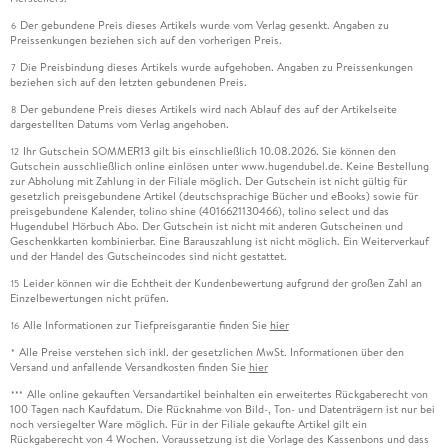
Der gebundene Preis dieses Artikels wurde vom Verlag gesenkt. Angaben zu
6
Preissenkungen beziehen sich auf den vorherigen Preis.
Die Preisbindung dieses Artikels wurde aufgehoben. Angaben zu Preissenkungen
7
beziehen sich auf den letzten gebundenen Preis.
Der gebundene Preis dieses Artikels wird nach Ablauf des auf der Artikelseite
8
dargestellten Datums vom Verlag angehoben.
Ihr Gutschein SOMMER13 gilt bis einschließlich 10.08.2026. Sie können den
12
Gutschein ausschließlich online einlösen unter www.hugendubel.de. Keine Bestellung
zur Abholung mit Zahlung in der Filiale möglich. Der Gutschein ist nicht gültig für
gesetzlich preisgebundene Artikel (deutschsprachige Bücher und eBooks) sowie für
preisgebundene Kalender, tolino shine (4016621130466), tolino select und das
Hugendubel Hörbuch Abo. Der Gutschein ist nicht mit anderen Gutscheinen und
Geschenkkarten kombinierbar. Eine Barauszahlung ist nicht möglich. Ein Weiterverkauf
und der Handel des Gutscheincodes sind nicht gestattet.
Leider können wir die Echtheit der Kundenbewertung aufgrund der großen Zahl an
15
Einzelbewertungen nicht prüfen.
Alle Informationen zur Tiefpreisgarantie finden Sie
hier
16
Alle Preise verstehen sich inkl. der gesetzlichen MwSt. Informationen über den
*
Versand und anfallende Versandkosten finden Sie
hier
Alle online gekauften Versandartikel beinhalten ein erweitertes Rückgaberecht von
***
100 Tagen nach Kaufdatum. Die Rücknahme von Bild-, Ton- und Datenträgern ist nur bei
noch versiegelter Ware möglich. Für in der Filiale gekaufte Artikel gilt ein
Rückgaberecht von 4 Wochen. Voraussetzung ist die Vorlage des Kassenbons und dass