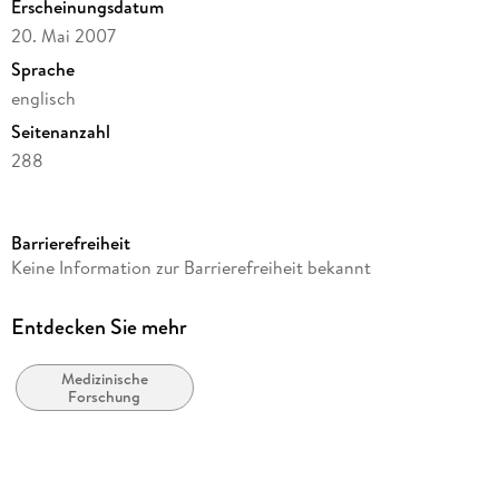
Erscheinungsdatum
20. Mai 2007
Sprache
englisch
Seitenanzahl
288
Dateigröße
9,69 MB
Barrierefreiheit
Reihe
Keine Information zur Barrierefreiheit bekannt
Biomedical and Life Sciences
Herausgegeben von
Entdecken Sie mehr
John R. Masters, Bernhard O. Palsson, James A. Thomson
Medizinische
Verlag/Hersteller
Forschung
Springer Netherlands
Kopierschutz
mit Wasserzeichen versehen