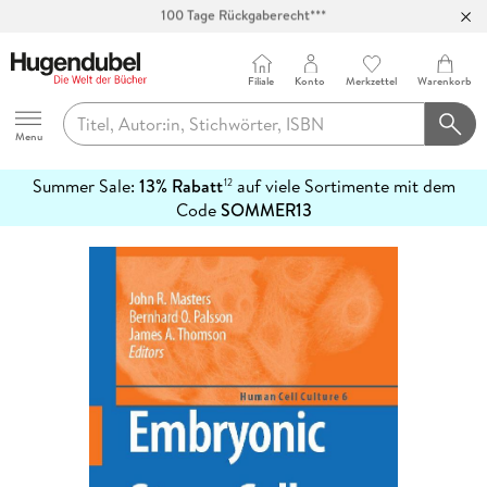
Abholung in über 100 Filialen
Filiale
Konto
Merkzettel
Warenkorb
Hugendubel
Menu
Summer Sale:
13% Rabatt
auf viele Sortimente mit dem
12
mehr
Code
SOMMER13
erfahren