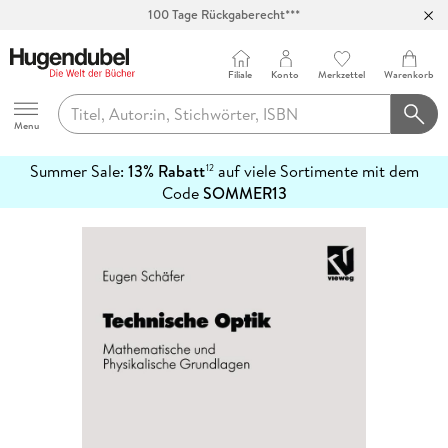
100 Tage Rückgaberecht***
Abholung in über 100 Filialen
Filiale
Konto
Merkzettel
Warenkorb
Hugendubel
Menu
Summer Sale:
13% Rabatt
auf viele Sortimente mit dem
12
mehr
Code
SOMMER13
erfahren