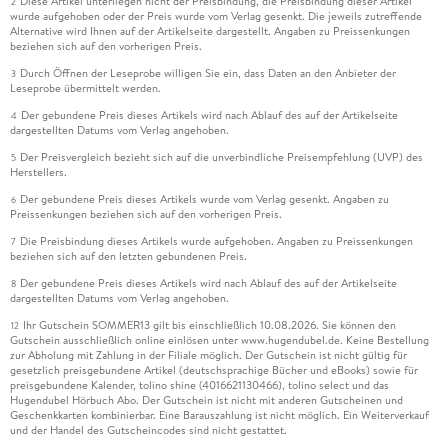
Diese Artikel unterliegen nicht der Preisbindung, die Preisbindung dieser Artikel
2
wurde aufgehoben oder der Preis wurde vom Verlag gesenkt. Die jeweils zutreffende
Alternative wird Ihnen auf der Artikelseite dargestellt. Angaben zu Preissenkungen
beziehen sich auf den vorherigen Preis.
Durch Öffnen der Leseprobe willigen Sie ein, dass Daten an den Anbieter der
3
Leseprobe übermittelt werden.
Der gebundene Preis dieses Artikels wird nach Ablauf des auf der Artikelseite
4
dargestellten Datums vom Verlag angehoben.
Der Preisvergleich bezieht sich auf die unverbindliche Preisempfehlung (UVP) des
5
Herstellers.
Der gebundene Preis dieses Artikels wurde vom Verlag gesenkt. Angaben zu
6
Preissenkungen beziehen sich auf den vorherigen Preis.
Die Preisbindung dieses Artikels wurde aufgehoben. Angaben zu Preissenkungen
7
beziehen sich auf den letzten gebundenen Preis.
Der gebundene Preis dieses Artikels wird nach Ablauf des auf der Artikelseite
8
dargestellten Datums vom Verlag angehoben.
Ihr Gutschein SOMMER13 gilt bis einschließlich 10.08.2026. Sie können den
12
Gutschein ausschließlich online einlösen unter www.hugendubel.de. Keine Bestellung
zur Abholung mit Zahlung in der Filiale möglich. Der Gutschein ist nicht gültig für
gesetzlich preisgebundene Artikel (deutschsprachige Bücher und eBooks) sowie für
preisgebundene Kalender, tolino shine (4016621130466), tolino select und das
Hugendubel Hörbuch Abo. Der Gutschein ist nicht mit anderen Gutscheinen und
Geschenkkarten kombinierbar. Eine Barauszahlung ist nicht möglich. Ein Weiterverkauf
und der Handel des Gutscheincodes sind nicht gestattet.