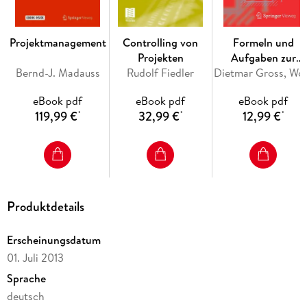
Strahlung.- 3.7 Mehrlinsige Systeme.- 3.8 Feldlinsen,
Kondensoren.- 3.9 Blenden, Pupillen, Luken.- 4
Projektmanagement
Controlling von
Formeln und
Lichtübertragung.- 4.1 Ungerichtete Lichtübertragung.- 4.2
Projekten
Aufgaben zur
Gerichtete Lichtübertragung.- 5 Anhang.- 5.1
Bernd-J. Madauss
Rudolf Fiedler
Technischen
Dietmar Gross, Wolfgang Ehler
Vektorrechnung.- 5.2 Kugel in schräger Parellelprojektion.-
Mechanik 2
5.3 Ersatzfunktion.- 5.4 Numerische Integration.- Literatur.-
eBook pdf
eBook pdf
eBook pdf
Register.
119,99 €
32,99 €
12,99 €
*
*
*
Produktdetails
Erscheinungsdatum
01. Juli 2013
Sprache
deutsch