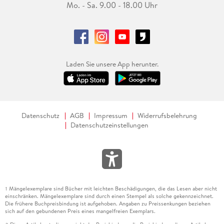
Mo. - Sa. 9.00 - 18.00 Uhr
Laden Sie unsere App herunter.
Datenschutz
AGB
Impressum
Widerrufsbelehrung
Datenschutzeinstellungen
Mängelexemplare sind Bücher mit leichten Beschädigungen, die das Lesen aber nicht
1
einschränken. Mängelexemplare sind durch einen Stempel als solche gekennzeichnet.
Die frühere Buchpreisbindung ist aufgehoben. Angaben zu Preissenkungen beziehen
sich auf den gebundenen Preis eines mangelfreien Exemplars.