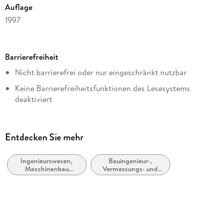
Auflage
1997
Seitenanzahl
174
Barrierefreiheit
Dateigröße
Nicht barrierefrei oder nur eingeschränkt nutzbar
13,79 MB
Keine Barrierefreiheitsfunktionen des Lesesystems
Reihe
deaktiviert
Computer Science and Engineering (German Language)
Weitere Hinweise:
Autor/Autorin
accessibilitysupport@springernature.com
Eugen Schäfer
Entdecken Sie mehr
Verlag/Hersteller
Vieweg+Teubner Verlag
Ingenieurswesen,
Bauingenieur-,
Maschinenbau
Vermessungs- und
Originalsprache
allgemein
Bauwesen
deutsch
Kopierschutz
mit Wasserzeichen versehen