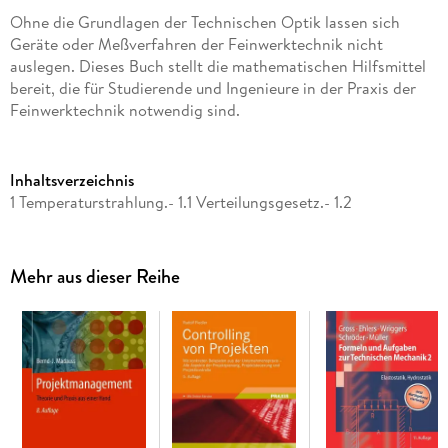
Ohne die Grundlagen der Technischen Optik lassen sich
Geräte oder Meßverfahren der Feinwerktechnik nicht
auslegen. Dieses Buch stellt die mathematischen Hilfsmittel
bereit, die für Studierende und Ingenieure in der Praxis der
Feinwerktechnik notwendig sind.
Inhaltsverzeichnis
1 Temperaturstrahlung.- 1.1 Verteilungsgesetz.- 1.2
Wahrscheinlichkeit.- 1.3 Fundamentalgleichung der
Thermodynamik.- 1.4 Entropie.- 1.5 Verteilungsfunktion.- 1.6
Eingeschlossene Hohlraumstrahlung.- 1.7 Emittierende
Mehr aus dieser Reihe
Hohlraumstrahlung.- 1.8 Plancksches Strahlungsgesetz.- 2
Fotometrie.- 2.1 Das menschliche Auge.- 2.2 Fotometrisches
Strahlungsäquivalent.- 2.3 Sender und Empfänger.- 2.4
Bewertung einer Strahlung.- 3 Refraktion des Lichtes.- 3.1
Fermatsches Prinzip.- 3.2 Huygenssches Prinzip.- 3.3
Vektorielles Brechungs- und Reflexionsgesetz.- 3.4
Strahlengang in einem Prismensystem.- 3.5 Strahlengang in
einem Linsensystem.- 3.6 Abbildung durch paraxiale