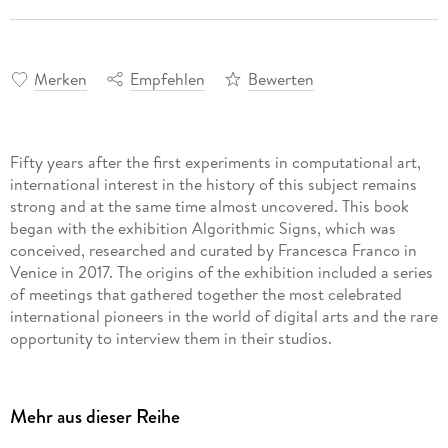
Merken
Empfehlen
Bewerten
Fifty years after the first experiments in computational art,
international interest in the history of this subject remains
strong and at the same time almost uncovered. This book
began with the exhibition Algorithmic Signs, which was
conceived, researched and curated by Francesca Franco in
Venice in 2017. The origins of the exhibition included a series
of meetings that gathered together the most celebrated
international pioneers in the world of digital arts and the rare
opportunity to interview them in their studios.
Francesca Franco explores the history of computer art and
its contribution to the broader field of contemporary art
Mehr aus dieser Reihe
from the 1960s to the present. It is illustrated by the creative
work of five of the most influential pioneers of computer art