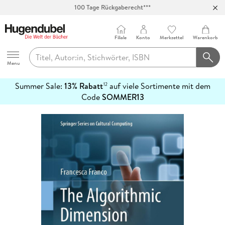
100 Tage Rückgaberecht***
Abholung in über 100 Filialen
Filiale
Konto
Merkzettel
Warenkorb
Hugendubel
Menu
Summer Sale:
13% Rabatt
auf viele Sortimente mit dem
12
mehr
Code
SOMMER13
erfahren