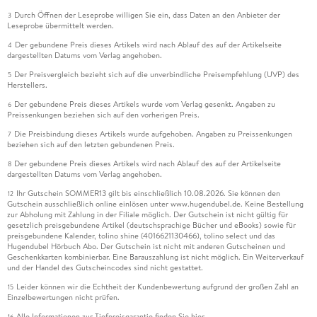
Durch Öffnen der Leseprobe willigen Sie ein, dass Daten an den Anbieter der
3
Leseprobe übermittelt werden.
Der gebundene Preis dieses Artikels wird nach Ablauf des auf der Artikelseite
4
dargestellten Datums vom Verlag angehoben.
Der Preisvergleich bezieht sich auf die unverbindliche Preisempfehlung (UVP) des
5
Herstellers.
Der gebundene Preis dieses Artikels wurde vom Verlag gesenkt. Angaben zu
6
Preissenkungen beziehen sich auf den vorherigen Preis.
Die Preisbindung dieses Artikels wurde aufgehoben. Angaben zu Preissenkungen
7
beziehen sich auf den letzten gebundenen Preis.
Der gebundene Preis dieses Artikels wird nach Ablauf des auf der Artikelseite
8
dargestellten Datums vom Verlag angehoben.
Ihr Gutschein SOMMER13 gilt bis einschließlich 10.08.2026. Sie können den
12
Gutschein ausschließlich online einlösen unter www.hugendubel.de. Keine Bestellung
zur Abholung mit Zahlung in der Filiale möglich. Der Gutschein ist nicht gültig für
gesetzlich preisgebundene Artikel (deutschsprachige Bücher und eBooks) sowie für
preisgebundene Kalender, tolino shine (4016621130466), tolino select und das
Hugendubel Hörbuch Abo. Der Gutschein ist nicht mit anderen Gutscheinen und
Geschenkkarten kombinierbar. Eine Barauszahlung ist nicht möglich. Ein Weiterverkauf
und der Handel des Gutscheincodes sind nicht gestattet.
Leider können wir die Echtheit der Kundenbewertung aufgrund der großen Zahl an
15
Einzelbewertungen nicht prüfen.
Alle Informationen zur Tiefpreisgarantie finden Sie
hier
16