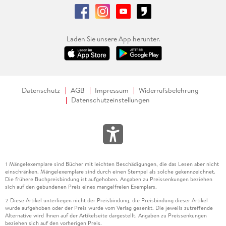
Laden Sie unsere App herunter.
Datenschutz
AGB
Impressum
Widerrufsbelehrung
Datenschutzeinstellungen
Mängelexemplare sind Bücher mit leichten Beschädigungen, die das Lesen aber nicht
1
einschränken. Mängelexemplare sind durch einen Stempel als solche gekennzeichnet.
Die frühere Buchpreisbindung ist aufgehoben. Angaben zu Preissenkungen beziehen
sich auf den gebundenen Preis eines mangelfreien Exemplars.
Diese Artikel unterliegen nicht der Preisbindung, die Preisbindung dieser Artikel
2
wurde aufgehoben oder der Preis wurde vom Verlag gesenkt. Die jeweils zutreffende
Alternative wird Ihnen auf der Artikelseite dargestellt. Angaben zu Preissenkungen
beziehen sich auf den vorherigen Preis.