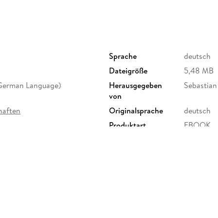
im gesellschaftlichen Engagement. - Vom Corp
Gesellschaftliche Effekte und betrieblicher 
gesellschaftlichenProblemlösung auf der Spu
win -Situationen bei Corporate Citizenship. - 
deutschen Mittelstand. - Praxisbeispiele des 
Citizen-Engagement ein Beitrag zum Identität
Sprache
deutsch
Zukunftsfonds. Konzeption und aktuelle Entw
Dateigröße
5,48 MB
Unternehmen: Eine starke Allianz für alle Lebe
(German Language)
Herausgegeben
Sebastian
von
haften
Originalsprache
deutsch
Produktart
EBOOK
ISBN
9783531