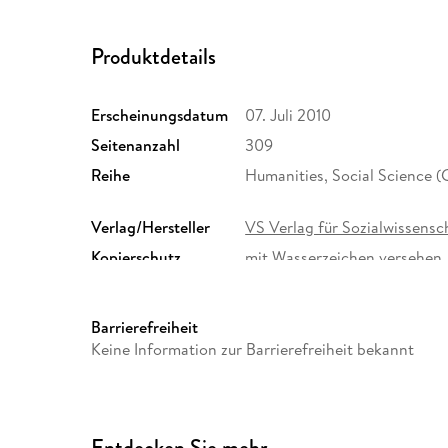
Produktdetails
Erscheinungsdatum
07. Juli 2010
Seitenanzahl
309
Reihe
Humanities, Social Science 
Verlag/Hersteller
VS Verlag für Sozialwissensc
Kopierschutz
mit Wasserzeichen versehen
Dateiformat
PDF
Barrierefreiheit
Keine Information zur Barrierefreiheit bekannt
Entdecken Sie mehr