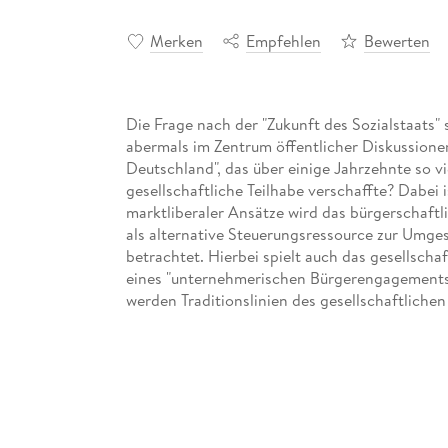
Merken
Empfehlen
Bewerten
Die Frage nach der "Zukunft des Sozialstaats" 
abermals im Zentrum öffentlicher Diskussione
Deutschland", das über einige Jahrzehnte so v
gesellschaftliche Teilhabe verschaffte? Dabei i
marktliberaler Ansätze wird das bürgerschaft
als alternative Steuerungsressource zur Umge
betrachtet. Hierbei spielt auch das gesellsc
eines "unternehmerischen Bürgerengagements"
werden Traditionslinien des gesellschaftlic
mit Bezug auf die internationalen Debatten ü
sechs Themenblöcken diskutiert: Unternehmen
Engagement (Teil I), Unternehmensengagement
(Teil II), Handlungsfelder (Teil III), Normierung
Praxisbeispiele (Teil VI) unternehmerischen 