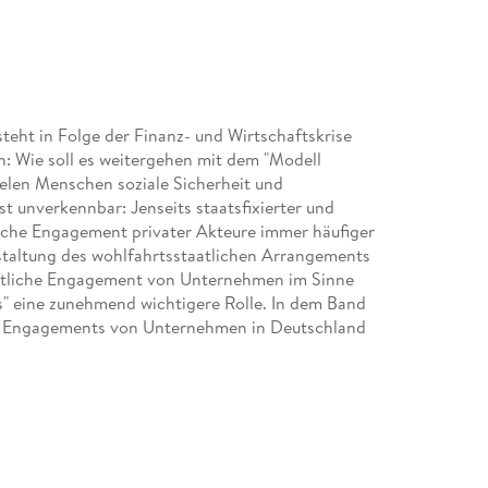
steht in Folge der Finanz- und Wirtschaftskrise
n: Wie soll es weitergehen mit dem "Modell
ielen Menschen soziale Sicherheit und
st unverkennbar: Jenseits staatsfixierter und
liche Engagement privater Akteure immer häufiger
staltung des wohlfahrtsstaatlichen Arrangements
haftliche Engagement von Unternehmen im Sinne
 eine zunehmend wichtigere Rolle. In dem Band
hen Engagements von Unternehmen in Deutschland
ber CSR und Corporate Citizenship entlang von
, Verantwortung und gesellschaftliches
 in der deutschen Wirtschafts- und Sozialordnung
 (Teil IV), Win-Win Konstellationen (Teil V) und
Bürgerengagements.