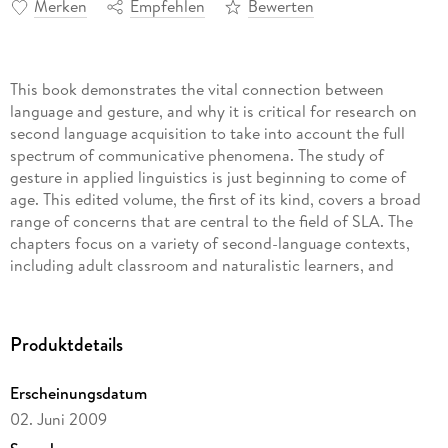
Merken
Empfehlen
Bewerten
This book demonstrates the vital connection between
language and gesture, and why it is critical for research on
second language acquisition to take into account the full
spectrum of communicative phenomena. The study of
gesture in applied linguistics is just beginning to come of
age. This edited volume, the first of its kind, covers a broad
range of concerns that are central to the field of SLA. The
chapters focus on a variety of second-language contexts,
including adult classroom and naturalistic learners, and
represent learners from a variety of language and cultural
backgrounds.
Produktdetails
Gesture: Second Language Acquisition and Classroom
Research is organized in five sections:
Erscheinungsdatum
Part I, Gesture and its L2 Applications, provides both an
02. Juni 2009
overview of gesture studies and a review of the L2 gesture