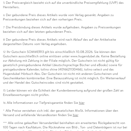
Der Preisvergleich bezieht sich auf die unverbindliche Preisempfehlung (UVP) des
5
Herstellers.
Der gebundene Preis dieses Artikels wurde vom Verlag gesenkt. Angaben zu
6
Preissenkungen beziehen sich auf den vorherigen Preis.
Die Preisbindung dieses Artikels wurde aufgehoben. Angaben zu Preissenkungen
7
beziehen sich auf den letzten gebundenen Preis.
Der gebundene Preis dieses Artikels wird nach Ablauf des auf der Artikelseite
8
dargestellten Datums vom Verlag angehoben.
Ihr Gutschein SOMMER13 gilt bis einschließlich 10.08.2026. Sie können den
12
Gutschein ausschließlich online einlösen unter www.hugendubel.de. Keine Bestellung
zur Abholung mit Zahlung in der Filiale möglich. Der Gutschein ist nicht gültig für
gesetzlich preisgebundene Artikel (deutschsprachige Bücher und eBooks) sowie für
preisgebundene Kalender, tolino shine (4016621130466), tolino select und das
Hugendubel Hörbuch Abo. Der Gutschein ist nicht mit anderen Gutscheinen und
Geschenkkarten kombinierbar. Eine Barauszahlung ist nicht möglich. Ein Weiterverkauf
und der Handel des Gutscheincodes sind nicht gestattet.
Leider können wir die Echtheit der Kundenbewertung aufgrund der großen Zahl an
15
Einzelbewertungen nicht prüfen.
Alle Informationen zur Tiefpreisgarantie finden Sie
hier
16
Alle Preise verstehen sich inkl. der gesetzlichen MwSt. Informationen über den
*
Versand und anfallende Versandkosten finden Sie
hier
Alle online gekauften Versandartikel beinhalten ein erweitertes Rückgaberecht von
***
100 Tagen nach Kaufdatum. Die Rücknahme von Bild-, Ton- und Datenträgern ist nur bei