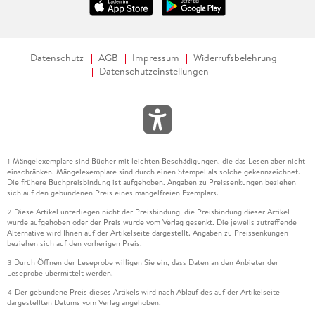
Datenschutz
AGB
Impressum
Widerrufsbelehrung
Datenschutzeinstellungen
Mängelexemplare sind Bücher mit leichten Beschädigungen, die das Lesen aber nicht
1
einschränken. Mängelexemplare sind durch einen Stempel als solche gekennzeichnet.
Die frühere Buchpreisbindung ist aufgehoben. Angaben zu Preissenkungen beziehen
sich auf den gebundenen Preis eines mangelfreien Exemplars.
Diese Artikel unterliegen nicht der Preisbindung, die Preisbindung dieser Artikel
2
wurde aufgehoben oder der Preis wurde vom Verlag gesenkt. Die jeweils zutreffende
Alternative wird Ihnen auf der Artikelseite dargestellt. Angaben zu Preissenkungen
beziehen sich auf den vorherigen Preis.
Durch Öffnen der Leseprobe willigen Sie ein, dass Daten an den Anbieter der
3
Leseprobe übermittelt werden.
Der gebundene Preis dieses Artikels wird nach Ablauf des auf der Artikelseite
4
dargestellten Datums vom Verlag angehoben.