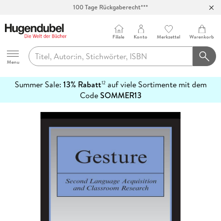
100 Tage Rückgaberecht***
Abholung in über 100 Filialen
Filiale
Konto
Merkzettel
Warenkorb
Hugendubel
Menu
Summer Sale:
13% Rabatt
auf viele Sortimente mit dem
12
mehr
Code
SOMMER13
erfahren