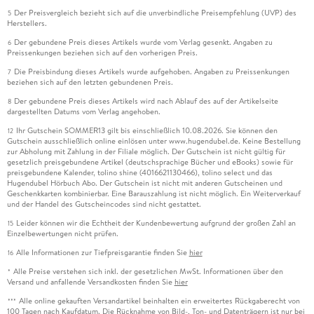
Der Preisvergleich bezieht sich auf die unverbindliche Preisempfehlung (UVP) des
5
Herstellers.
Der gebundene Preis dieses Artikels wurde vom Verlag gesenkt. Angaben zu
6
Preissenkungen beziehen sich auf den vorherigen Preis.
Die Preisbindung dieses Artikels wurde aufgehoben. Angaben zu Preissenkungen
7
beziehen sich auf den letzten gebundenen Preis.
Der gebundene Preis dieses Artikels wird nach Ablauf des auf der Artikelseite
8
dargestellten Datums vom Verlag angehoben.
Ihr Gutschein SOMMER13 gilt bis einschließlich 10.08.2026. Sie können den
12
Gutschein ausschließlich online einlösen unter www.hugendubel.de. Keine Bestellung
zur Abholung mit Zahlung in der Filiale möglich. Der Gutschein ist nicht gültig für
gesetzlich preisgebundene Artikel (deutschsprachige Bücher und eBooks) sowie für
preisgebundene Kalender, tolino shine (4016621130466), tolino select und das
Hugendubel Hörbuch Abo. Der Gutschein ist nicht mit anderen Gutscheinen und
Geschenkkarten kombinierbar. Eine Barauszahlung ist nicht möglich. Ein Weiterverkauf
und der Handel des Gutscheincodes sind nicht gestattet.
Leider können wir die Echtheit der Kundenbewertung aufgrund der großen Zahl an
15
Einzelbewertungen nicht prüfen.
Alle Informationen zur Tiefpreisgarantie finden Sie
hier
16
Alle Preise verstehen sich inkl. der gesetzlichen MwSt. Informationen über den
*
Versand und anfallende Versandkosten finden Sie
hier
Alle online gekauften Versandartikel beinhalten ein erweitertes Rückgaberecht von
***
100 Tagen nach Kaufdatum. Die Rücknahme von Bild-, Ton- und Datenträgern ist nur bei