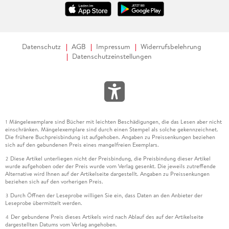
Datenschutz
AGB
Impressum
Widerrufsbelehrung
Datenschutzeinstellungen
Mängelexemplare sind Bücher mit leichten Beschädigungen, die das Lesen aber nicht
1
einschränken. Mängelexemplare sind durch einen Stempel als solche gekennzeichnet.
Die frühere Buchpreisbindung ist aufgehoben. Angaben zu Preissenkungen beziehen
sich auf den gebundenen Preis eines mangelfreien Exemplars.
Diese Artikel unterliegen nicht der Preisbindung, die Preisbindung dieser Artikel
2
wurde aufgehoben oder der Preis wurde vom Verlag gesenkt. Die jeweils zutreffende
Alternative wird Ihnen auf der Artikelseite dargestellt. Angaben zu Preissenkungen
beziehen sich auf den vorherigen Preis.
Durch Öffnen der Leseprobe willigen Sie ein, dass Daten an den Anbieter der
3
Leseprobe übermittelt werden.
Der gebundene Preis dieses Artikels wird nach Ablauf des auf der Artikelseite
4
dargestellten Datums vom Verlag angehoben.