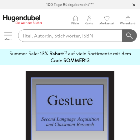
100 Tage Rückgaberecht***
Abholung in über 100 Filialen
Filiale
Konto
Merkzettel
Warenkorb
Hugendubel
Menu
Summer Sale:
13% Rabatt
auf viele Sortimente mit dem
12
mehr
Code
SOMMER13
erfahren