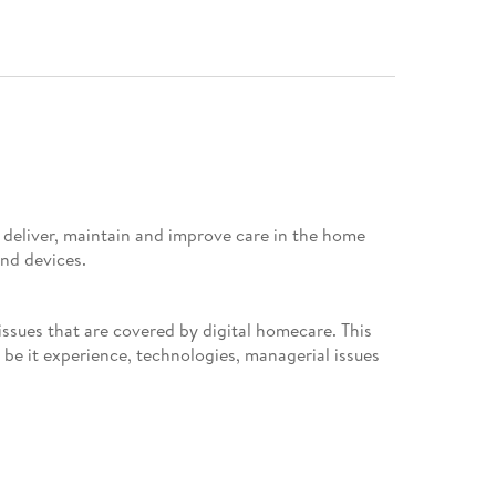
o deliver, maintain and improve care in the home
nd devices.
issues that are covered by digital homecare. This
 be it experience, technologies, managerial issues
h chronic conditions, disabled, to name the most
are, within the comfort and protection of their