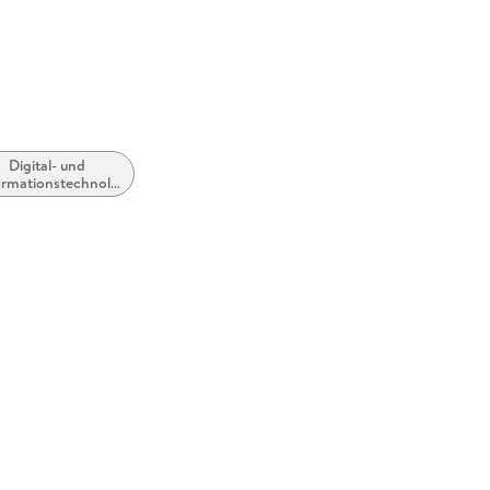
Digital- und
ormationstechnologien:
ziale und ethische
Aspekte