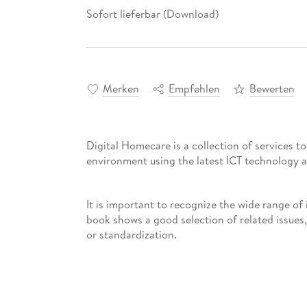
Sofort lieferbar (Download)
Merken
Empfehlen
Bewerten
Digital Homecare is a collection of services t
environment using the latest ICT technology a
It is important to recognize the wide range of 
book shows a good selection of related issues,
or standardization.
A very diverse "audience"; elderly, people wit
important groups, benefits from digital homec