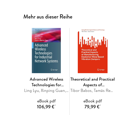
Mehr aus dieser Reihe
Advanced Wireless
Theoretical and Practical
Technologies for
Aspects of
Industrial Network
Ling Lyu, Xinping Guan, Nan Cheng, Xuemin Sherman Shen
Manufacturing
Tibor Babos, Tamás Renner
Systems
Elastomer-Metal Based
eBook pdf
eBook pdf
Vibration Dampers
106,99 €
79,99 €
*
*