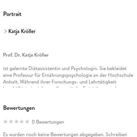
Portrait
Katja Kröller
Prof. Dr. Katja Kröller
ist gelernte Diätassistentin und Psychologin. Sie bekleidet
eine Professur für Ernährungspsychologie an der Hochschule
Anhalt. Während ihrer Forschungs- und Lehrtätigkeit
beschäftigt sie sich vor allem mit der Entstehung und
Veränderung von Ernährungsverhalten, insbesondere
hinsichtlich einer gesundheitsorientierten Kommunikation
Bewertungen
durch z. B. Ernährungsberatung.
0 Bewertungen
Es wurden noch keine Bewertungen abgegeben. Schreiben