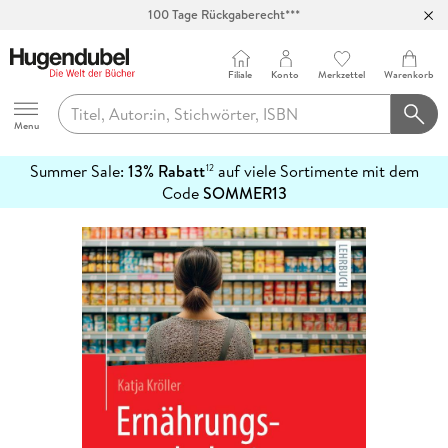
100 Tage Rückgaberecht***
Abholung in über 100 Filialen
Filiale
Konto
Merkzettel
Warenkorb
Hugendubel
Menu
Summer Sale:
13% Rabatt
auf viele Sortimente mit dem
12
mehr
Code
SOMMER13
erfahren