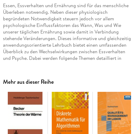
Essen, Essverhalten und Ernährung sind für das menschliche
Überleben notwendig. Neben dieser physiologisch
begründeten Notwendigkeit steuern jedoch vor allem
psychologische Einflussfaktoren das Wann, Was und Wie
unserer täglichen Ernährung sowie damit in Verbindung
stehende Veränderungen. Dieses informative und gleichzeitig
anwendungsorientierte Lehrbuch bietet einen umfassenden
Überblick zu den Wechselwirkungen zwischen Essverhalten
und Psyche. Dabei werden folgende Themen detailliert in
übergeordneten Abschnitten behandelt:
Grundlegende mit der Ernährungspsychologie in
Mehr aus dieser Reihe
Verbindung stehende Begriffe und Modelle
Der Erwerb von Essverhalten und nahrungsbezogenen
Präferenzen
Situative Einflüsse auf Essverhalten und Nahrungsauswahl
Nahrungsbezogene Einflüsse auf die Psyche
Problematisches Essverhalten und Essstörungen