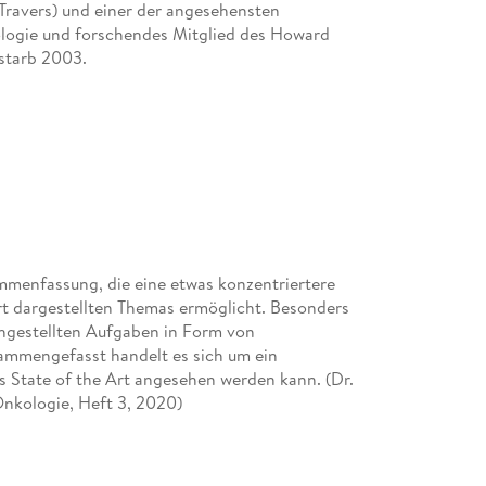
Travers) und einer der angesehensten
Kapitel prägnante Zusammenfassungen, Fragen z
logie und forschendes Mitglied des Howard
Originalarbeiten.
 starb 2003.
Pharmazie in unserer Zeit
hool of Medicine in St. Louis.
Uneingeschränkt empfehlenswert; es eignet sich b
Prüfungsvorbereitung, für Mediziner als Nachsch
anderer Fächer.
rsity of Alabama in Birmingham.
Chirurgische Praxis
sammenfassung, die eine etwas konzentriertere
ert dargestellten Themas ermöglicht. Besonders
hgestellten Aufgaben in Form von
ow, Leslie Berg, University of Massachusetts
Dieses packende moderne Lehrbuch [bietet] junge
sammengefasst handelt es sich um ein
Medicine, University of Alabama in Birmingham.
Möglichkeit, die Mechanismen des Immunsystems i
s State of the Art angesehen werden kann. (Dr.
medizinischen Bezug kennen zu lernen und vielleich
 Onkologie, Heft 3, 2020)
Prof. Dr. Klaus Rajewsky im Vorwort zur 5. Auf