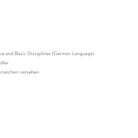
nce and Basic Disciplines (German Language)
dler
rn die Immunologie aktuell und in hervorragender Weise
rzeichen versehen
ätskliniken Homburg
stitut für Infektionsbiologie, Berlin