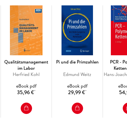
führt den Leser in gewohnter Souveränität d
Einsatz der angeborenen Immunität bis zur E
vielfältigen klinischen Konsequenzen normal
bis zur Evolution des Immunsystems.
In der
9. Auflage
sind unter anderem neue Erkenntnisse zur mo
Qualitätsmanagement
Pi und die Primzahlen
PCR - P
Rekombination, zur Vielfalt der CD4-T-Zelle
im Labor
Ketten
Immunabwehr durch Pathogene und zur Immunth
Herfried Kohl
Edmund Weitz
Abbildungen veranschaulichen die im Text erl
Anhang zu den Methoden der Immunologie ist 
eBook pdf
eBook pdf
eBo
Zudem wurden die Verständnisfragen an den K
35,96 €
29,99 €
54,
*
*
Das in zahlreiche Sprachen übersetzte Werk be
Geschlossenheit und seine ansprechende Illust
rasant fortschreitenden Fachgebiet