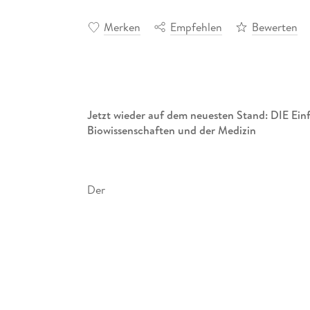
Merken
Empfehlen
Bewerten
Jetzt wieder auf dem neuesten Stand: DIE Ein
Biowissenschaften und der Medizin
Der
Janeway
, das bewährte und viel gelobte
Standardlehrbuch der Immunologie
, liegt nun erneut in einer vollständig überarb