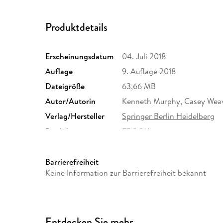
Produktdetails
Erscheinungsdatum
04. Juli 2018
Auflage
9. Auflage 2018
Dateigröße
63,66 MB
Autor/Autorin
Kenneth Murphy, Casey Wea
Verlag/Hersteller
Springer Berlin Heidelberg
Produktart
EBOOK
ISBN
9783662560044
Barrierefreiheit
Keine Information zur Barrierefreiheit bekannt
Entdecken Sie mehr