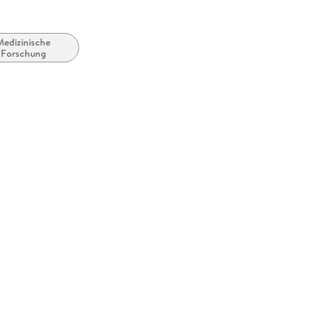
n Ansprüchen!
Medizinische
Forschung
tlung von Grundlagenwissen, das es in weiterer Folge
ei klinisch-immunologischen Fragestellungen zu
itätsklinik Wien
Darstellungen haben einen besonderen didaktischen
 Fachgebiets.