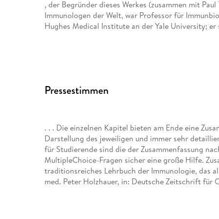
, der Begründer dieses Werkes (zusammen mit Paul 
Immunologen der Welt, war Professor für Immunbio
Hughes Medical Institute an der Yale University; er
Kenneth Murphy
ist Professor an der Washington State University Sc
Pressestimmen
Casey Weaver
ist Professor an der School of Medicine der Unive
. . . Die einzelnen Kapitel bieten am Ende eine Zu
Darstellung des jeweiligen und immer sehr detailli
für Studierende sind die der Zusammenfassung nac
Mit Beiträgen von Allan Mowat, University of Glasg
MultipleChoice-Fragen sicher eine große Hilfe. Zu
School of Medicine, und David Chaplin, School of 
traditionsreiches Lehrbuch der Immunologie, das al
med. Peter Holzhauer, in: Deutsche Zeitschrift für