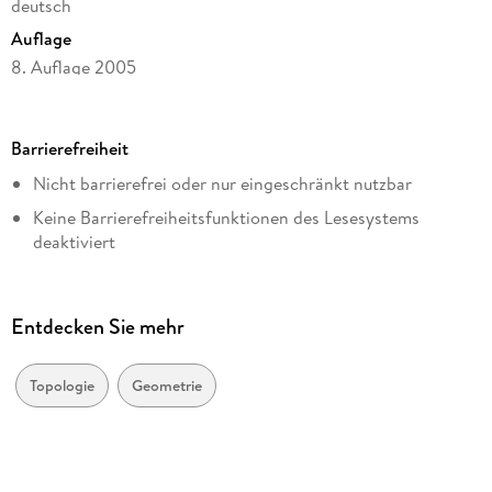
deutsch
Auflage
8. Auflage 2005
Seitenanzahl
240
Barrierefreiheit
Dateigröße
Nicht barrierefrei oder nur eingeschränkt nutzbar
10,33 MB
Keine Barrierefreiheitsfunktionen des Lesesystems
Reihe
deaktiviert
Life Science and Basic Disciplines (German Language)
Weitere Hinweise:
Autor/Autorin
accessibilitysupport@springernature.com
Klaus Jänich
Entdecken Sie mehr
Verlag/Hersteller
Springer Berlin Heidelberg
Topologie
Geometrie
Kopierschutz
mit Wasserzeichen versehen
Produktart