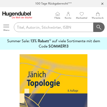
100 Tage Rückgaberecht***
Abholung in über 100 Filialen
Filiale
Konto
Merkzettel
Warenkorb
Hugendubel
Menu
Summer Sale:
13% Rabatt
auf viele Sortimente mit dem
12
mehr
Code
SOMMER13
erfahren