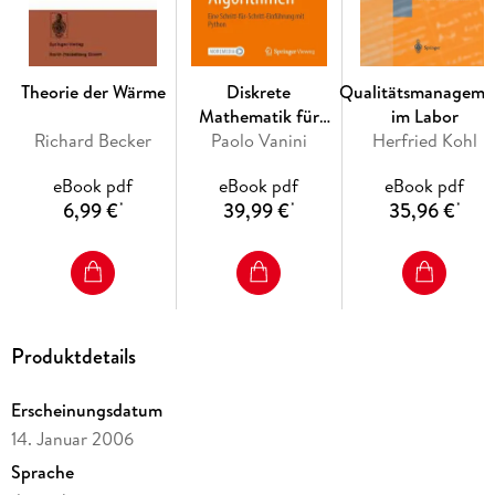
Inhaltsverzeichnis
Die Grundbegriffe. - Topologische Vektorräume. - Die
Quotiententopologie. - Vervollständigung metrischer Räume.
- Homotopie. - Die beiden Abzählbarkeitsaxiome. - CW-
Theorie der Wärme
Diskrete
Qualitätsmanageme
Komplexe. - Konstruktion von stetigen Funktionen auf
Mathematik für
im Labor
topologischen Räumen. - Überlagerungen. - Der Satz von
Richard Becker
Algorithmen
Paolo Vanini
Herfried Kohl
Tychonoff. - Letztes Kapitel. Mengenlehre.
eBook pdf
eBook pdf
eBook pdf
6,99 €
39,99 €
35,96 €
*
*
*
Produktdetails
Erscheinungsdatum
14. Januar 2006
Sprache