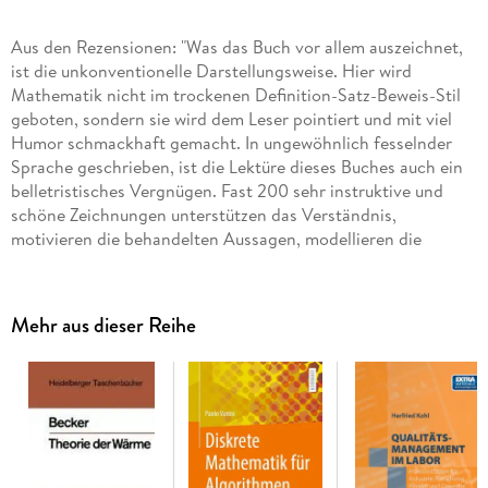
Aus den Rezensionen: "Was das Buch vor allem auszeichnet,
ist die unkonventionelle Darstellungsweise. Hier wird
Mathematik nicht im trockenen Definition-Satz-Beweis-Stil
geboten, sondern sie wird dem Leser pointiert und mit viel
Humor schmackhaft gemacht. In ungewöhnlich fesselnder
Sprache geschrieben, ist die Lektüre dieses Buches auch ein
belletristisches Vergnügen. Fast 200 sehr instruktive und
schöne Zeichnungen unterstützen das Verständnis,
motivieren die behandelten Aussagen, modellieren die
tragenden Beweisideen heraus. Ungewöhnlich ist auch das
Register, das unter jedem Stichwort eine Kurzdefinition
Mehr aus dieser Reihe
Wiss. Zeitschrift der TU Dresden
Jetzt in der achten Auflage des bewährten Lehrbuches!