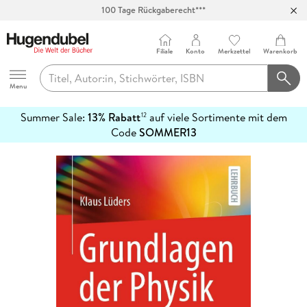
100 Tage Rückgaberecht***
Abholung in über 100 Filialen
Filiale
Konto
Merkzettel
Warenkorb
Hugendubel
Menu
Summer Sale:
13% Rabatt
auf viele Sortimente mit dem
12
mehr
Code
SOMMER13
erfahren