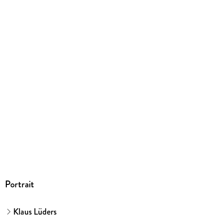
PDF
ISBN
9783662663646
Portrait
Klaus Lüders