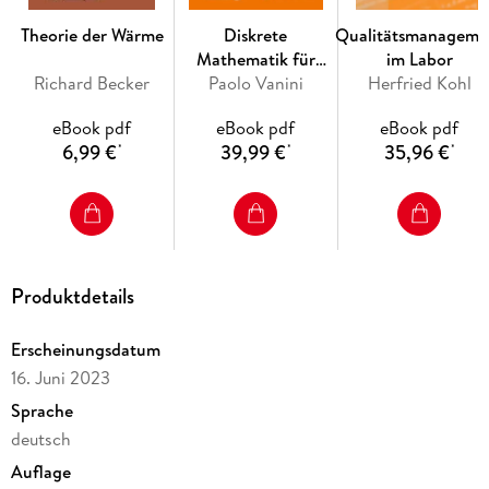
Die vorliegende 4. Auflage wurde gründlich überarbeitet und
Theorie der Wärme
Diskrete
Qualitätsmanageme
neu geschrieben. Sie wendet sich an Studierende mit Physik
Mathematik für
im Labor
als Nebenfach ebenso wie an alle, die bei ihrer Arbeit mit
Richard Becker
Algorithmen
Paolo Vanini
Herfried Kohl
Physik konfrontiert sind.
eBook pdf
eBook pdf
eBook pdf
6,99 €
39,99 €
35,96 €
*
*
*
Inhaltsverzeichnis
Vorwort. - 1 Mechanik. - 2 Elektrizität. - 3 Optik. - 4 Wärme. -
5 Atom- und Kernphysik. - Weiterführende Lehrbücher. -
Sachverzeichnis.
Produktdetails
Erscheinungsdatum
16. Juni 2023
Sprache
deutsch
Auflage