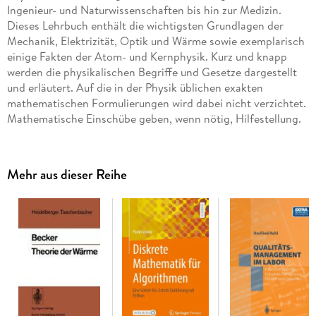
Ingenieur- und Naturwissenschaften bis hin zur Medizin.
Dieses Lehrbuch enthält die wichtigsten Grundlagen der
Mechanik, Elektrizität, Optik und Wärme sowie exemplarisch
einige Fakten der Atom- und Kernphysik. Kurz und knapp
werden die physikalischen Begriffe und Gesetze dargestellt
und erläutert. Auf die in der Physik üblichen exakten
mathematischen Formulierungen wird dabei nicht verzichtet.
Mathematische Einschübe geben, wenn nötig, Hilfestellung.
Typische Merkmale der Physik werden vermittelt, wie z. B.
Vorgehensweisen bei Ableitungen von Gesetzen,
Querverbindungen oder die Beschreibung von
Mehr aus dieser Reihe
Materialeigenschaften. Viele übersichtliche Abbildungen und
einfache Beispiele sind zum leichteren Verständnis eingefügt,
ebenso wie über 50 Aufgaben mit Lösungen zur Vertiefung
und Nacharbeitung des Stoffes.