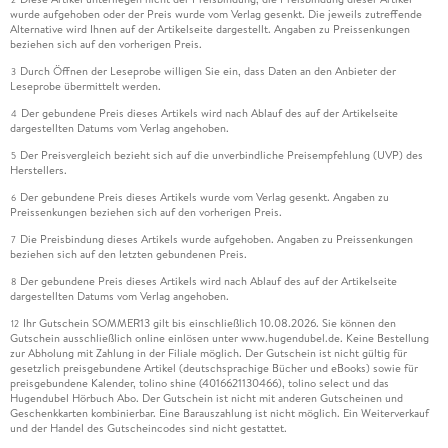
wurde aufgehoben oder der Preis wurde vom Verlag gesenkt. Die jeweils zutreffende
Alternative wird Ihnen auf der Artikelseite dargestellt. Angaben zu Preissenkungen
beziehen sich auf den vorherigen Preis.
Durch Öffnen der Leseprobe willigen Sie ein, dass Daten an den Anbieter der
3
Leseprobe übermittelt werden.
Der gebundene Preis dieses Artikels wird nach Ablauf des auf der Artikelseite
4
dargestellten Datums vom Verlag angehoben.
Der Preisvergleich bezieht sich auf die unverbindliche Preisempfehlung (UVP) des
5
Herstellers.
Der gebundene Preis dieses Artikels wurde vom Verlag gesenkt. Angaben zu
6
Preissenkungen beziehen sich auf den vorherigen Preis.
Die Preisbindung dieses Artikels wurde aufgehoben. Angaben zu Preissenkungen
7
beziehen sich auf den letzten gebundenen Preis.
Der gebundene Preis dieses Artikels wird nach Ablauf des auf der Artikelseite
8
dargestellten Datums vom Verlag angehoben.
Ihr Gutschein SOMMER13 gilt bis einschließlich 10.08.2026. Sie können den
12
Gutschein ausschließlich online einlösen unter www.hugendubel.de. Keine Bestellung
zur Abholung mit Zahlung in der Filiale möglich. Der Gutschein ist nicht gültig für
gesetzlich preisgebundene Artikel (deutschsprachige Bücher und eBooks) sowie für
preisgebundene Kalender, tolino shine (4016621130466), tolino select und das
Hugendubel Hörbuch Abo. Der Gutschein ist nicht mit anderen Gutscheinen und
Geschenkkarten kombinierbar. Eine Barauszahlung ist nicht möglich. Ein Weiterverkauf
und der Handel des Gutscheincodes sind nicht gestattet.