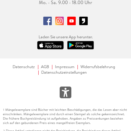
Mo. - Sa. 9.00 - 18.00 Uhr
Laden Sie unsere App herunter.
Datenschutz
AGB
Impressum
Widerrufsbelehrung
Datenschutzeinstellungen
Mängelexemplare sind Bücher mit leichten Beschädigungen, die das Lesen aber nicht
1
einschränken. Mängelexemplare sind durch einen Stempel als solche gekennzeichnet.
Die frühere Buchpreisbindung ist aufgehoben. Angaben zu Preissenkungen beziehen
sich auf den gebundenen Preis eines mangelfreien Exemplars.
Diese Artikel unterliegen nicht der Preisbindung, die Preisbindung dieser Artikel
2