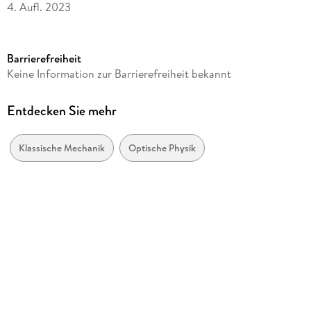
4. Aufl. 2023
Seitenanzahl
178
Barrierefreiheit
Dateigröße
Keine Information zur Barrierefreiheit bekannt
3,32 MB
Reihe
Entdecken Sie mehr
Life Science and Basic Disciplines (German Language)
Autor/Autorin
Klassische Mechanik
Optische Physik
Klaus Lüders
Verlag/Hersteller
Springer Berlin Heidelberg
Kopierschutz
mit Wasserzeichen versehen
Produktart
EBOOK
Dateiformat