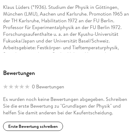
Klaus Lüders (*1936). Studium der Physik in Göttingen,
München (LMU), Aachen und Karlsruhe. Promotion 1965 an
der TH Karlsruhe, Habilitation 1972 an der FU Berlin.
Professor für Experimentalphysik an der FU Berlin 1972.
Forschungsaufenthalte u. a. an der Kyushu-Universität
Fukuoka/Japan und der Universität Basel/Schweiz.
Arbeitsgebiete: Festkörper- und Tieftemperaturphysik,
Supraleitung und superfluides Helium. Herausgeber von
verschiedenen Lehrbüchern, u. a. mit Robert Otto Pohl
mehrere Neuauflagen von Pohls Einführung in die Physik
Bewertungen
verbunden mit der Herstellung zahlreicher Videofilme, die
viele Abbildungen "lebendig" werden lassen und typische
0 Bewertungen
Pohl'sche Schauversuche dokumentieren.
Es wurden noch keine Bewertungen abgegeben. Schreiben
Sie die erste Bewertung zu "Grundlagen der Physik" und
helfen Sie damit anderen bei der Kaufentscheidung.
Erste Bewertung schreiben