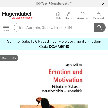
100 Tage Rückgaberecht***
Abholung in über 100 Filialen
Filiale
Konto
Merkzettel
Warenkorb
Hugendubel
Menu
Summer Sale:
13% Rabatt
auf viele Sortimente mit dem
12
mehr
Code
SOMMER13
erfahren
Band 349