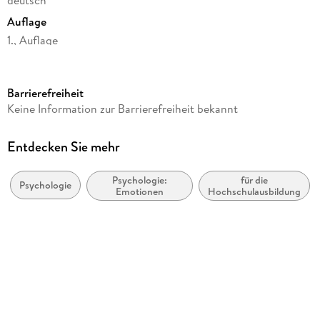
deutsch
Auflage
1., Auflage
Seitenanzahl
718
Barrierefreiheit
Dateigröße
Keine Information zur Barrierefreiheit bekannt
2,98 MB
Reihe
Entdecken Sie mehr
Kröners Taschenausgaben (KTA), 349
Psychologie:
für die
Autor/Autorin
Psychologie
Emotionen
Hochschulausbildung
Mark Galliker
Verlag/Hersteller
Alfred Kröner Verlag
Kopierschutz
mit Adobe-DRM-Kopierschutz
Produktart