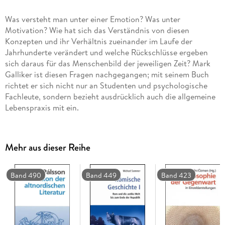
Was versteht man unter einer Emotion? Was unter
Motivation? Wie hat sich das Verständnis von diesen
Konzepten und ihr Verhältnis zueinander im Laufe der
Jahrhunderte verändert und welche Rückschlüsse ergeben
sich daraus für das Menschenbild der jeweiligen Zeit? Mark
Galliker ist diesen Fragen nachgegangen; mit seinem Buch
richtet er sich nicht nur an Studenten und psychologische
Fachleute, sondern bezieht ausdrücklich auch die allgemeine
Lebenspraxis mit ein.
Lange Zeit hat sich die akademische Psychologie vorwiegend
mit psychischen Vorgängen wie Wahrnehmung oder Denken
befasst, während die Themenbereiche Emotion, Motivation,
Mehr aus dieser Reihe
Wille eher ein Schattendasein führten, aus dem sie erst gegen
Ende des 20. Jahrhunderts herauszutreten begannen;
inzwischen stehen sie im Zentrum psychologischer
Band 490
Band 449
Band 423
Fragestellungen. Aus dem heutigen Wissensstand heraus
vollzieht Mark Galliker die Geschichte dieser Konzepte nach,
indem er den Diskursen der jeweiligen Zeit Gehör schenkt.
Die einzelnen Kapitel beginnen mit einer kurzen Einführung