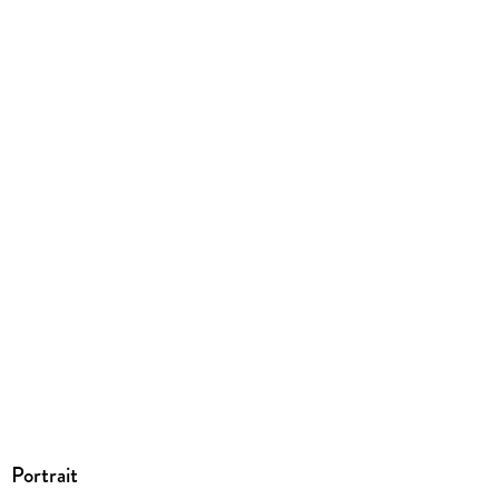
EBOOK
Dateiformat
PDF
ISBN
9783520349910
Portrait