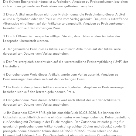
Die frühere Buchpreisbindung ist aufgehoben. Angaben zu Preissenkungen beziehen
sich auf den gebundenen Preis eines mangelfreien Exemplars.
Diese Artikel unterliegen nicht der Preisbindung, die Preisbindung dieser Artikel
2
wurde aufgehoben oder der Preis wurde vom Verlag gesenkt. Die jeweils zutreffende
Alternative wird Ihnen auf der Artikelseite dargestellt. Angaben zu Preissenkungen
beziehen sich auf den vorherigen Preis.
Durch Öffnen der Leseprobe willigen Sie ein, dass Daten an den Anbieter der
3
Leseprobe übermittelt werden.
Der gebundene Preis dieses Artikels wird nach Ablauf des auf der Artikelseite
4
dargestellten Datums vom Verlag angehoben.
Der Preisvergleich bezieht sich auf die unverbindliche Preisempfehlung (UVP) des
5
Herstellers.
Der gebundene Preis dieses Artikels wurde vom Verlag gesenkt. Angaben zu
6
Preissenkungen beziehen sich auf den vorherigen Preis.
Die Preisbindung dieses Artikels wurde aufgehoben. Angaben zu Preissenkungen
7
beziehen sich auf den letzten gebundenen Preis.
Der gebundene Preis dieses Artikels wird nach Ablauf des auf der Artikelseite
8
dargestellten Datums vom Verlag angehoben.
Ihr Gutschein SOMMER13 gilt bis einschließlich 10.08.2026. Sie können den
12
Gutschein ausschließlich online einlösen unter www.hugendubel.de. Keine Bestellung
zur Abholung mit Zahlung in der Filiale möglich. Der Gutschein ist nicht gültig für
gesetzlich preisgebundene Artikel (deutschsprachige Bücher und eBooks) sowie für
preisgebundene Kalender, tolino shine (4016621130466), tolino select und das
Hugendubel Hörbuch Abo. Der Gutschein ist nicht mit anderen Gutscheinen und