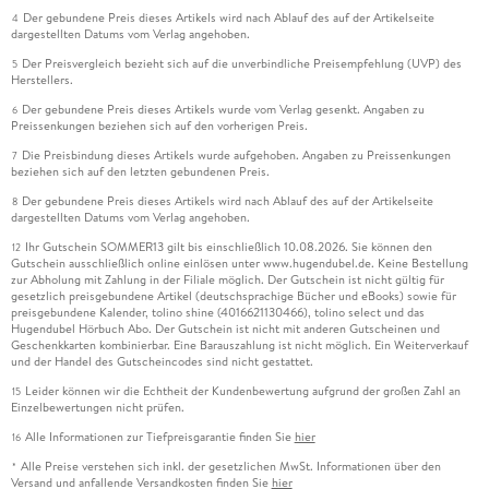
Der gebundene Preis dieses Artikels wird nach Ablauf des auf der Artikelseite
4
dargestellten Datums vom Verlag angehoben.
Der Preisvergleich bezieht sich auf die unverbindliche Preisempfehlung (UVP) des
5
Herstellers.
Der gebundene Preis dieses Artikels wurde vom Verlag gesenkt. Angaben zu
6
Preissenkungen beziehen sich auf den vorherigen Preis.
Die Preisbindung dieses Artikels wurde aufgehoben. Angaben zu Preissenkungen
7
beziehen sich auf den letzten gebundenen Preis.
Der gebundene Preis dieses Artikels wird nach Ablauf des auf der Artikelseite
8
dargestellten Datums vom Verlag angehoben.
Ihr Gutschein SOMMER13 gilt bis einschließlich 10.08.2026. Sie können den
12
Gutschein ausschließlich online einlösen unter www.hugendubel.de. Keine Bestellung
zur Abholung mit Zahlung in der Filiale möglich. Der Gutschein ist nicht gültig für
gesetzlich preisgebundene Artikel (deutschsprachige Bücher und eBooks) sowie für
preisgebundene Kalender, tolino shine (4016621130466), tolino select und das
Hugendubel Hörbuch Abo. Der Gutschein ist nicht mit anderen Gutscheinen und
Geschenkkarten kombinierbar. Eine Barauszahlung ist nicht möglich. Ein Weiterverkauf
und der Handel des Gutscheincodes sind nicht gestattet.
Leider können wir die Echtheit der Kundenbewertung aufgrund der großen Zahl an
15
Einzelbewertungen nicht prüfen.
Alle Informationen zur Tiefpreisgarantie finden Sie
hier
16
Alle Preise verstehen sich inkl. der gesetzlichen MwSt. Informationen über den
*
Versand und anfallende Versandkosten finden Sie
hier