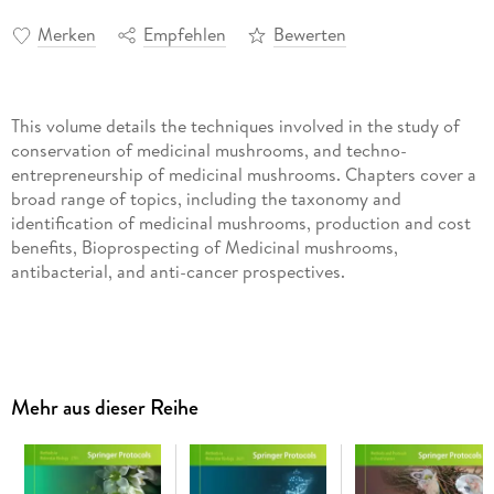
Merken
Empfehlen
Bewerten
This volume details the techniques involved in the study of
conservation of medicinal mushrooms, and techno-
entrepreneurship of medicinal mushrooms. Chapters cover a
broad range of topics, including the taxonomy and
identification of medicinal mushrooms, production and cost
benefits, Bioprospecting of Medicinal mushrooms,
antibacterial, and anti-cancer prospectives.
Authoritative and cutting-edge,
Medicinal Mushrooms:
Conservation and Bioprospecting
aims to be a comprehensive
resource for both academic and industrial applications.
Mehr aus dieser Reihe
Inhaltsverzeichnis