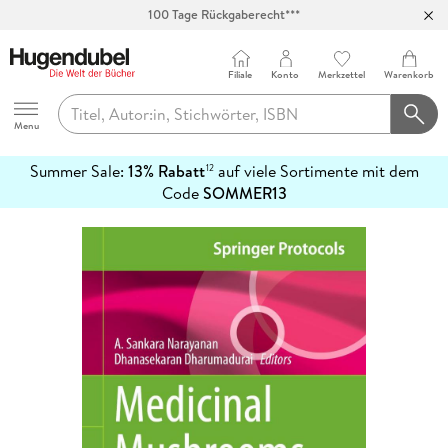
100 Tage Rückgaberecht***
Abholung in über 100 Filialen
Filiale
Konto
Merkzettel
Warenkorb
Hugendubel
Menu
Summer Sale:
13% Rabatt
auf viele Sortimente mit dem
12
mehr
Code
SOMMER13
erfahren