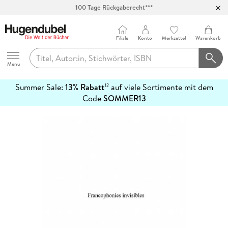
100 Tage Rückgaberecht***
Abholung in über 100 Filialen
Filiale
Konto
Merkzettel
Warenkorb
Hugendubel
Menu
Summer Sale:
13% Rabatt
auf viele Sortimente mit dem
12
mehr
Code
SOMMER13
erfahren