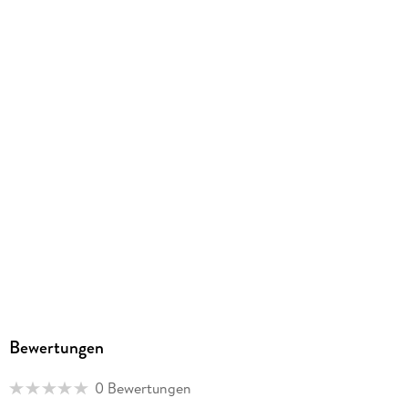
Ja
Produktart
EBOOK
Dateiformat
PDF
ISBN
9782296218796
Bewertungen
0 Bewertungen