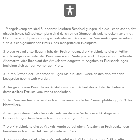
Mängelexemplare sind Bücher mit leichten Beschädigungen, die das Lesen aber nicht
1
einschränken. Mängelexemplare sind durch einen Stempel als solche gekennzeichnet.
Die frühere Buchpreisbindung ist aufgehoben. Angaben zu Preissenkungen beziehen
sich auf den gebundenen Preis eines mangelfreien Exemplars.
Diese Artikel unterliegen nicht der Preisbindung, die Preisbindung dieser Artikel
2
wurde aufgehoben oder der Preis wurde vom Verlag gesenkt. Die jeweils zutreffende
Alternative wird Ihnen auf der Artikelseite dargestellt. Angaben zu Preissenkungen
beziehen sich auf den vorherigen Preis.
Durch Öffnen der Leseprobe willigen Sie ein, dass Daten an den Anbieter der
3
Leseprobe übermittelt werden.
Der gebundene Preis dieses Artikels wird nach Ablauf des auf der Artikelseite
4
dargestellten Datums vom Verlag angehoben.
Der Preisvergleich bezieht sich auf die unverbindliche Preisempfehlung (UVP) des
5
Herstellers.
Der gebundene Preis dieses Artikels wurde vom Verlag gesenkt. Angaben zu
6
Preissenkungen beziehen sich auf den vorherigen Preis.
Die Preisbindung dieses Artikels wurde aufgehoben. Angaben zu Preissenkungen
7
beziehen sich auf den letzten gebundenen Preis.
Der gebundene Preis dieses Artikels wird nach Ablauf des auf der Artikelseite
8