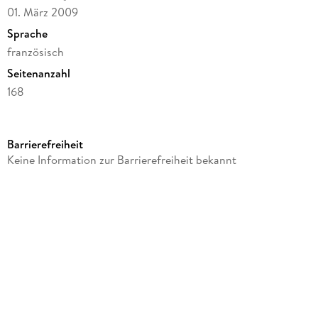
01. März 2009
Sprache
französisch
Seitenanzahl
168
Dateigröße
5,04 MB
Barrierefreiheit
Reihe
Keine Information zur Barrierefreiheit bekannt
Hors-collection
Autor/Autorin
Philippe Godoy
Verlag/Hersteller
Harmattan
Kopierschutz
mit Adobe-DRM-Kopierschutz
Family Sharing