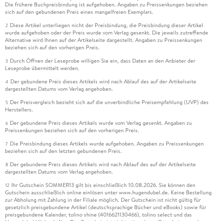
Die frühere Buchpreisbindung ist aufgehoben. Angaben zu Preissenkungen beziehen
sich auf den gebundenen Preis eines mangelfreien Exemplars.
Diese Artikel unterliegen nicht der Preisbindung, die Preisbindung dieser Artikel
2
wurde aufgehoben oder der Preis wurde vom Verlag gesenkt. Die jeweils zutreffende
Alternative wird Ihnen auf der Artikelseite dargestellt. Angaben zu Preissenkungen
beziehen sich auf den vorherigen Preis.
Durch Öffnen der Leseprobe willigen Sie ein, dass Daten an den Anbieter der
3
Leseprobe übermittelt werden.
Der gebundene Preis dieses Artikels wird nach Ablauf des auf der Artikelseite
4
dargestellten Datums vom Verlag angehoben.
Der Preisvergleich bezieht sich auf die unverbindliche Preisempfehlung (UVP) des
5
Herstellers.
Der gebundene Preis dieses Artikels wurde vom Verlag gesenkt. Angaben zu
6
Preissenkungen beziehen sich auf den vorherigen Preis.
Die Preisbindung dieses Artikels wurde aufgehoben. Angaben zu Preissenkungen
7
beziehen sich auf den letzten gebundenen Preis.
Der gebundene Preis dieses Artikels wird nach Ablauf des auf der Artikelseite
8
dargestellten Datums vom Verlag angehoben.
Ihr Gutschein SOMMER13 gilt bis einschließlich 10.08.2026. Sie können den
12
Gutschein ausschließlich online einlösen unter www.hugendubel.de. Keine Bestellung
zur Abholung mit Zahlung in der Filiale möglich. Der Gutschein ist nicht gültig für
gesetzlich preisgebundene Artikel (deutschsprachige Bücher und eBooks) sowie für
preisgebundene Kalender, tolino shine (4016621130466), tolino select und das