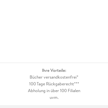
den Pyrenäen und den Alpen. Da es von Cabo Verde keine
wandertauglichen Karten gab, begannen sie, eigene
Aufzeichnungen zu machen, woraus ein faszinierendes Hobby
wurde. Als Ergebnis sind präzise Wanderkarten erschienen
sowie Wanderführer als Buch, Kartenbeilage und online.
Ihre Vorteile:
Bücher versandkostenfrei*
100 Tage Rückgaberecht***
Abholung in über 100 Filialen
uvm.