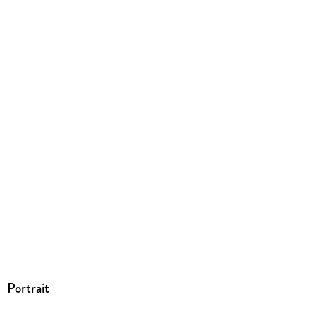
Produktart
EBOOK
Dateiformat
PDF
ISBN
9783831743353
Portrait