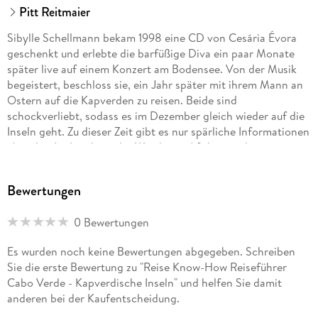
Pitt Reitmaier
Sibylle Schellmann bekam 1998 eine CD von Cesária Évora
geschenkt und erlebte die barfüßige Diva ein paar Monate
später live auf einem Konzert am Bodensee. Von der Musik
begeistert, beschloss sie, ein Jahr später mit ihrem Mann an
Ostern auf die Kapverden zu reisen. Beide sind
schockverliebt, sodass es im Dezember gleich wieder auf die
Inseln geht. Zu dieser Zeit gibt es nur spärliche Informationen
über das Archipel vor der Westküste Afrikas, und
Individualreisende müssen sich intensiv auf ihr Abenteuer
vorbereiten. Das Ehepaar sagt sich, dass das besser werden
Bewertungen
muss und gründet im Jahr 2000 als Quereinsteiger
Reiseträume Kapverden, bis heute ein etablierter
0 Bewertungen
Spezialveranstalter für Cabo Verde. Seit 25 Jahren also
spielen die Kapverden eine wichtige Rolle im Leben von
Es wurden noch keine Bewertungen abgegeben. Schreiben
Sibylle Schellmann. Sie verbringt viel Zeit auf der Insel
Sie die erste Bewertung zu "Reise Know-How Reiseführer
Santiago, wo sie u. a. schon ein Hotel und ein Restaurant
Cabo Verde - Kapverdische Inseln" und helfen Sie damit
geführt und zur Unterstützung der Jugend in Calheta de São
anderen bei der Kaufentscheidung.
Miguel den Leichtathletikverein JAK (Jovens Atletas de