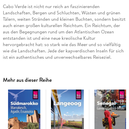
Cabo Verde ist nicht nur reich an faszinierenden
Landschaften, Bergen und Schluchten, Wüsten und grünen
Tälern, weiten Stränden und kleinen Buchten, sondern besitzt
auch einen großen kulturellen Reichtum. Ein Reichtum, der
aus den Begegnungen rund um den Atlantischen Ozean
entstanden ist und eine neue kreolische Kultur
hervorgebracht hat: so stark wie das Meer und so vielfältig
wie die Landschaften. Jede der kapverdischen Inseln für sich
ist ein authentisches und unverwechselbares Reiseziel.
Das steckt in unserem Reiseführer Cabo Verde /
Kapverdische Inseln:
Mehr aus dieser Reihe
- Übersichtsseiten mit Beschreibungen aller Inseln: Sal:
Sonne, Sand und Salz, Boa Vista: Sahara im Atlantik, Maio:
Einsamkeit und viel Ruhe, Santiago: Hauptinsel des Archipels,
Fogo: die Vulkaninsel, Brava: die kleineste Insel, São Vicente:
Insel der Kontraste, Santo Antão: Insel der Berge und São
Nicolau: die unbekannte Insel
- Eine Jahresübersicht zu Festen und Veranstaltungen
- Routenvorschläge und Inspiration für einzigartige