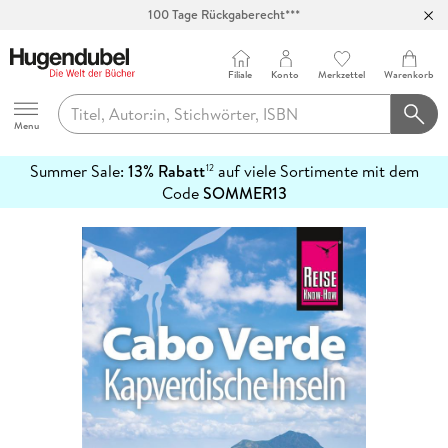
100 Tage Rückgaberecht***
Abholung in über 100 Filialen
Filiale
Konto
Merkzettel
Warenkorb
Hugendubel
Menu
Summer Sale:
13% Rabatt
auf viele Sortimente mit dem
12
mehr
Code
SOMMER13
erfahren