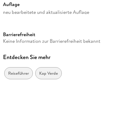
Auflage
neu bearbeitete und aktualisierte Auflage
Seitenanzahl
528
Barrierefreiheit
Dateigröße
Keine Information zur Barrierefreiheit bekannt
21,03 MB
Reihe
Entdecken Sie mehr
Reiseführer
Autor/Autorin
Reiseführer
Kap Verde
Pitt Reitmaier, Lucete Fortes, Sibylle Schellmann
Verlag/Hersteller
Reise Know-How Verlag Peter Rump
Kopierschutz
mit Wasserzeichen versehen
Family Sharing
Ja