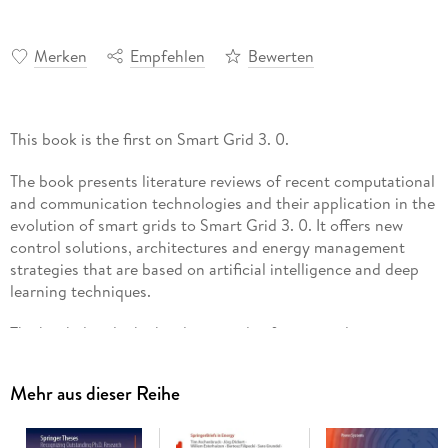
Merken
Empfehlen
Bewerten
This book is the first on Smart Grid 3. 0.
The book presents literature reviews of recent computational
and communication technologies and their application in the
evolution of smart grids to Smart Grid 3. 0. It offers new
control solutions, architectures and energy management
strategies that are based on artificial intelligence and deep
learning techniques.
The book details the hardware and software implementation
of fault identification or detection based on synchrophasor
data and machine learning. It also discusses blockchain
Mehr aus dieser Reihe
architectures for smart grid applications such as electric
vehicles, home automation and automatic metering
infrastructure.