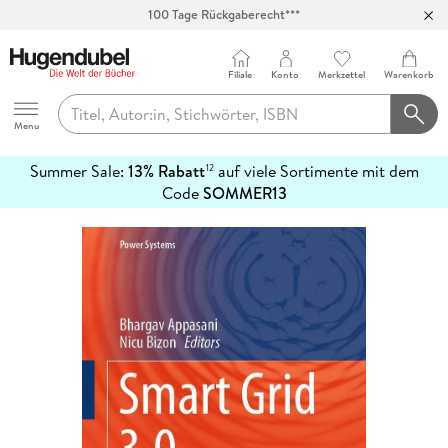
100 Tage Rückgaberecht***
Abholung in über 100 Filialen
Filiale
Konto
Merkzettel
Warenkorb
Hugendubel
Menu
Summer Sale:
13% Rabatt
auf viele Sortimente mit dem
12
mehr
Code
SOMMER13
erfahren