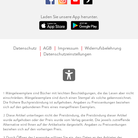
Laden Sie unsere App herunter.
Datenschutz
AGB
Impressum
Widerrufsbelehrung
Datenschutzeinstellungen
Mängelexemplare sind Bücher mit leichten Beschädigungen, die das Lesen aber nicht
1
einschränken. Mängelexemplare sind durch einen Stempel als solche gekennzeichnet.
Die frühere Buchpreisbindung ist aufgehoben. Angaben zu Preissenkungen beziehen
sich auf den gebundenen Preis eines mangelfreien Exemplars.
Diese Artikel unterliegen nicht der Preisbindung, die Preisbindung dieser Artikel
2
wurde aufgehoben oder der Preis wurde vom Verlag gesenkt. Die jeweils zutreffende
Alternative wird Ihnen auf der Artikelseite dargestellt. Angaben zu Preissenkungen
beziehen sich auf den vorherigen Preis.
Durch Öffnen der Leseprobe willigen Sie ein, dass Daten an den Anbieter der
3