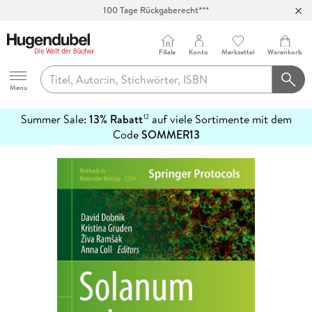
100 Tage Rückgaberecht***
Abholung in über 100 Filialen
Filiale
Konto
Merkzettel
Warenkorb
Hugendubel
Menu
Summer Sale:
13% Rabatt
auf viele Sortimente mit dem
12
mehr
Code
SOMMER13
erfahren