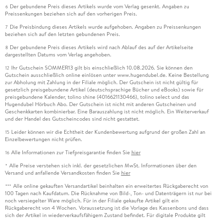
Der gebundene Preis dieses Artikels wurde vom Verlag gesenkt. Angaben zu
6
Preissenkungen beziehen sich auf den vorherigen Preis.
Die Preisbindung dieses Artikels wurde aufgehoben. Angaben zu Preissenkungen
7
beziehen sich auf den letzten gebundenen Preis.
Der gebundene Preis dieses Artikels wird nach Ablauf des auf der Artikelseite
8
dargestellten Datums vom Verlag angehoben.
Ihr Gutschein SOMMER13 gilt bis einschließlich 10.08.2026. Sie können den
12
Gutschein ausschließlich online einlösen unter www.hugendubel.de. Keine Bestellung
zur Abholung mit Zahlung in der Filiale möglich. Der Gutschein ist nicht gültig für
gesetzlich preisgebundene Artikel (deutschsprachige Bücher und eBooks) sowie für
preisgebundene Kalender, tolino shine (4016621130466), tolino select und das
Hugendubel Hörbuch Abo. Der Gutschein ist nicht mit anderen Gutscheinen und
Geschenkkarten kombinierbar. Eine Barauszahlung ist nicht möglich. Ein Weiterverkauf
und der Handel des Gutscheincodes sind nicht gestattet.
Leider können wir die Echtheit der Kundenbewertung aufgrund der großen Zahl an
15
Einzelbewertungen nicht prüfen.
Alle Informationen zur Tiefpreisgarantie finden Sie
hier
16
Alle Preise verstehen sich inkl. der gesetzlichen MwSt. Informationen über den
*
Versand und anfallende Versandkosten finden Sie
hier
Alle online gekauften Versandartikel beinhalten ein erweitertes Rückgaberecht von
***
100 Tagen nach Kaufdatum. Die Rücknahme von Bild-, Ton- und Datenträgern ist nur bei
noch versiegelter Ware möglich. Für in der Filiale gekaufte Artikel gilt ein
Rückgaberecht von 4 Wochen. Voraussetzung ist die Vorlage des Kassenbons und dass
sich der Artikel in wiederverkaufsfähigem Zustand befindet. Für digitale Produkte gilt