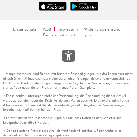
Datenschutz
AGB
Impressum
Widerrufsbelehrung
Datenschutzeinstellungen
Mängelexemplare sind Bücher mit leichten Beschädigungen, die das Lesen aber nicht
1
einschränken. Mängelexemplare sind durch einen Stempel als solche gekennzeichnet.
Die frühere Buchpreisbindung ist aufgehoben. Angaben zu Preissenkungen beziehen
sich auf den gebundenen Preis eines mangelfreien Exemplars.
Diese Artikel unterliegen nicht der Preisbindung, die Preisbindung dieser Artikel
2
wurde aufgehoben oder der Preis wurde vom Verlag gesenkt. Die jeweils zutreffende
Alternative wird Ihnen auf der Artikelseite dargestellt. Angaben zu Preissenkungen
beziehen sich auf den vorherigen Preis.
Durch Öffnen der Leseprobe willigen Sie ein, dass Daten an den Anbieter der
3
Leseprobe übermittelt werden.
Der gebundene Preis dieses Artikels wird nach Ablauf des auf der Artikelseite
4
dargestellten Datums vom Verlag angehoben.