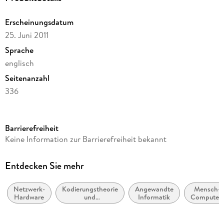
Erscheinungsdatum
25. Juni 2011
Sprache
englisch
Seitenanzahl
336
Dateigröße
6,98 MB
Barrierefreiheit
Reihe
Keine Information zur Barrierefreiheit bekannt
Springer Nature Proceedings Computer Science
Herausgegeben von
Entdecken Sie mehr
Ian Wakeman, Ehud Gudes, Christian Damsgaard Jensen,
Jason Crampton
Netzwerk-
Kodierungstheorie
Angewandte
Mensch-
Hardware
und
Informatik
Computer-
Verlag/Hersteller
Verschlüsselung
Interaktion
(Kryptologie)
Springer Berlin Heidelberg