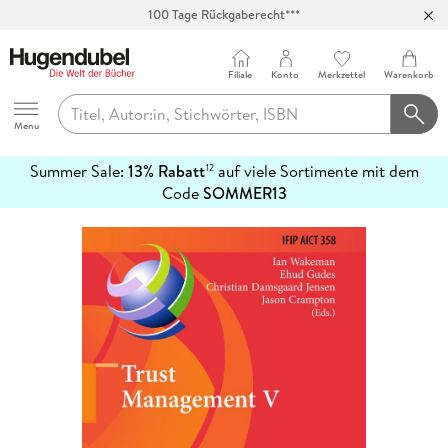
100 Tage Rückgaberecht***
Abholung in über 100 Filialen
Filiale
Konto
Merkzettel
Warenkorb
Hugendubel
Menu
Summer Sale:
13% Rabatt
auf viele Sortimente mit dem
12
mehr
Code
SOMMER13
erfahren