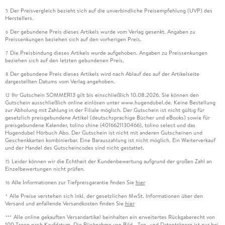
Der Preisvergleich bezieht sich auf die unverbindliche Preisempfehlung (UVP) des
5
Herstellers.
Der gebundene Preis dieses Artikels wurde vom Verlag gesenkt. Angaben zu
6
Preissenkungen beziehen sich auf den vorherigen Preis.
Die Preisbindung dieses Artikels wurde aufgehoben. Angaben zu Preissenkungen
7
beziehen sich auf den letzten gebundenen Preis.
Der gebundene Preis dieses Artikels wird nach Ablauf des auf der Artikelseite
8
dargestellten Datums vom Verlag angehoben.
Ihr Gutschein SOMMER13 gilt bis einschließlich 10.08.2026. Sie können den
12
Gutschein ausschließlich online einlösen unter www.hugendubel.de. Keine Bestellung
zur Abholung mit Zahlung in der Filiale möglich. Der Gutschein ist nicht gültig für
gesetzlich preisgebundene Artikel (deutschsprachige Bücher und eBooks) sowie für
preisgebundene Kalender, tolino shine (4016621130466), tolino select und das
Hugendubel Hörbuch Abo. Der Gutschein ist nicht mit anderen Gutscheinen und
Geschenkkarten kombinierbar. Eine Barauszahlung ist nicht möglich. Ein Weiterverkauf
und der Handel des Gutscheincodes sind nicht gestattet.
Leider können wir die Echtheit der Kundenbewertung aufgrund der großen Zahl an
15
Einzelbewertungen nicht prüfen.
Alle Informationen zur Tiefpreisgarantie finden Sie
hier
16
Alle Preise verstehen sich inkl. der gesetzlichen MwSt. Informationen über den
*
Versand und anfallende Versandkosten finden Sie
hier
Alle online gekauften Versandartikel beinhalten ein erweitertes Rückgaberecht von
***
100 Tagen nach Kaufdatum. Die Rücknahme von Bild-, Ton- und Datenträgern ist nur bei