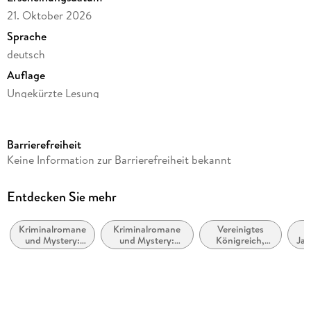
21. Oktober 2026
Sprache
deutsch
Auflage
Ungekürzte Lesung
Ausgabe
Ungekürzt
Barrierefreiheit
Laufzeit
Keine Information zur Barrierefreiheit bekannt
350 Minuten
Reihe
Entdecken Sie mehr
Hercule Poirot, 31
Kriminalromane
Kriminalromane
Vereinigtes
Autor/Autorin
und Mystery:
und Mystery:
Königreich,
Jah
Agatha Christie
Cosy Mystery
Privatdetektiv /
Großbritannien
(c
Amateurdetektive
Übersetzung
Ute Seßlen
Sprecher/Sprecherin