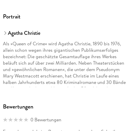
Portrait
Agatha Christie
Als »Queen of Crime« wird Agatha Christie, 1890 bis 1976,
allein schon wegen ihres gigantischen Publikumserfolges
bezeichnet: Die geschätzte Gesamtauflage ihres Werkes
beläuft sich auf über zwei Milliarden. Neben Theaterstücken
und »gewöhnlichen Romanen«, die unter dem Pseudonym
Mary Westmacott erschienen, hat Christie im Laufe eines
halben Jahrhunderts etwa 80 Kriminalromane und 30 Bände
mit Kurzgeschichten publiziert. In den 50er Jahren begann
sie, ihre Krimistorys für das Theater zu adaptieren. Ihr
bekanntestes Kriminaldrama »The Mousetrap« wird noch
Bewertungen
heute, nach über 70-jähriger Laufzeit, im St. Martin s Theatre
im Londoner West End gespielt. 1971 wurde Agatha Christie
0 Bewertungen
eine der höchsten Auszeichnungen Großbritanniens
verliehen der Titel »Dame Commander of the British Empire«.