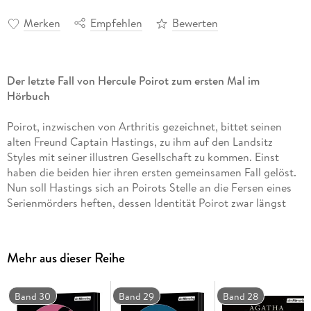
Merken
Empfehlen
Bewerten
Der letzte Fall von Hercule Poirot zum ersten Mal im
Hörbuch
Poirot, inzwischen von Arthritis gezeichnet, bittet seinen
alten Freund Captain Hastings, zu ihm auf den Landsitz
Styles mit seiner illustren Gesellschaft zu kommen. Einst
haben die beiden hier ihren ersten gemeinsamen Fall gelöst.
Nun soll Hastings sich an Poirots Stelle an die Fersen eines
Serienmörders heften, dessen Identität Poirot zwar längst
klar ist, für dessen Überführung ihm jedoch die Beweise
fehlen. Und so betitelt er den Täter auch Hastings gegenüber
nur als »X«. Dass X wieder zuschlägt, ist für Poirot nur eine
Mehr aus dieser Reihe
Frage der Zeit. Aber wird es Hastings gelingen, seinem alten
Freund zu helfen und dem Mörder zuvorzukommen?
Band 30
Band 29
Band 28
Ungekürzte Lesung mit Christoph Maria Herbst