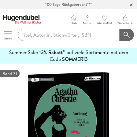
100 Tage Rückgaberecht***
Abholung in über 100 Filialen
Filiale
Konto
Merkzettel
Warenkorb
Hugendubel
Menu
Summer Sale:
13% Rabatt
auf viele Sortimente mit dem
12
mehr
Code
SOMMER13
erfahren
Band 31