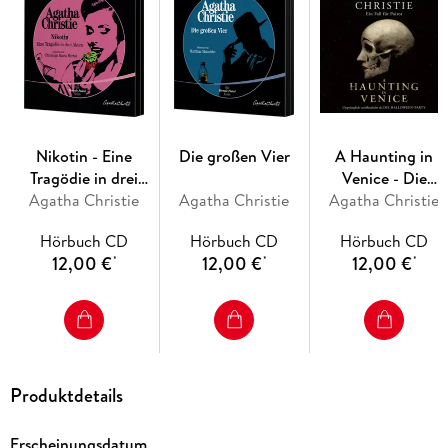
1 MP3-CD, ca. 5h 50min Lesung. Ungekürzte Ausgabe
Nikotin - Eine
Die großen Vier
A Haunting in
Tragödie in drei
Venice - Die
Agatha Christie
Akten
Agatha Christie
Halloween-Party
Agatha Christie
Hörbuch CD
Hörbuch CD
Hörbuch CD
12,00 €
12,00 €
12,00 €
*
*
*
Produktdetails
Erscheinungsdatum