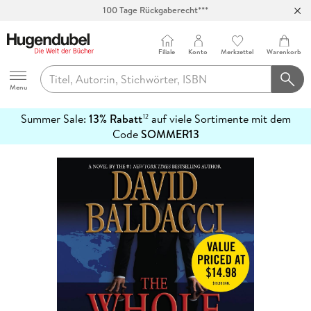
100 Tage Rückgaberecht***
Abholung in über 100 Filialen
Filiale
Konto
Merkzettel
Warenkorb
Hugendubel
Menu
Summer Sale:
13% Rabatt
auf viele Sortimente mit dem
12
mehr
Code
SOMMER13
erfahren