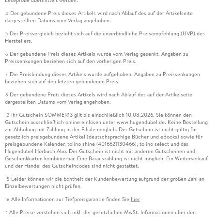
Der gebundene Preis dieses Artikels wird nach Ablauf des auf der Artikelseite
4
dargestellten Datums vom Verlag angehoben.
Der Preisvergleich bezieht sich auf die unverbindliche Preisempfehlung (UVP) des
5
Herstellers.
Der gebundene Preis dieses Artikels wurde vom Verlag gesenkt. Angaben zu
6
Preissenkungen beziehen sich auf den vorherigen Preis.
Die Preisbindung dieses Artikels wurde aufgehoben. Angaben zu Preissenkungen
7
beziehen sich auf den letzten gebundenen Preis.
Der gebundene Preis dieses Artikels wird nach Ablauf des auf der Artikelseite
8
dargestellten Datums vom Verlag angehoben.
Ihr Gutschein SOMMER13 gilt bis einschließlich 10.08.2026. Sie können den
12
Gutschein ausschließlich online einlösen unter www.hugendubel.de. Keine Bestellung
zur Abholung mit Zahlung in der Filiale möglich. Der Gutschein ist nicht gültig für
gesetzlich preisgebundene Artikel (deutschsprachige Bücher und eBooks) sowie für
preisgebundene Kalender, tolino shine (4016621130466), tolino select und das
Hugendubel Hörbuch Abo. Der Gutschein ist nicht mit anderen Gutscheinen und
Geschenkkarten kombinierbar. Eine Barauszahlung ist nicht möglich. Ein Weiterverkauf
und der Handel des Gutscheincodes sind nicht gestattet.
Leider können wir die Echtheit der Kundenbewertung aufgrund der großen Zahl an
15
Einzelbewertungen nicht prüfen.
Alle Informationen zur Tiefpreisgarantie finden Sie
hier
16
Alle Preise verstehen sich inkl. der gesetzlichen MwSt. Informationen über den
*