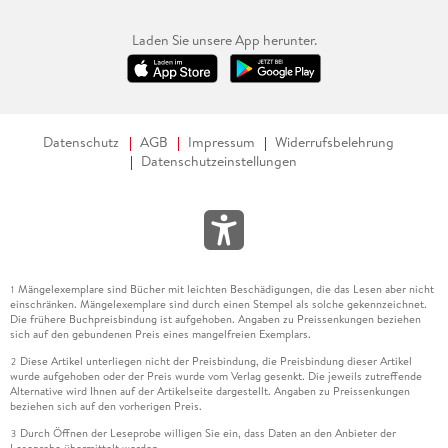
Laden Sie unsere App herunter.
Datenschutz
AGB
Impressum
Widerrufsbelehrung
Datenschutzeinstellungen
Mängelexemplare sind Bücher mit leichten Beschädigungen, die das Lesen aber nicht
1
einschränken. Mängelexemplare sind durch einen Stempel als solche gekennzeichnet.
Die frühere Buchpreisbindung ist aufgehoben. Angaben zu Preissenkungen beziehen
sich auf den gebundenen Preis eines mangelfreien Exemplars.
Diese Artikel unterliegen nicht der Preisbindung, die Preisbindung dieser Artikel
2
wurde aufgehoben oder der Preis wurde vom Verlag gesenkt. Die jeweils zutreffende
Alternative wird Ihnen auf der Artikelseite dargestellt. Angaben zu Preissenkungen
beziehen sich auf den vorherigen Preis.
Durch Öffnen der Leseprobe willigen Sie ein, dass Daten an den Anbieter der
3
Leseprobe übermittelt werden.