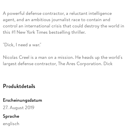
A powerful defense contractor, a reluctant intelligence
agent, and an ambitious journalist race to contain and
control an international crisis that could destroy the world in
this #1 New York Times bestselling thriller.
"Dick, I need a war."
Nicolas Creel is a man on a mission. He heads up the world's
largest defense contractor, The Ares Corporation. Dick
Pender is the man Creel retains to "perception manage" his
company to even more riches by manipulating international
conflicts. But Creel may have an even grander plan in mind.
Produktdetails
Shaw, a man with no first name and a truly unique past, has a
Erscheinungsdatum
different agenda. Reluctantly doing the bidding of a secret
27. August 2019
multi-national intelligence agency, he travels the globe to
keep it safe and at peace.
Sprache
englisch
Desperate to get back to the top of her profession, Katie