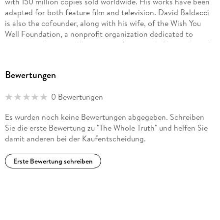
with 150 million copies sold worldwide. His works have been
adapted for both feature film and television. David Baldacci
is also the cofounder, along with his wife, of the Wish You
Well Foundation, a nonprofit organization dedicated to
supporting literacy efforts across America. Still a resident of
his native Virginia, he invites you to visit him at
DavidBaldacci.com and his foundation at
Bewertungen
WishYouWellFoundation.org.
0 Bewertungen
Es wurden noch keine Bewertungen abgegeben. Schreiben
Sie die erste Bewertung zu "The Whole Truth" und helfen Sie
damit anderen bei der Kaufentscheidung.
Erste Bewertung schreiben