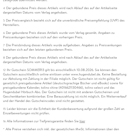
Der gebundene Preis dieses Artikels wird nach Ablauf des auf der Artikelseite
4
dargestellten Datums vom Verlag angehoben.
Der Preisvergleich bezieht sich auf die unverbindliche Preisempfehlung (UVP) des
5
Herstellers.
Der gebundene Preis dieses Artikels wurde vom Verlag gesenkt. Angaben zu
6
Preissenkungen beziehen sich auf den vorherigen Preis.
Die Preisbindung dieses Artikels wurde aufgehoben. Angaben zu Preissenkungen
7
beziehen sich auf den letzten gebundenen Preis.
Der gebundene Preis dieses Artikels wird nach Ablauf des auf der Artikelseite
8
dargestellten Datums vom Verlag angehoben.
Ihr Gutschein SOMMER13 gilt bis einschließlich 10.08.2026. Sie können den
12
Gutschein ausschließlich online einlösen unter www.hugendubel.de. Keine Bestellung
zur Abholung mit Zahlung in der Filiale möglich. Der Gutschein ist nicht gültig für
gesetzlich preisgebundene Artikel (deutschsprachige Bücher und eBooks) sowie für
preisgebundene Kalender, tolino shine (4016621130466), tolino select und das
Hugendubel Hörbuch Abo. Der Gutschein ist nicht mit anderen Gutscheinen und
Geschenkkarten kombinierbar. Eine Barauszahlung ist nicht möglich. Ein Weiterverkauf
und der Handel des Gutscheincodes sind nicht gestattet.
Leider können wir die Echtheit der Kundenbewertung aufgrund der großen Zahl an
15
Einzelbewertungen nicht prüfen.
Alle Informationen zur Tiefpreisgarantie finden Sie
hier
16
Alle Preise verstehen sich inkl. der gesetzlichen MwSt. Informationen über den
*