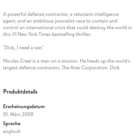
A powerful defense contractor, a reluctant intelligence
agent, and an ambitious journalist race to contain and
control an international crisis that could destroy the world in
this #1 New York Times bestselling thriller.
"Dick, I need a war."
Nicolas Creel is a man on a mission. He heads up the world's
largest defense contractor, The Ares Corporation. Dick
Pender is the man Creel retains to "perception manage" his
company to even more riches by manipulating international
conflicts. But Creel may have an even grander plan in mind.
Produktdetails
Shaw, a man with no first name and a truly unique past, has a
Erscheinungsdatum
different agenda. Reluctantly doing the bidding of a secret
01. März 2009
multi-national intelligence agency, he travels the globe to
keep it safe and at peace.
Sprache
englisch
Desperate to get back to the top of her profession, Katie