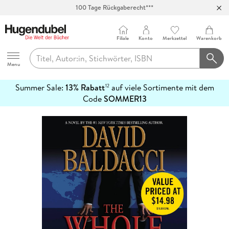
100 Tage Rückgaberecht***
Abholung in über 100 Filialen
Filiale
Konto
Merkzettel
Warenkorb
Hugendubel
Menu
Summer Sale:
13% Rabatt
auf viele Sortimente mit dem
12
mehr
Code
SOMMER13
erfahren