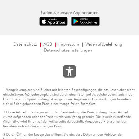
Laden Sie unsere App herunter.
Datenschutz
AGB
Impressum
Widerrufsbelehrung
Datenschutzeinstellungen
Mängelexemplare sind Bücher mit leichten Beschädigungen, die das Lesen aber nicht
1
einschränken. Mängelexemplare sind durch einen Stempel als solche gekennzeichnet.
Die frühere Buchpreisbindung ist aufgehoben. Angaben zu Preissenkungen beziehen
sich auf den gebundenen Preis eines mangelfreien Exemplars.
Diese Artikel unterliegen nicht der Preisbindung, die Preisbindung dieser Artikel
2
wurde aufgehoben oder der Preis wurde vom Verlag gesenkt. Die jeweils zutreffende
Alternative wird Ihnen auf der Artikelseite dargestellt. Angaben zu Preissenkungen
beziehen sich auf den vorherigen Preis.
Durch Öffnen der Leseprobe willigen Sie ein, dass Daten an den Anbieter der
3
Leseprobe übermittelt werden.