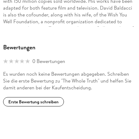
with 150 million copies sold worldwide. His works have been
adapted for both feature film and television. David Baldacci
is also the cofounder, along with his wife, of the Wish You
Well Foundation, a nonprofit organization dedicated to
supporting literacy efforts across America. Still a resident of
his native Virginia, he invites you to visit him at
DavidBaldacci.com and his foundation at
Bewertungen
WishYouWellFoundation.org.
0 Bewertungen
Es wurden noch keine Bewertungen abgegeben. Schreiben
Sie die erste Bewertung zu "The Whole Truth" und helfen Sie
damit anderen bei der Kaufentscheidung.
Erste Bewertung schreiben