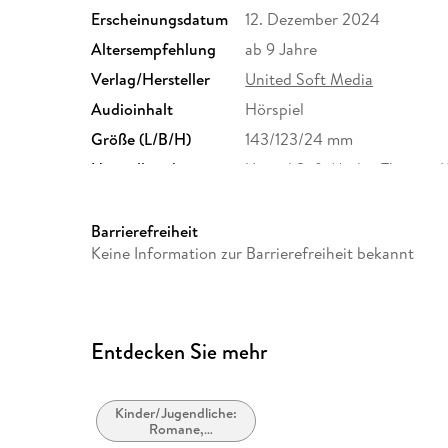
Erscheinungsdatum
12. Dezember 2024
Altersempfehlung
ab 9 Jahre
Verlag/Hersteller
United Soft Media
Audioinhalt
Hörspiel
Größe (L/B/H)
143/123/24 mm
Herstelleradresse
United Soft Media, Thomas-
München, info@usm.de
Barrierefreiheit
Keine Information zur Barrierefreiheit bekannt
Entdecken Sie mehr
Kinder/Jugendliche:
Romane,
Erzählungen,