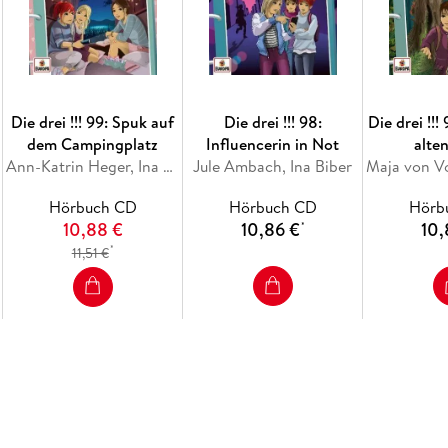
Die drei !!! 99: Spuk auf
Die drei !!! 98:
Die drei !!!
dem Campingplatz
Influencerin in Not
alte
Ann-Katrin Heger, Ina Biber
Jule Ambach, Ina Biber
Hörbuch CD
Hörbuch CD
Hörb
10,88 €
10,86 €
10,
*
*
11,51 €