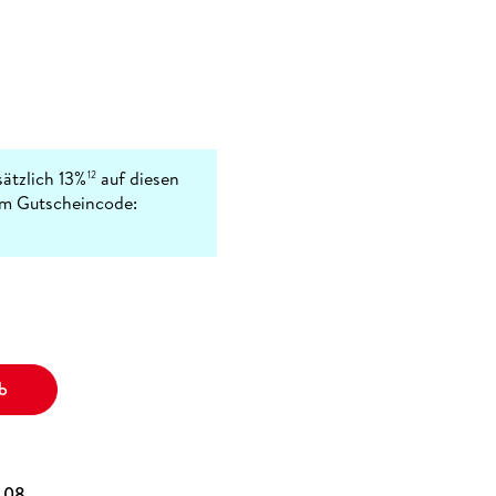
sätzlich 13%
auf diesen
12
em Gutscheincode:
b
3.08.