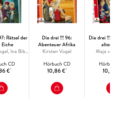
 97: Rätsel der
Die drei !!! 96:
Die drei !!! 95: Falle im
n Eiche
Abenteuer Afrika
alten Kino
Maja von Vogel, Ina Biber
Kirsten Vogel
Maja von Vogel
uch CD
Hörbuch CD
Hörbuch CD
86 €
10,86 €
10,86 €
*
*
*