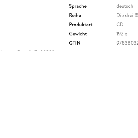
Sprache
deutsch
Reihe
Die drei !!
Produktart
CD
Gewicht
192 g
GTIN
9783803
Wimmer-Ring 11-15, 80539