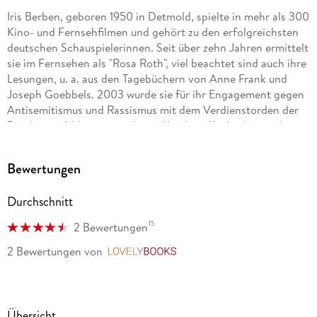
Iris Berben, geboren 1950 in Detmold, spielte in mehr als 300
Kino- und Fernsehfilmen und gehört zu den erfolgreichsten
deutschen Schauspielerinnen. Seit über zehn Jahren ermittelt
sie im Fernsehen als "Rosa Roth", viel beachtet sind auch ihre
Lesungen, u. a. aus den Tagebüchern von Anne Frank und
Joseph Goebbels. 2003 wurde sie für ihr Engagement gegen
Antisemitismus und Rassismus mit dem Verdienstorden der
Bundesrepublik ausgezeichnet. Matthias Koeberlin wurde
bekannt durch seine Hauptrolle in Das Jesus Video (2002).
Zuletzt spielte er in Sperling und die kalte Angst (2006) und
Bewertungen
Der geheimnisvolle Schatz von Troja (2007). Hans-Michael
Rehberg spielte und inszenierte an allen bedeutenden
Durchschnitt
deutschen Theatern. Neben der Bühnenarbeit stand Hans-
Michael Rehberg in zahlreichen Film- und
15
2 Bewertungen
Fernsehproduktionen ersten Ranges vor der Kamera, z. B. in
"Berlin Alexanderplatz" (1980), in "Schindlers Liste" (1993), in
2 Bewertungen
von
LovelyBooks
"Der Totmacher" (1995) und in "Die Manns" (2001). Im
Fernsehen ist Hans-Michael Rehberg wiederholt in den
gängigen Krimireihen "Der Alte", "Rosa Roth", "Wolffs Revier",
"Derrick", "Eurocops" und "Kommissar Rex" präsent. Er ist als
Übersicht