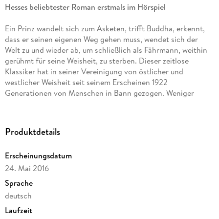
Hesses beliebtester Roman erstmals im Hörspiel
Ein Prinz wandelt sich zum Asketen, trifft Buddha, erkennt,
dass er seinen eigenen Weg gehen muss, wendet sich der
Welt zu und wieder ab, um schließlich als Fährmann, weithin
gerühmt für seine Weisheit, zu sterben. Dieser zeitlose
Klassiker hat in seiner Vereinigung von östlicher und
westlicher Weisheit seit seinem Erscheinen 1922
Generationen von Menschen in Bann gezogen. Weniger
bekannt ist die spannende Entstehungsgeschichte, der
Heinz-Dieter Sommer in einem Bonus-Feature nachgeht.
Schließlich findet Hesse in seinem bekanntesten Roman
Produktdetails
Antworten auf Fragen, die wir uns alle stellen: Wer bin ich?
Wer will ich sein? Wie finde ich meine innere Ruhe?
Erscheinungsdatum
24. Mai 2016
(5 CDs, Laufzeit: 5h 30)
Sprache
deutsch
Laufzeit