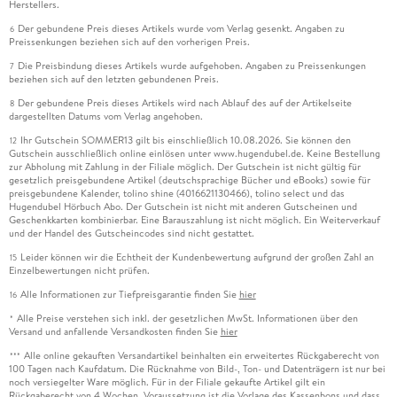
Herstellers.
Der gebundene Preis dieses Artikels wurde vom Verlag gesenkt. Angaben zu
6
Preissenkungen beziehen sich auf den vorherigen Preis.
Die Preisbindung dieses Artikels wurde aufgehoben. Angaben zu Preissenkungen
7
beziehen sich auf den letzten gebundenen Preis.
Der gebundene Preis dieses Artikels wird nach Ablauf des auf der Artikelseite
8
dargestellten Datums vom Verlag angehoben.
Ihr Gutschein SOMMER13 gilt bis einschließlich 10.08.2026. Sie können den
12
Gutschein ausschließlich online einlösen unter www.hugendubel.de. Keine Bestellung
zur Abholung mit Zahlung in der Filiale möglich. Der Gutschein ist nicht gültig für
gesetzlich preisgebundene Artikel (deutschsprachige Bücher und eBooks) sowie für
preisgebundene Kalender, tolino shine (4016621130466), tolino select und das
Hugendubel Hörbuch Abo. Der Gutschein ist nicht mit anderen Gutscheinen und
Geschenkkarten kombinierbar. Eine Barauszahlung ist nicht möglich. Ein Weiterverkauf
und der Handel des Gutscheincodes sind nicht gestattet.
Leider können wir die Echtheit der Kundenbewertung aufgrund der großen Zahl an
15
Einzelbewertungen nicht prüfen.
Alle Informationen zur Tiefpreisgarantie finden Sie
hier
16
Alle Preise verstehen sich inkl. der gesetzlichen MwSt. Informationen über den
*
Versand und anfallende Versandkosten finden Sie
hier
Alle online gekauften Versandartikel beinhalten ein erweitertes Rückgaberecht von
***
100 Tagen nach Kaufdatum. Die Rücknahme von Bild-, Ton- und Datenträgern ist nur bei
noch versiegelter Ware möglich. Für in der Filiale gekaufte Artikel gilt ein
Rückgaberecht von 4 Wochen. Voraussetzung ist die Vorlage des Kassenbons und dass