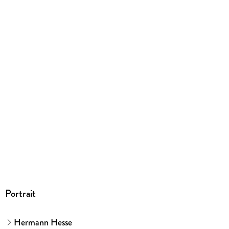
Gewicht
157 g
Größe (L/B/H)
132/131/25 mm
GTIN
9783844521214
Herstelleradresse
Penguin Random House Verlagsgruppe GmbH, Neumarkter
Straße 28, 81673 München,
produktsicherheit@penguinrandomhouse.de
Portrait
Hermann Hesse