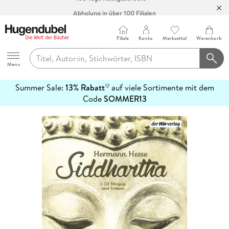
Abholung in über 100 Filialen
Filiale
Konto
Merkzettel
Warenkorb
Hugendubel
Menu
Summer Sale:
13% Rabatt
auf viele Sortimente mit dem
12
mehr
Code
SOMMER13
erfahren