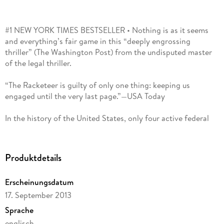
#1 NEW YORK TIMES BESTSELLER • Nothing is as it seems
and everything’s fair game in this “deeply engrossing
thriller” (The Washington Post) from the undisputed master
of the legal thriller.
“The Racketeer is guilty of only one thing: keeping us
engaged until the very last page.”—USA Today
In the history of the United States, only four active federal
judges have been murdered. Judge Raymond Fawcett has just
become number five. His body is found in his remote lakeside
cabin. There is no sign of forced entry or struggle. Just two
Produktdetails
dead bodies: Judge Fawcett and his young secretary. And
one large, state-of-the-art, extremely secure safe, opened
Erscheinungsdatum
and emptied.
17. September 2013
One man, a former attorney, knows who killed Judge
Sprache
Fawcett, and why. But that man, Malcolm Bannister, is
englisch