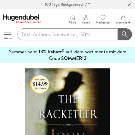
100 Tage Rückgaberecht***
Abholung in über 100 Filialen
Filiale
Konto
Merkzettel
Warenkorb
Hugendubel
Menu
Summer Sale:
13% Rabatt
auf viele Sortimente mit dem
12
mehr
Code
SOMMER13
erfahren