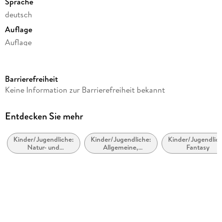
Sprache
deutsch
Auflage
Auflage
Laufzeit
75 Minuten
Barrierefreiheit
Altersempfehlung
Keine Information zur Barrierefreiheit bekannt
ab 6 Jahre
Reihe
Entdecken Sie mehr
Die Schule der magischen Tiere - Endlich Ferien
Kinder/Jugendliche:
Kinder/Jugendliche:
Kinder/Jugendlich
Autor/Autorin
Natur- und
Allgemeine,
Fantasy
Margit Auer
Tiergeschichten
moderne und
zeitgenössische
Sprecher/Sprecherin
Belletristik
Various Artists
Verlag/Hersteller
Silberfisch