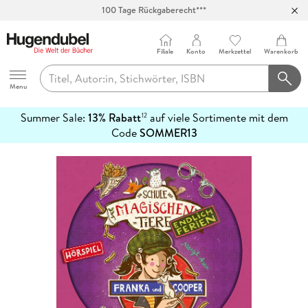
100 Tage Rückgaberecht***
Abholung in über 100 Filialen
Filiale
Konto
Merkzettel
Warenkorb
Hugendubel
Menu
Summer Sale:
13% Rabatt
auf viele Sortimente mit dem
12
mehr
Code
SOMMER13
erfahren