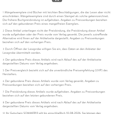
Mängelexemplare sind Bücher mit leichten Beschädigungen, die das Lesen aber nicht
1
einschränken. Mängelexemplare sind durch einen Stempel als solche gekennzeichnet.
Die frühere Buchpreisbindung ist aufgehoben. Angaben zu Preissenkungen beziehen
sich auf den gebundenen Preis eines mangelfreien Exemplars.
Diese Artikel unterliegen nicht der Preisbindung, die Preisbindung dieser Artikel
2
wurde aufgehoben oder der Preis wurde vom Verlag gesenkt. Die jeweils zutreffende
Alternative wird Ihnen auf der Artikelseite dargestellt. Angaben zu Preissenkungen
beziehen sich auf den vorherigen Preis.
Durch Öffnen der Leseprobe willigen Sie ein, dass Daten an den Anbieter der
3
Leseprobe übermittelt werden.
Der gebundene Preis dieses Artikels wird nach Ablauf des auf der Artikelseite
4
dargestellten Datums vom Verlag angehoben.
Der Preisvergleich bezieht sich auf die unverbindliche Preisempfehlung (UVP) des
5
Herstellers.
Der gebundene Preis dieses Artikels wurde vom Verlag gesenkt. Angaben zu
6
Preissenkungen beziehen sich auf den vorherigen Preis.
Die Preisbindung dieses Artikels wurde aufgehoben. Angaben zu Preissenkungen
7
beziehen sich auf den letzten gebundenen Preis.
Der gebundene Preis dieses Artikels wird nach Ablauf des auf der Artikelseite
8
dargestellten Datums vom Verlag angehoben.
Ihr Gutschein SOMMER13 gilt bis einschließlich 10.08.2026. Sie können den
12