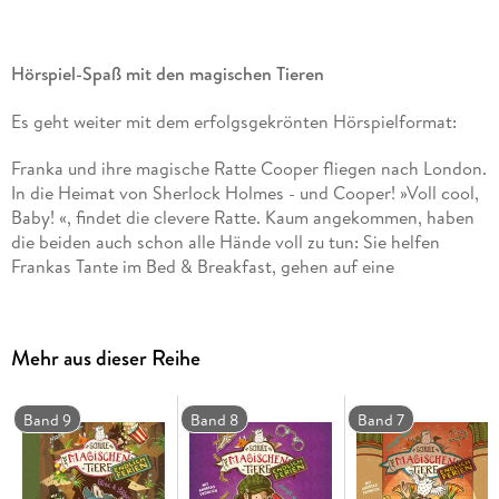
Hörspiel-Spaß mit den magischen Tieren
Es geht weiter mit dem erfolgsgekrönten Hörspielformat:
Franka und ihre magische Ratte Cooper fliegen nach London.
In die Heimat von Sherlock Holmes - und Cooper! »Voll cool,
Baby! «, findet die clevere Ratte. Kaum angekommen, haben
die beiden auch schon alle Hände voll zu tun: Sie helfen
Frankas Tante im Bed & Breakfast, gehen auf eine
Schnitzeljagd und ermitteln schon bald in einem Kriminalfall!
Zum Glück ist Cooper ein echter Meisterdetektiv . . .
Mehr aus dieser Reihe
Mit den vertrauten Stimmen und untermalt von Musik und
Geräuschen wird auch diese Folge wieder zu einem großen
Hörvergnügen.
Band 9
Band 8
Band 7
CD Standard Audio Format.
Hörspiel