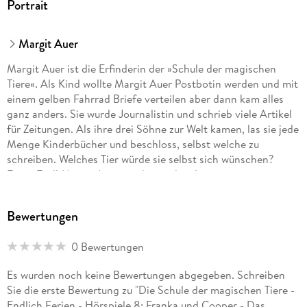
Portrait
Margit Auer
Margit Auer ist die Erfinderin der »Schule der magischen
Tiere«. Als Kind wollte Margit Auer Postbotin werden und mit
einem gelben Fahrrad Briefe verteilen aber dann kam alles
ganz anders. Sie wurde Journalistin und schrieb viele Artikel
für Zeitungen. Als ihre drei Söhne zur Welt kamen, las sie jede
Menge Kinderbücher und beschloss, selbst welche zu
schreiben. Welches Tier würde sie selbst sich wünschen?
Einen Esel! Margit Auer wurde mit dem Leipziger
Lesekompass, dem Leseknirps und dem Heidelberger Leander
ausgezeichnet.
Bewertungen
0 Bewertungen
Es wurden noch keine Bewertungen abgegeben. Schreiben
Sie die erste Bewertung zu "Die Schule der magischen Tiere -
Endlich Ferien - Hörspiele 8: Franka und Cooper - Das