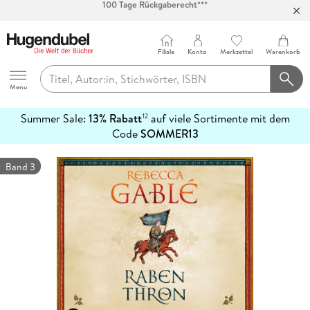
Abholung in über 100 Filialen
Filiale
Konto
Merkzettel
Warenkorb
Hugendubel
Menu
Summer Sale:
13% Rabatt
auf viele Sortimente mit dem
12
mehr
Code
SOMMER13
erfahren
Band 3