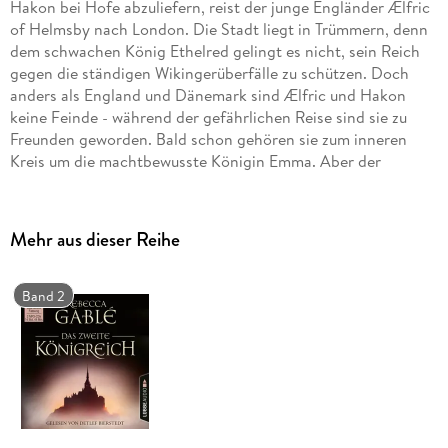
Hakon bei Hofe abzuliefern, reist der junge Engländer Ælfric
of Helmsby nach London. Die Stadt liegt in Trümmern, denn
dem schwachen König Ethelred gelingt es nicht, sein Reich
gegen die ständigen Wikingerüberfälle zu schützen. Doch
anders als England und Dänemark sind Ælfric und Hakon
keine Feinde - während der gefährlichen Reise sind sie zu
Freunden geworden. Bald schon gehören sie zum inneren
Kreis um die machtbewusste Königin Emma. Aber der
Widerstand der Engländer droht zu brechen, und als der
dänische König stirbt, steht bald ein noch gefährlicherer
Feind vor den Toren . . . CD Standard Audio Format. Lesung.
Mehr aus dieser Reihe
Gekürzte Ausgabe
Band 2