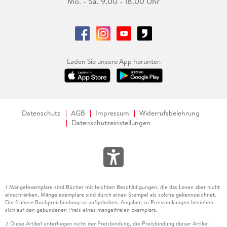
Mo. - Sa. 9.00 - 18.00 Uhr
Laden Sie unsere App herunter.
Datenschutz
AGB
Impressum
Widerrufsbelehrung
Datenschutzeinstellungen
Mängelexemplare sind Bücher mit leichten Beschädigungen, die das Lesen aber nicht
1
einschränken. Mängelexemplare sind durch einen Stempel als solche gekennzeichnet.
Die frühere Buchpreisbindung ist aufgehoben. Angaben zu Preissenkungen beziehen
sich auf den gebundenen Preis eines mangelfreien Exemplars.
Diese Artikel unterliegen nicht der Preisbindung, die Preisbindung dieser Artikel
2