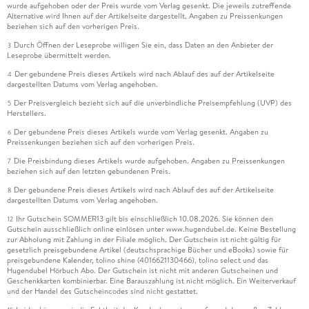
wurde aufgehoben oder der Preis wurde vom Verlag gesenkt. Die jeweils zutreffende
Alternative wird Ihnen auf der Artikelseite dargestellt. Angaben zu Preissenkungen
beziehen sich auf den vorherigen Preis.
Durch Öffnen der Leseprobe willigen Sie ein, dass Daten an den Anbieter der
3
Leseprobe übermittelt werden.
Der gebundene Preis dieses Artikels wird nach Ablauf des auf der Artikelseite
4
dargestellten Datums vom Verlag angehoben.
Der Preisvergleich bezieht sich auf die unverbindliche Preisempfehlung (UVP) des
5
Herstellers.
Der gebundene Preis dieses Artikels wurde vom Verlag gesenkt. Angaben zu
6
Preissenkungen beziehen sich auf den vorherigen Preis.
Die Preisbindung dieses Artikels wurde aufgehoben. Angaben zu Preissenkungen
7
beziehen sich auf den letzten gebundenen Preis.
Der gebundene Preis dieses Artikels wird nach Ablauf des auf der Artikelseite
8
dargestellten Datums vom Verlag angehoben.
Ihr Gutschein SOMMER13 gilt bis einschließlich 10.08.2026. Sie können den
12
Gutschein ausschließlich online einlösen unter www.hugendubel.de. Keine Bestellung
zur Abholung mit Zahlung in der Filiale möglich. Der Gutschein ist nicht gültig für
gesetzlich preisgebundene Artikel (deutschsprachige Bücher und eBooks) sowie für
preisgebundene Kalender, tolino shine (4016621130466), tolino select und das
Hugendubel Hörbuch Abo. Der Gutschein ist nicht mit anderen Gutscheinen und
Geschenkkarten kombinierbar. Eine Barauszahlung ist nicht möglich. Ein Weiterverkauf
und der Handel des Gutscheincodes sind nicht gestattet.