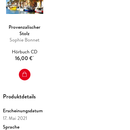
Platz einnimmt, sich damit in höchste Lebensgefahr begibt . .
.
leicht gekürzte Lesung mit Götz Otto
1 MP3-CD, 8h 37min Lesung. Gekürzte Ausgabe
Provenzalischer
Stolz
Sophie Bonnet
Hörbuch CD
16,00 €
*
Produktdetails
Erscheinungsdatum
17. Mai 2021
Sprache