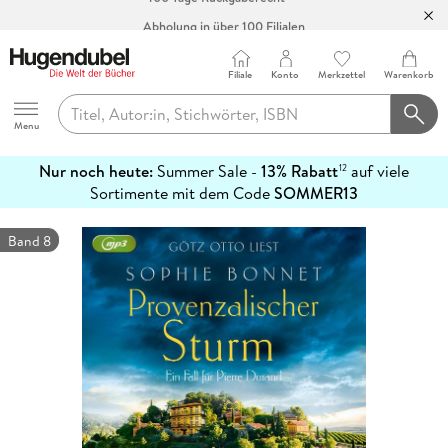
Abholung in über 100 Filialen
Filiale
Konto
Merkzettel
Warenkorb
Hugendubel
Menu
Nur noch heute:
Summer Sale -
13% Rabatt
auf viele
12
mehr
Sortimente mit dem Code
SOMMER13
erfahren
Band 8