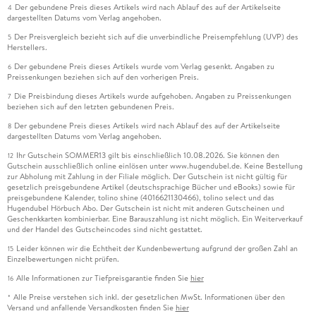
Der gebundene Preis dieses Artikels wird nach Ablauf des auf der Artikelseite
4
dargestellten Datums vom Verlag angehoben.
Der Preisvergleich bezieht sich auf die unverbindliche Preisempfehlung (UVP) des
5
Herstellers.
Der gebundene Preis dieses Artikels wurde vom Verlag gesenkt. Angaben zu
6
Preissenkungen beziehen sich auf den vorherigen Preis.
Die Preisbindung dieses Artikels wurde aufgehoben. Angaben zu Preissenkungen
7
beziehen sich auf den letzten gebundenen Preis.
Der gebundene Preis dieses Artikels wird nach Ablauf des auf der Artikelseite
8
dargestellten Datums vom Verlag angehoben.
Ihr Gutschein SOMMER13 gilt bis einschließlich 10.08.2026. Sie können den
12
Gutschein ausschließlich online einlösen unter www.hugendubel.de. Keine Bestellung
zur Abholung mit Zahlung in der Filiale möglich. Der Gutschein ist nicht gültig für
gesetzlich preisgebundene Artikel (deutschsprachige Bücher und eBooks) sowie für
preisgebundene Kalender, tolino shine (4016621130466), tolino select und das
Hugendubel Hörbuch Abo. Der Gutschein ist nicht mit anderen Gutscheinen und
Geschenkkarten kombinierbar. Eine Barauszahlung ist nicht möglich. Ein Weiterverkauf
und der Handel des Gutscheincodes sind nicht gestattet.
Leider können wir die Echtheit der Kundenbewertung aufgrund der großen Zahl an
15
Einzelbewertungen nicht prüfen.
Alle Informationen zur Tiefpreisgarantie finden Sie
hier
16
Alle Preise verstehen sich inkl. der gesetzlichen MwSt. Informationen über den
*
Versand und anfallende Versandkosten finden Sie
hier