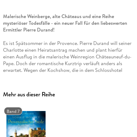
Malerische Weinberge, alte Châteaus und eine Reihe
mysteriöser Todesfälle - ein neuer Fall für den liebeswerten
Ermittler Pierre Durand!
Es ist Spätsommer in der Provence. Pierre Durand will seiner
Charlotte einen Heiratsantrag machen und plant hierfür
einen Ausflug in die malerische Weinregion Châteauneuf-du-
Pape. Doch der romantische Kurztrip verläuft anders als
erwartet. Wegen der Kochshow, die in dem Schlosshotel
gerade aufgezeichnet wird, herrscht dort großes Chaos.
Noch dazu erfahren Pierre und Charlotte bei ihrer Ankunft,
dass vor wenigen Tagen ein ortsansässiger Winzer zu Tode
Mehr aus dieser Reihe
gekommen ist, unmittelbar vor dem Verkauf seines Weinguts.
Kurz darauf stirbt der Makler bei einem Verkehrsunglück. Nur
ein tragischer Zufall - oder ist jemandem die Veräußerung des
Band 7
alten Châteaus ein Dorn im Auge? Als eine bekannte
Weinexpertin ihre Teilnahme an der Kochshow kurzfristig
absagt, ahnt niemand, dass Charlotte, die spontan ihren