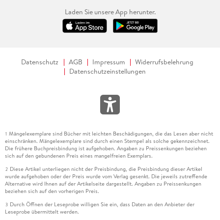
Laden Sie unsere App herunter.
Datenschutz
AGB
Impressum
Widerrufsbelehrung
Datenschutzeinstellungen
Mängelexemplare sind Bücher mit leichten Beschädigungen, die das Lesen aber nicht
1
einschränken. Mängelexemplare sind durch einen Stempel als solche gekennzeichnet.
Die frühere Buchpreisbindung ist aufgehoben. Angaben zu Preissenkungen beziehen
sich auf den gebundenen Preis eines mangelfreien Exemplars.
Diese Artikel unterliegen nicht der Preisbindung, die Preisbindung dieser Artikel
2
wurde aufgehoben oder der Preis wurde vom Verlag gesenkt. Die jeweils zutreffende
Alternative wird Ihnen auf der Artikelseite dargestellt. Angaben zu Preissenkungen
beziehen sich auf den vorherigen Preis.
Durch Öffnen der Leseprobe willigen Sie ein, dass Daten an den Anbieter der
3
Leseprobe übermittelt werden.