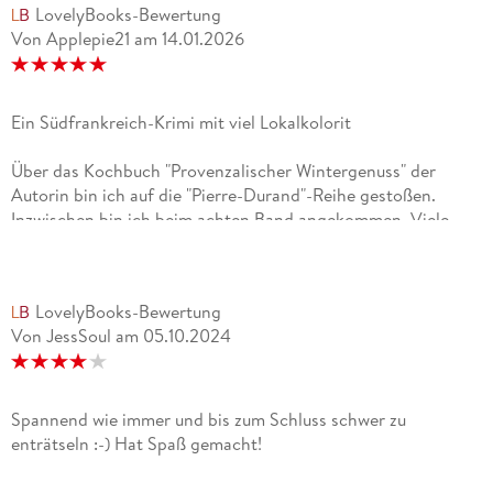
LovelyBooks-Bewertung
Von Applepie21
am
14.01.2026
Ein Südfrankreich-Krimi mit viel Lokalkolorit
Über das Kochbuch "Provenzalischer Wintergenuss" der
Autorin bin ich auf die "Pierre-Durand"-Reihe gestoßen.
Inzwischen bin ich beim achten Band angekommen. Viele
Schauplätze sind mir aus vergangenen Urlauben vertraut und
wecken schöne Erinnerungen. Sophie Bonnet hat im Luberon
mit dem sympathischen Kommissar Durand, seiner
LovelyBooks-Bewertung
kochbegeisterten Lebensgefährtin Charlotte Berg und dem
Von JessSoul
am
05.10.2024
fiktiven Dorf St. Valerie ein äußerst authentisches Umfeld für
ihre Kriminalfälle geschaffen.Bei aller Spannung kommt die
Kulinarik nicht zu kurz, am Ende des Buches gibt es noch
Rezepte, die zum Nachkochen verlocken. Ich habe auch
Spannend wie immer und bis zum Schluss schwer zu
diesen Band sehr genossen und freue mich auf die
enträtseln :-) Hat Spaß gemacht!
Folgebände. Auch wenn es nett ist, alte Bekannte zu treffen,
so lassen sich die einzelnen Bände dennoch problemlos