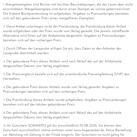
Mängelexemplare sind Bücher mit leichten Beschädigungen, die das Lesen aber nicht
1
einschränken. Mängelexemplare sind durch einen Stempel als solche gekennzeichnet.
Die frühere Buchpreisbindung ist aufgehoben. Angaben zu Preissenkungen beziehen
sich auf den gebundenen Preis eines mangelfreien Exemplars.
Diese Artikel unterliegen nicht der Preisbindung, die Preisbindung dieser Artikel
2
wurde aufgehoben oder der Preis wurde vom Verlag gesenkt. Die jeweils zutreffende
Alternative wird Ihnen auf der Artikelseite dargestellt. Angaben zu Preissenkungen
beziehen sich auf den vorherigen Preis.
Durch Öffnen der Leseprobe willigen Sie ein, dass Daten an den Anbieter der
3
Leseprobe übermittelt werden.
Der gebundene Preis dieses Artikels wird nach Ablauf des auf der Artikelseite
4
dargestellten Datums vom Verlag angehoben.
Der Preisvergleich bezieht sich auf die unverbindliche Preisempfehlung (UVP) des
5
Herstellers.
Der gebundene Preis dieses Artikels wurde vom Verlag gesenkt. Angaben zu
6
Preissenkungen beziehen sich auf den vorherigen Preis.
Die Preisbindung dieses Artikels wurde aufgehoben. Angaben zu Preissenkungen
7
beziehen sich auf den letzten gebundenen Preis.
Der gebundene Preis dieses Artikels wird nach Ablauf des auf der Artikelseite
8
dargestellten Datums vom Verlag angehoben.
Ihr Gutschein SOMMER13 gilt bis einschließlich 10.08.2026. Sie können den
12
Gutschein ausschließlich online einlösen unter www.hugendubel.de. Keine Bestellung
zur Abholung mit Zahlung in der Filiale möglich. Der Gutschein ist nicht gültig für