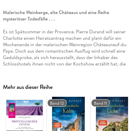
Malerische Weinberge, alte Châteaus und eine Reihe
mysteriöser Todesfälle . . .
Es ist Spätsommer in der Provence. Pierre Durand will seiner
Charlotte einen Heiratsantrag machen und plant dafür ein
Wochenende in der malerischen Weinregion Châteauneuf-du-
Pape. Doch aus dem romantischen Ausflug wird schnell eine
Geduldsprobe, als sich herausstellt, dass der Inhaber des
Schlosshotels ihnen nicht von der Kochshow erzählt hat, die
dort aufgezeichnet wird. Zudem sorgen zwei Unglücksfälle im
Ort für Entsetzen: Ein Winzer und ein Makler sind innerhalb
weniger Tage zu Tode gekommen. Nur ein tragischer Zufall?
Mehr aus dieser Reihe
Als eine bekannte Weinexpertin ihre Teilnahme an der
Kochshow absagt, ahnt niemand, dass Charlotte, die spontan
ihren Platz einnimmt, sich damit in Lebensgefahr begibt . . .
Band 12
Band 11
'Niemand verbindet Genuss und Verbrechen so harmonisch
wie Sophie Bonnet in ihren Provence-Krimis.'
Hamburger
Morgenpost