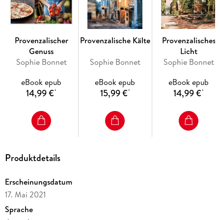
Lesen Sie auch weitere Romane der hoch spannenden 'Pierre
Durand'-Reihe!
Alle Bände sind eigenständige Fälle und können unabhängig
voneinander gelesen werden.
Provenzalischer
Provenzalische Kälte
Provenzalisches
Genuss
Licht
Sophie Bonnet
Sophie Bonnet
Sophie Bonnet
eBook epub
eBook epub
eBook epub
14,99 €
15,99 €
14,99 €
*
*
*
Produktdetails
Erscheinungsdatum
17. Mai 2021
Sprache