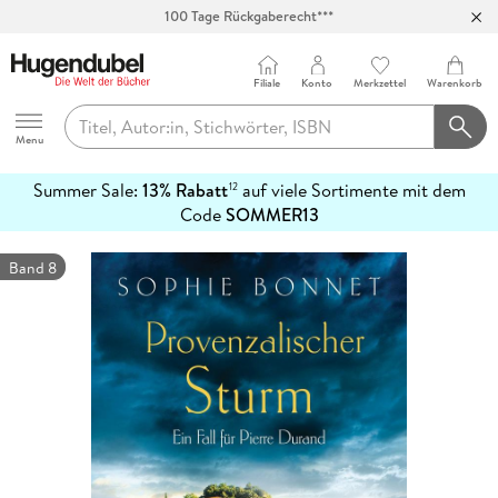
100 Tage Rückgaberecht***
Abholung in über 100 Filialen
Filiale
Konto
Merkzettel
Warenkorb
Hugendubel
Menu
Summer Sale:
13% Rabatt
auf viele Sortimente mit dem
12
mehr
Code
SOMMER13
erfahren
Band 8