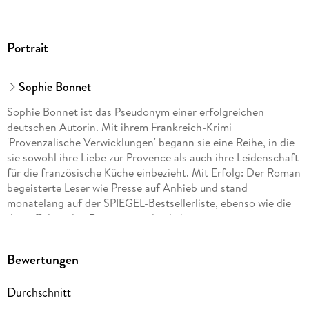
Portrait
Sophie Bonnet
Sophie Bonnet ist das Pseudonym einer erfolgreichen
deutschen Autorin. Mit ihrem Frankreich-Krimi
'Provenzalische Verwicklungen' begann sie eine Reihe, in die
sie sowohl ihre Liebe zur Provence als auch ihre Leidenschaft
für die französische Küche einbezieht. Mit Erfolg: Der Roman
begeisterte Leser wie Presse auf Anhieb und stand
monatelang auf der SPIEGEL-Bestsellerliste, ebenso wie die
darauffolgenden Romane um den liebenswerten
provenzalischen Ermittler Pierre Durand. Die Autorin lebt mit
ihrer Familie in Hamburg.
Bewertungen
Durchschnitt