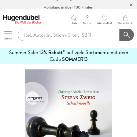
Abholung in über 100 Filialen
Filiale
Konto
Merkzettel
Warenkorb
Hugendubel
Menu
Summer Sale:
13% Rabatt
auf viele Sortimente mit dem
12
mehr
Code
SOMMER13
erfahren