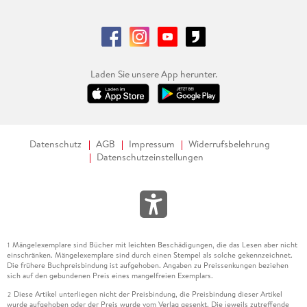
Laden Sie unsere App herunter.
Datenschutz
AGB
Impressum
Widerrufsbelehrung
Datenschutzeinstellungen
Mängelexemplare sind Bücher mit leichten Beschädigungen, die das Lesen aber nicht
1
einschränken. Mängelexemplare sind durch einen Stempel als solche gekennzeichnet.
Die frühere Buchpreisbindung ist aufgehoben. Angaben zu Preissenkungen beziehen
sich auf den gebundenen Preis eines mangelfreien Exemplars.
Diese Artikel unterliegen nicht der Preisbindung, die Preisbindung dieser Artikel
2
wurde aufgehoben oder der Preis wurde vom Verlag gesenkt. Die jeweils zutreffende