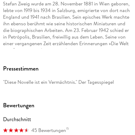
Stefan Zweig wurde am 28. November 1881 in Wien geboren,
lebte von 1919 bis 1934 in Salzburg, emigrierte von dort nach
England und 1941 nach Brasilien. Sein episches Werk machte
ihn ebenso berühmt wie seine historischen Miniaturen und
die biographischen Arbeiten. Am 23. Februar 1942 schied er
in Petrópolis, Brasilien, freiwillig aus dem Leben. Seine von
einer vergangenen Zeit erzählenden Erinnerungen »Die Welt
von Gestern« erschienen posthum.
Pressestimmen
Christoph Maria Herbst verkörperte u. a. die Titelfigur in der
Serie
"Diese Novelle ist ein Vermächtnis." Der Tagesspiegel
Stromberg
, für die er den Deutschen Fernsehpreis, den Grimme-Preis,
Bewertungen
den Bayerischen Fernsehpreis und siebenmal den Deutschen
Comedypreis erhielt. Als Hörbuchsprecher ist er eine Klasse
Durchschnitt
für sich.
15
45 Bewertungen