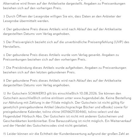
Alternative wird Ihnen auf der Artikelseite dargestellt. Angaben zu Preissenkungen
beziehen sich auf den vorherigen Preis.
Durch Öffnen der Leseprobe willigen Sie ein, dass Daten an den Anbieter der
3
Leseprobe übermittelt werden.
Der gebundene Preis dieses Artikels wird nach Ablauf des auf der Artikelseite
4
dargestellten Datums vom Verlag angehoben.
Der Preisvergleich bezieht sich auf die unverbindliche Preisempfehlung (UVP) des
5
Herstellers.
Der gebundene Preis dieses Artikels wurde vom Verlag gesenkt. Angaben zu
6
Preissenkungen beziehen sich auf den vorherigen Preis.
Die Preisbindung dieses Artikels wurde aufgehoben. Angaben zu Preissenkungen
7
beziehen sich auf den letzten gebundenen Preis.
Der gebundene Preis dieses Artikels wird nach Ablauf des auf der Artikelseite
8
dargestellten Datums vom Verlag angehoben.
Ihr Gutschein SOMMER13 gilt bis einschließlich 10.08.2026. Sie können den
12
Gutschein ausschließlich online einlösen unter www.hugendubel.de. Keine Bestellung
zur Abholung mit Zahlung in der Filiale möglich. Der Gutschein ist nicht gültig für
gesetzlich preisgebundene Artikel (deutschsprachige Bücher und eBooks) sowie für
preisgebundene Kalender, tolino shine (4016621130466), tolino select und das
Hugendubel Hörbuch Abo. Der Gutschein ist nicht mit anderen Gutscheinen und
Geschenkkarten kombinierbar. Eine Barauszahlung ist nicht möglich. Ein Weiterverkauf
und der Handel des Gutscheincodes sind nicht gestattet.
Leider können wir die Echtheit der Kundenbewertung aufgrund der großen Zahl an
15