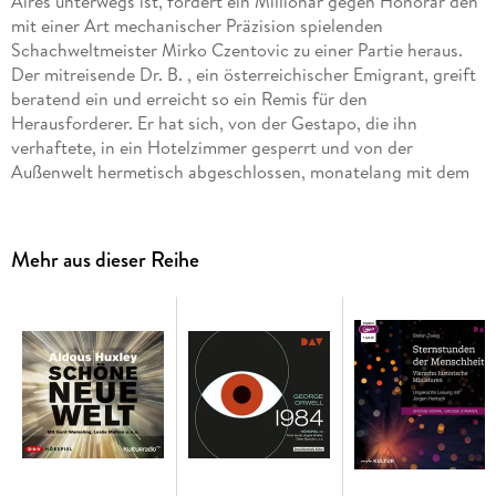
Aires unterwegs ist, fordert ein Millionär gegen Honorar den
mit einer Art mechanischer Präzision spielenden
Schachweltmeister Mirko Czentovic zu einer Partie heraus.
Der mitreisende Dr. B. , ein österreichischer Emigrant, greift
beratend ein und erreicht so ein Remis für den
Herausforderer. Er hat sich, von der Gestapo, die ihn
verhaftete, in ein Hotelzimmer gesperrt und von der
Außenwelt hermetisch abgeschlossen, monatelang mit dem
blinden Spiel von 150 Partien beschäftigt, um sich so seine
intellektuelle Widerstandskraft zu erhalten. Durch diese
einseitige geistige Anstrengung ergriff ihn ein Nervenfieber,
Mehr aus dieser Reihe
dessentwegen man ihn entließ. Jetzt spielt Dr. B. zum ersten
Mal wieder gegen einen tatsächlichen, freilich roboterhaft
reagierenden Gegner. Es geht ihm bei dieser Partie lediglich
darum, festzustellen, ob sein Tun damals während seiner Haft
noch Spiel oder bereits Wahnsinn gewesen ist. Er schlägt den
Weltmeister in der ersten Partie souverän, läßt sich aber,
eigentlich gegen seinen Willen, auf eine Revanche ein.
Während dieser zweiten Partie ergreift ihn wieder das
Nervenfieber: er bricht die Partie ab und wird nie wieder ein
Schachbrett berühren.