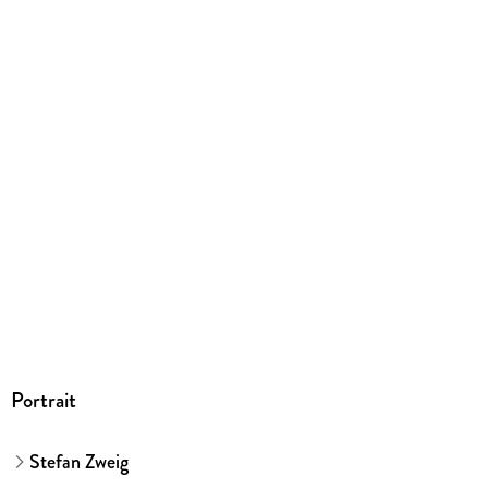
Audioinhalt
Hörbuch
Gewicht
94 g
Größe (L/B/H)
124/138/13 mm
GTIN
9783866105348
Herstelleradresse
Argon Verlag AVE GmbH, Waldemarstraße 33a, 10999 Berlin,
Argon Verlag AVE GmbH, produktsicherheit@argon.de
Portrait
Stefan Zweig