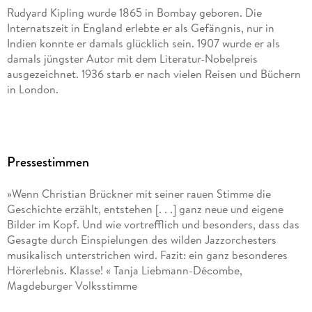
66 g
Rudyard Kipling wurde 1865 in Bombay geboren. Die
Größe (L/B/H)
Internatszeit in England erlebte er als Gefängnis, nur in
140/129/9 mm
Indien konnte er damals glücklich sein. 1907 wurde er als
damals jüngster Autor mit dem Literatur-Nobelpreis
Sonstiges
ausgezeichnet. 1936 starb er nach vielen Reisen und Büchern
06
in London.
GTIN
9783839849958
Peter Torberg, geboren 1958 in Dortmund, studierte in
Herstelleradresse
Münster und in Milwaukee. Seit 1990 arbeitet er
Argon Verlag AVE GmbH, Waldemarstraße 33a, 10999 Berlin,
Pressestimmen
hauptberuflich als freier Übersetzer, u. a. der Werke von Paul
Argon Verlag AVE GmbH, produktsicherheit@argon.de
Auster, Michael Ondaatje, Ishmael Reed, Mark Twain, Irvine
»Wenn Christian Brückner mit seiner rauen Stimme die
Welsh und Oscar Wilde.
Geschichte erzählt, entstehen [. . .] ganz neue und eigene
Bilder im Kopf. Und wie vortrefflich und besonders, dass das
Christian Brückner, geboren 1943 in Schlesien, wuchs in Köln
Gesagte durch Einspielungen des wilden Jazzorchesters
auf. Engagements am Theater, kontinuierliche Arbeit für Funk
musikalisch unterstrichen wird. Fazit: ein ganz besonderes
und Fernsehen. 1990 erhielt er den Grimme-Preis Spezial in
Hörerlebnis. Klasse! « Tanja Liebmann-Décombe,
Gold. Schwerpunkt seiner Arbeit heute: öffentliche
Magdeburger Volksstimme
Literaturlesungen, oft eingebunden in einen musikalischen
Zusammenhang. 2000 Gründung des Hörbuchverlags