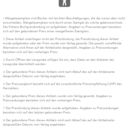
Veränderungen ihres Körpers herbeizuführen vermögen, die
dann, wenn sie sich von Generation zu Generation addieren,
neue überlegene Arten hervorbringen können. Schulbeispiel
Mängelexemplare sind Bücher mit leichten Beschädigungen, die das Lesen aber nicht
1
ist die Giraffe, die ihren langen Hals dem
einschränken. Mängelexemplare sind durch einen Stempel als solche gekennzeichnet.
generationsübergreifenden Streben verdankt, an die höher
Die frühere Buchpreisbindung ist aufgehoben. Angaben zu Preissenkungen beziehen
sich auf den gebundenen Preis eines mangelfreien Exemplars.
gelegenen Blätter der Bäume zu gelangen.
Diese Artikel unterliegen nicht der Preisbindung, die Preisbindung dieser Artikel
2
wurde aufgehoben oder der Preis wurde vom Verlag gesenkt. Die jeweils zutreffende
Der Streit zwischen Lamarckisten und Darwinisten gilt heute
Alternative wird Ihnen auf der Artikelseite dargestellt. Angaben zu Preissenkungen
als zugunsten der Lehren Darwins entschieden. Doch im
beziehen sich auf den vorherigen Preis.
späten neunzehnten Jahrhundert war der Ausgang dieser
Durch Öffnen der Leseprobe willigen Sie ein, dass Daten an den Anbieter der
3
wissenschaftlichen Kontroverse noch offen und der
Leseprobe übermittelt werden.
Lamarckismus eine so angesehene wie populäre Theorie. Die
Der gebundene Preis dieses Artikels wird nach Ablauf des auf der Artikelseite
4
Lehre von der Vererbung erworbener Eigenschaften ist auch
dargestellten Datums vom Verlag angehoben.
in Kiplings Dschungelbuch präsent. Als beispielsweise Mogli
Der Preisvergleich bezieht sich auf die unverbindliche Preisempfehlung (UVP) des
5
Herstellers.
dem Leithund der brutalen Dhouls mit seinem Messer den
buschigen Schwanz abschnitt, rief er ihm höhnisch zu: "Jetzt
Der gebundene Preis dieses Artikels wurde vom Verlag gesenkt. Angaben zu
6
Preissenkungen beziehen sich auf den vorherigen Preis.
wird es viele Würfe kleiner, schwanzloser Hunde geben!"
Die Preisbindung dieses Artikels wurde aufgehoben. Angaben zu Preissenkungen
7
beziehen sich auf den letzten gebundenen Preis.
Die Popularität des Lamarckismus um 1900 hatte darin ihre
Ursache, dass er besser als der Darwinismus mit den
Der gebundene Preis dieses Artikels wird nach Ablauf des auf der Artikelseite
8
dargestellten Datums vom Verlag angehoben.
gängigen kulturgeschichtlichen Modellen des Historismus