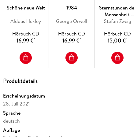
Rahmen von
Schöne neue Welt
1984
Sternstunden der
Neustart Kultur
Menschheit.
mit Projektmitteln der Beauftragten der Bundesregierung für
Aldous Huxley
George Orwell
Vierzehn historisch
Stefan Zweig
Kultur und Medien.
Miniaturen
Hörbuch CD
Hörbuch CD
Hörbuch CD
Christian Brückner ist ein grandioser Vorleser der zeitlosen
16,99 €
16,99 €
15,00 €
*
*
*
Klassiker der Weltliteratur. Seine warme, alles umfassende
Stimme ist geradezu prädestiniert für Moglis Abenteuer und
zum Abtauchen in den Dschungel Indiens.
Produktdetails
Erscheinungsdatum
28. Juli 2021
Sprache
deutsch
Auflage