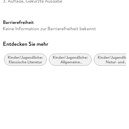
3. Auflage, Gekürzte Ausgabe
Ausgabe
Gekürzt
Barrierefreiheit
Laufzeit
Keine Information zur Barrierefreiheit bekannt
76 Minuten
Altersempfehlung
Entdecken Sie mehr
ab 8 Jahre
Kinder/Jugendliche:
Kinder/Jugendliche:
Kinder/Jugendlich
Reihe
Klassische Literatur
Allgemeine
Natur- und
Fischer Klassik
Interessen: Musik
Tiergeschichten
und Musiker
Autor/Autorin
Rudyard Kipling
Übersetzung
Peter Torberg
Sprecher/Sprecherin
Christian Brückner
Band/Orchester