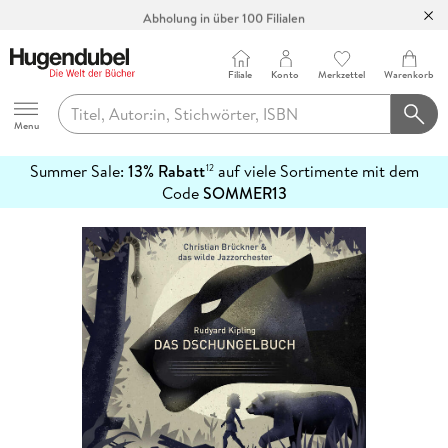
Abholung in über 100 Filialen
Filiale
Konto
Merkzettel
Warenkorb
Hugendubel
Menu
Summer Sale:
13% Rabatt
auf viele Sortimente mit dem
12
mehr
Code
SOMMER13
erfahren