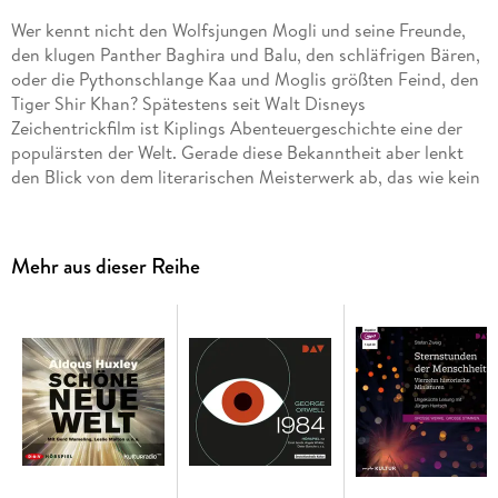
Wer kennt nicht den Wolfsjungen Mogli und seine Freunde,
den klugen Panther Baghira und Balu, den schläfrigen Bären,
oder die Pythonschlange Kaa und Moglis größten Feind, den
Tiger Shir Khan? Spätestens seit Walt Disneys
Zeichentrickfilm ist Kiplings Abenteuergeschichte eine der
populärsten der Welt. Gerade diese Bekanntheit aber lenkt
den Blick von dem literarischen Meisterwerk ab, das wie kein
zweites die Exotik des Dschungels und die Faszination
Indiens beschwört.
Mehr aus dieser Reihe
Für die Deutsche Oper Berlin konzipierten Sebastian Krol
und Rüdiger Ruppert ein Erzählkonzert, zu dem Martin Auer
die Musik komponierte. Christian Brückner rezitiert den
Klassiker, während ein elfköpfiges Jazzorchester den
Dschungel musikalisch lebendig werden lässt. Ein
unvergessliches Hörerlebnis!
Koproduziert von HR-Kultur und gefördert durch die
Initiative Musik gemeinnützige Projektgesellschaft mbH im