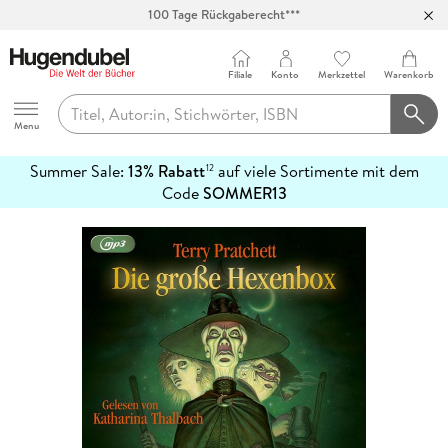
100 Tage Rückgaberecht***
Abholung in über 100 Filialen
Filiale
Konto
Merkzettel
Warenkorb
Hugendubel
Menu
Summer Sale:
13% Rabatt
auf viele Sortimente mit dem
12
mehr
Code
SOMMER13
erfahren