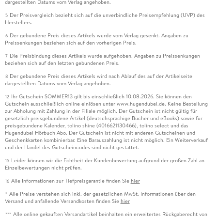
dargestellten Datums vom Verlag angehoben.
Der Preisvergleich bezieht sich auf die unverbindliche Preisempfehlung (UVP) des
5
Herstellers.
Der gebundene Preis dieses Artikels wurde vom Verlag gesenkt. Angaben zu
6
Preissenkungen beziehen sich auf den vorherigen Preis.
Die Preisbindung dieses Artikels wurde aufgehoben. Angaben zu Preissenkungen
7
beziehen sich auf den letzten gebundenen Preis.
Der gebundene Preis dieses Artikels wird nach Ablauf des auf der Artikelseite
8
dargestellten Datums vom Verlag angehoben.
Ihr Gutschein SOMMER13 gilt bis einschließlich 10.08.2026. Sie können den
12
Gutschein ausschließlich online einlösen unter www.hugendubel.de. Keine Bestellung
zur Abholung mit Zahlung in der Filiale möglich. Der Gutschein ist nicht gültig für
gesetzlich preisgebundene Artikel (deutschsprachige Bücher und eBooks) sowie für
preisgebundene Kalender, tolino shine (4016621130466), tolino select und das
Hugendubel Hörbuch Abo. Der Gutschein ist nicht mit anderen Gutscheinen und
Geschenkkarten kombinierbar. Eine Barauszahlung ist nicht möglich. Ein Weiterverkauf
und der Handel des Gutscheincodes sind nicht gestattet.
Leider können wir die Echtheit der Kundenbewertung aufgrund der großen Zahl an
15
Einzelbewertungen nicht prüfen.
Alle Informationen zur Tiefpreisgarantie finden Sie
hier
16
Alle Preise verstehen sich inkl. der gesetzlichen MwSt. Informationen über den
*
Versand und anfallende Versandkosten finden Sie
hier
Alle online gekauften Versandartikel beinhalten ein erweitertes Rückgaberecht von
***