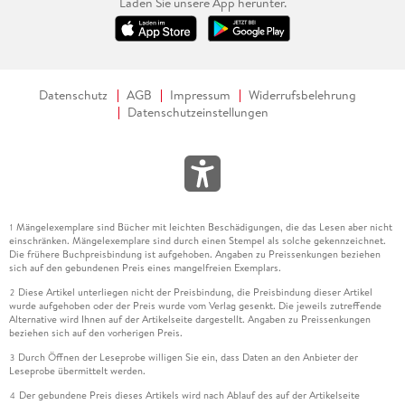
Laden Sie unsere App herunter.
Datenschutz
AGB
Impressum
Widerrufsbelehrung
Datenschutzeinstellungen
Mängelexemplare sind Bücher mit leichten Beschädigungen, die das Lesen aber nicht
1
einschränken. Mängelexemplare sind durch einen Stempel als solche gekennzeichnet.
Die frühere Buchpreisbindung ist aufgehoben. Angaben zu Preissenkungen beziehen
sich auf den gebundenen Preis eines mangelfreien Exemplars.
Diese Artikel unterliegen nicht der Preisbindung, die Preisbindung dieser Artikel
2
wurde aufgehoben oder der Preis wurde vom Verlag gesenkt. Die jeweils zutreffende
Alternative wird Ihnen auf der Artikelseite dargestellt. Angaben zu Preissenkungen
beziehen sich auf den vorherigen Preis.
Durch Öffnen der Leseprobe willigen Sie ein, dass Daten an den Anbieter der
3
Leseprobe übermittelt werden.
Der gebundene Preis dieses Artikels wird nach Ablauf des auf der Artikelseite
4