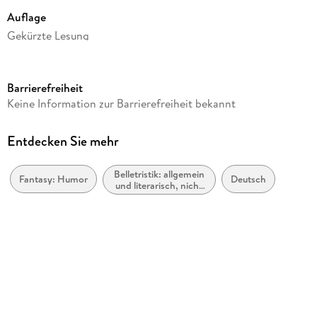
Auflage
Gekürzte Lesung
Ausgabe
Gekürzt
Barrierefreiheit
Laufzeit
Keine Information zur Barrierefreiheit bekannt
2500 Minuten
Autor/Autorin
Entdecken Sie mehr
Terry Pratchett
Belletristik: allgemein
Sprecher/Sprecherin
Fantasy: Humor
Deutsch
und literarisch, nicht
Katharina Thalbach
nach Genre
Verlag/Hersteller
Random House Audio
Produktart
MP3
Audioinhalt
Hörbuch