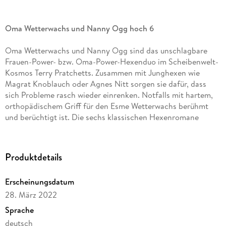
Oma Wetterwachs und Nanny Ogg hoch 6
Oma Wetterwachs und Nanny Ogg sind das unschlagbare
Frauen-Power- bzw. Oma-Power-Hexenduo im Scheibenwelt-
Kosmos Terry Pratchetts. Zusammen mit Junghexen wie
Magrat Knoblauch oder Agnes Nitt sorgen sie dafür, dass
sich Probleme rasch wieder einrenken. Notfalls mit hartem,
orthopädischem Griff für den Esme Wetterwachs berühmt
und berüchtigt ist. Die sechs klassischen Hexenromane
dieser Box umfassen die Titel: Total verhext , Mummenschanz
, Ruhig Blut , Lords und Ladies , Das Erbe des Zauberers und
MacBest .
Produktdetails
Gekürzte Lesung mit Katharina Thalbach
Erscheinungsdatum
6 MP3-CDs, ca. 41h 40min
28. März 2022
Sprache
deutsch