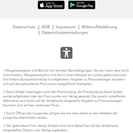
Datenschutz
AGB
Impressum
Widerrufsbelehrung
Datenschutzeinstellungen
Mängelexemplare sind Bücher mit leichten Beschädigungen, die das Lesen aber nicht
1
einschränken. Mängelexemplare sind durch einen Stempel als solche gekennzeichnet.
Die frühere Buchpreisbindung ist aufgehoben. Angaben zu Preissenkungen beziehen
sich auf den gebundenen Preis eines mangelfreien Exemplars.
Diese Artikel unterliegen nicht der Preisbindung, die Preisbindung dieser Artikel
2
wurde aufgehoben oder der Preis wurde vom Verlag gesenkt. Die jeweils zutreffende
Alternative wird Ihnen auf der Artikelseite dargestellt. Angaben zu Preissenkungen
beziehen sich auf den vorherigen Preis.
Durch Öffnen der Leseprobe willigen Sie ein, dass Daten an den Anbieter der
3
Leseprobe übermittelt werden.
Der gebundene Preis dieses Artikels wird nach Ablauf des auf der Artikelseite
4
dargestellten Datums vom Verlag angehoben.