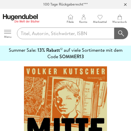
100 Tage Rückgaberecht***
Abholung in über 100 Filialen
Filiale
Konto
Merkzettel
Warenkorb
Hugendubel
Menu
Summer Sale:
13% Rabatt
auf viele Sortimente mit dem
12
mehr
Code
SOMMER13
erfahren