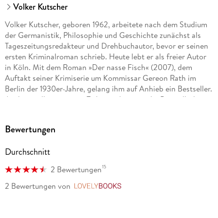
Volker Kutscher
Volker Kutscher, geboren 1962, arbeitete nach dem Studium
der Germanistik, Philosophie und Geschichte zunächst als
Tageszeitungsredakteur und Drehbuchautor, bevor er seinen
ersten Kriminalroman schrieb. Heute lebt er als freier Autor
in Köln. Mit dem Roman »Der nasse Fisch« (2007), dem
Auftakt seiner Krimiserie um Kommissar Gereon Rath im
Berlin der 1930er-Jahre, gelang ihm auf Anhieb ein Bestseller.
Auch mit allen weiteren Teilen eroberte er die Bestsellerliste.
Die Reihe ist die Vorlage für die internationale
Fernsehproduktion »Babylon Berlin«. Mit der von Kat
Bewertungen
Menschik illustrierten Erzählung »Moabit« gelang Volker
Kutscher ein weiterer Bestseller.
Durchschnitt
15
2 Bewertungen
2 Bewertungen
von
LovelyBooks