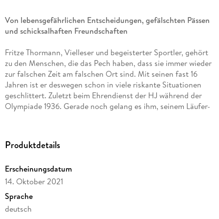
Von lebensgefährlichen Entscheidungen, gefälschten Pässen
und schicksalhaften Freundschaften
Fritze Thormann, Vielleser und begeisterter Sportler, gehört
zu den Menschen, die das Pech haben, dass sie immer wieder
zur falschen Zeit am falschen Ort sind. Mit seinen fast 16
Jahren ist er deswegen schon in viele riskante Situationen
geschlittert. Zuletzt beim Ehrendienst der HJ während der
Olympiade 1936. Gerade noch gelang es ihm, seinem Läufer-
Idol Jesse Owens ein Autogramm abzujagen, als kurz darauf
dunkle Wolken über ihm aufziehen: Fritz wird zufälliger Zeuge
eines Selbstmords, dessen Umstände mehr als fragwürdig
Produktdetails
sind. Doch die Polizei und sein Ziehvater glauben ihm nicht.
Schlimmer noch: die Gestapo will ihn für etwas drankriegen,
Erscheinungsdatum
das er nicht getan hat, sodass dem Jungen nichts übrigbleibt
14. Oktober 2021
als zu fliehen und abzutauchen.
Mit gefälschtem Pass fängt Fritz beim Kohlenhandel
Sprache
Kleinfeld in Berlin-Mitte an. Der Lohn stimmt, sein Chef ist in
deutsch
Ordnung, doch Fritz ist allein und vermisst seine Freunde.