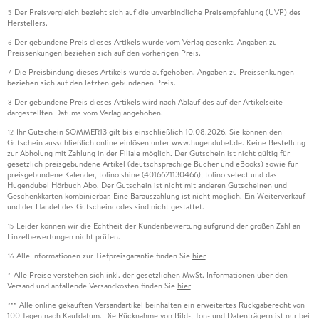
Der Preisvergleich bezieht sich auf die unverbindliche Preisempfehlung (UVP) des
5
Herstellers.
Der gebundene Preis dieses Artikels wurde vom Verlag gesenkt. Angaben zu
6
Preissenkungen beziehen sich auf den vorherigen Preis.
Die Preisbindung dieses Artikels wurde aufgehoben. Angaben zu Preissenkungen
7
beziehen sich auf den letzten gebundenen Preis.
Der gebundene Preis dieses Artikels wird nach Ablauf des auf der Artikelseite
8
dargestellten Datums vom Verlag angehoben.
Ihr Gutschein SOMMER13 gilt bis einschließlich 10.08.2026. Sie können den
12
Gutschein ausschließlich online einlösen unter www.hugendubel.de. Keine Bestellung
zur Abholung mit Zahlung in der Filiale möglich. Der Gutschein ist nicht gültig für
gesetzlich preisgebundene Artikel (deutschsprachige Bücher und eBooks) sowie für
preisgebundene Kalender, tolino shine (4016621130466), tolino select und das
Hugendubel Hörbuch Abo. Der Gutschein ist nicht mit anderen Gutscheinen und
Geschenkkarten kombinierbar. Eine Barauszahlung ist nicht möglich. Ein Weiterverkauf
und der Handel des Gutscheincodes sind nicht gestattet.
Leider können wir die Echtheit der Kundenbewertung aufgrund der großen Zahl an
15
Einzelbewertungen nicht prüfen.
Alle Informationen zur Tiefpreisgarantie finden Sie
hier
16
Alle Preise verstehen sich inkl. der gesetzlichen MwSt. Informationen über den
*
Versand und anfallende Versandkosten finden Sie
hier
Alle online gekauften Versandartikel beinhalten ein erweitertes Rückgaberecht von
***
100 Tagen nach Kaufdatum. Die Rücknahme von Bild-, Ton- und Datenträgern ist nur bei